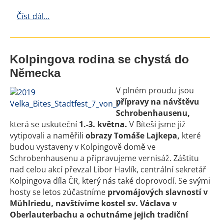
Číst dál...
Kolpingova rodina se chystá do
Německa
V plném proudu jsou
přípravy na návštěvu
Schrobenhausenu,
která se uskuteční
1.-3. května.
V Bíteši jsme již
vytipovali a naměřili
obrazy Tomáše Lajkepa,
které
budou vystaveny v Kolpingově domě ve
Schrobenhausenu a připravujeme vernisáž. Záštitu
nad celou akcí převzal Libor Havlík, centrální sekretář
Kolpingova díla ČR, který nás také doprovodí. Se svými
hosty se letos zúčastníme
prvomájových slavností v
Mühlriedu, navštívíme kostel sv. Václava v
Oberlauterbachu a ochutnáme jejich tradiční