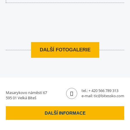
DALŠÍ FOTOGALERIE
tel.:
+ 420 566 789 313
Masarykovo náměstí 67
e-mail:
tic@bitessko.com
595 01 Velká Bíteš
DALŠÍ INFORMACE