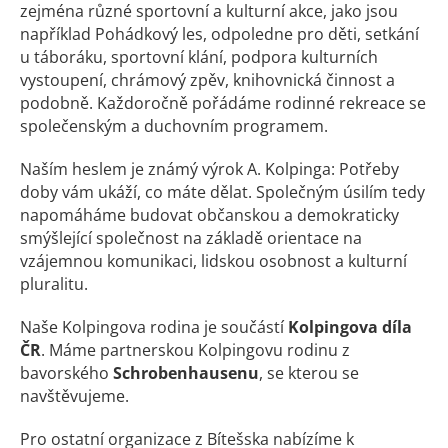
zejména různé sportovní a kulturní akce, jako jsou
například Pohádkový les, odpoledne pro děti, setkání
u táboráku, sportovní klání, podpora kulturních
vystoupení, chrámový zpěv, knihovnická činnost a
podobně. Každoročně pořádáme rodinné rekreace se
společenským a duchovním programem.
Naším heslem je známý výrok A. Kolpinga: Potřeby
doby vám ukáží, co máte dělat. Společným úsilím tedy
napomáháme budovat občanskou a demokraticky
smýšlející společnost na základě orientace na
vzájemnou komunikaci, lidskou osobnost a kulturní
pluralitu.
Naše Kolpingova rodina je součástí
Kolpingova díla
ČR
. Máme partnerskou Kolpingovu rodinu z
bavorského
Schrobenhausenu
, se kterou se
navštěvujeme.
Pro ostatní organizace z Bítešska nabízíme k