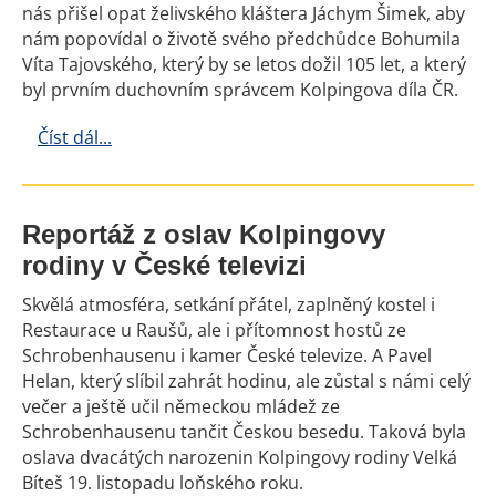
nás přišel opat želivského kláštera Jáchym Šimek, aby
nám popovídal o životě svého předchůdce Bohumila
Víta Tajovského, který by se letos dožil 105 let, a který
byl prvním duchovním správcem Kolpingova díla ČR.
Číst dál...
Reportáž z oslav Kolpingovy
rodiny v České televizi
Skvělá atmosféra, setkání přátel, zaplněný kostel i
Restaurace u Raušů, ale i přítomnost hostů ze
Schrobenhausenu i kamer České televize. A Pavel
Helan, který slíbil zahrát hodinu, ale zůstal s námi celý
večer a ještě učil německou mládež ze
Schrobenhausenu tančit Českou besedu. Taková byla
oslava dvacátých narozenin Kolpingovy rodiny Velká
Bíteš 19. listopadu loňského roku.