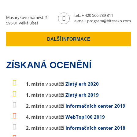
tel.:
+ 420 566 789 311
Masarykovo náměstí 5
e-mail:
program@bitessko.com
595 01 Velká Bíteš
DALŠÍ INFORMACE
ZÍSKANÁ OCENĚNÍ
1. místo
v soutěži
Zlatý erb 2020
1. místo
v soutěži
Zlatý erb 2019
2. místo
v soutěži
Informačních center 2019
4. místo
v soutěži
WebTop100 2019
2. místo
v soutěži
Informačních center 2018