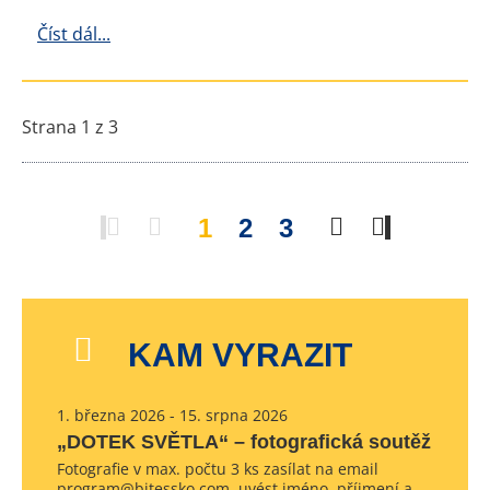
Číst dál...
Strana 1 z 3
1
2
3
KAM VYRAZIT
1. března 2026 - 15. srpna 2026
„DOTEK SVĚTLA“ – fotografická soutěž
Fotografie v max. počtu 3 ks zasílat na email
program@bitessko.com, uvést jméno, příjmení a…