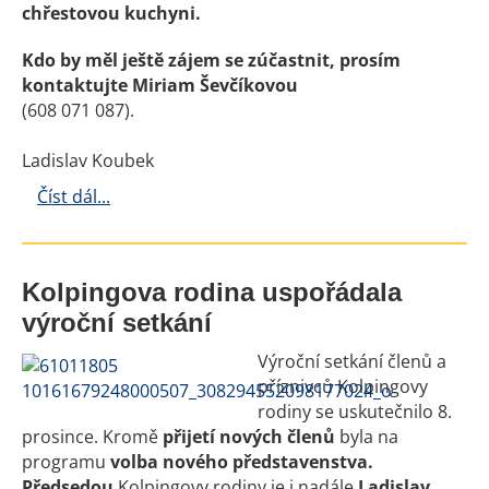
chřestovou kuchyni.
Kdo by měl ještě zájem se zúčastnit, prosím
kontaktujte Miriam Ševčíkovou
(608 071 087).
Ladislav Koubek
Číst dál...
Kolpingova rodina uspořádala
výroční setkání
Výroční setkání členů a
příznivců Kolpingovy
rodiny se uskutečnilo 8.
prosince. Kromě
přijetí nových členů
byla na
programu
volba nového představenstva.
Předsedou
Kolpingovy rodiny je i nadále
Ladislav