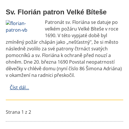
Sv. Florián patron Velké Bíteše
Patronát sv. Floriána se datuje po
velkém požáru Velké Bíteše v roce
1690. V této vypjaté době byl
zmíněný požár chápán jako „nešťastný", že si město
následně zvolilo za své patrony čtrnáct svatých
pomocníků a sv. Floriána k ochraně před nouzí a
ohněm. Dne 20. března 1690 Povstal neopatrností
děvečky v chlévě domu (nyní číslo 86 Šimona Adriána)
v okamžení na radnici přeskočil.
Číst dál...
Strana 1 z 2