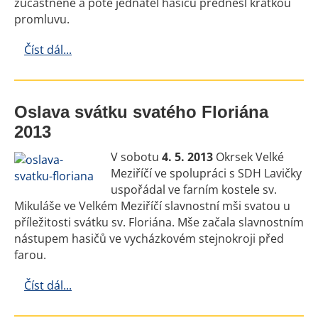
zúčastněné a poté jednatel hasičů přednesl krátkou
promluvu.
Číst dál...
Oslava svátku svatého Floriána
2013
V sobotu
4. 5. 2013
Okrsek Velké
Meziříčí ve spolupráci s SDH Lavičky
uspořádal ve farním kostele sv.
Mikuláše ve Velkém Meziříčí slavnostní mši svatou u
příležitosti svátku sv. Floriána. Mše začala slavnostním
nástupem hasičů ve vycházkovém stejnokroji před
farou.
Číst dál...