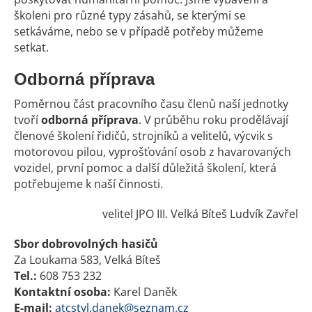
školeni pro různé typy zásahů, se kterými se
setkáváme, nebo se v případě potřeby můžeme
setkat.
Odborná příprava
Poměrnou část pracovního času členů naší jednotky
tvoří
odborná příprava
. V průběhu roku prodělávají
členové školení řidičů, strojníků a velitelů, výcvik s
motorovou pilou, vyprošťování osob z havarovaných
vozidel, první pomoc a další důležitá školení, která
potřebujeme k naší činnosti.
velitel JPO III. Velká Bíteš Ludvík Zavřel
Sbor dobrovolných hasičů
Za Loukama 583, Velká Bíteš
Tel.:
608 753 232
Kontaktní osoba:
Karel Daněk
E-mail:
atcstyl.danek@seznam.cz