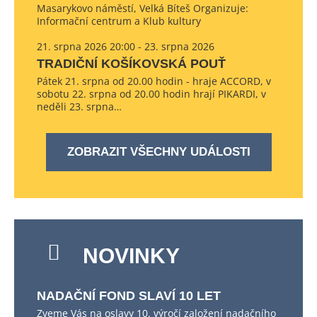
Masarykovo náměstí, Velká Bíteš Organizuje:
Informační centrum a Klub kultury
21. srpna 2026 20:00 - 23. srpna 2026
TRADIČNÍ KOŠÍKOVSKÁ POUŤ
Pátek 21. srpna od 20.00 hodin - hraje ACCORD, v
sobotu 22. srpna od 20.00 hodin hrají PIKARDI, v
neděli 23. srpna…
ZOBRAZIT VŠECHNY UDÁLOSTI
NOVINKY
NADAČNÍ FOND SLAVÍ 10 LET
Zveme Vás na oslavy 10. výročí založení nadačního