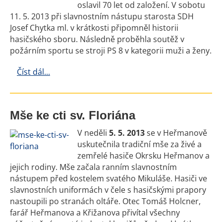
oslavil 70 let od založení. V sobotu
11. 5. 2013 při slavnostním nástupu starosta SDH
Josef Chytka ml. v krátkosti připomněl historii
hasičského sboru. Následně proběhla soutěž v
požárním sportu se stroji PS 8 v kategorii muži a ženy.
Číst dál...
Mše ke cti sv. Floriána
V neděli
5. 5. 2013
se v Heřmanově
uskutečnila tradiční mše za živé a
zemřelé hasiče Okrsku Heřmanov a
jejich rodiny. Mše začala ranním slavnostním
nástupem před kostelem svatého Mikuláše. Hasiči ve
slavnostních uniformách v čele s hasičskými prapory
nastoupili po stranách oltáře. Otec Tomáš Holcner,
farář Heřmanova a Křižanova přivítal všechny