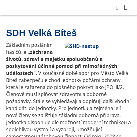
SDH Velká Bíteš
Základním posláním
hasičů je
„záchrana
životů, zdraví a majetku spoluobčanů a
poskytování účinné pomoci při mimořádných
událostech"
. V současné době sbor pro Město Velká
Bíteš zabezpečuje chod jednotky požární ochrany,
která je zařazena do plošného pokrytí jako JPO III/2.
Členové musí splňovat zdravotní a odborné
požadavky. Stále se vyhledávají a doplňují další vhodní
kandidáti do jednotky. Pro jednotku a zejména její
nové členy se zajišťuje základní odborná příprava.
Jednotka disponuje dle možností moderní technikou a
spolehlivou výstrojí a výzbrojí, umožňující
samostatnou zásahovou činnost. Od roku 2008 se