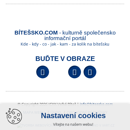
BÍTEŠSKO.COM
- kulturně společensko
informační portál
Kde - kdy - co - jak - kam - za kolik na bítešsku
BUĎTE V OBRAZE
Facebook
YouTube
Wikipedi
© Copyright 2026 ICKK Velká Bíteš |
info@bitessko.com
MAPA WEBU
ÚVOD
OBCHODNÍ PODMÍNKY
Nastavení cookies
PORTÁL OBČANA
GIS
Vítejte na našem webu!
VYTVOŘENO V XART.CZ