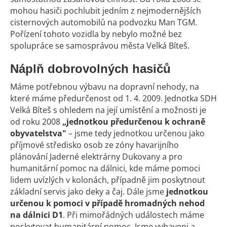
mohou hasiči pochlubit jedním z nejmodernějších
cisternových automobilů na podvozku Man TGM.
Pořízení tohoto vozidla by nebylo možné bez
spolupráce se samosprávou města Velká Bíteš.
Náplň dobrovolných hasičů
Máme potřebnou výbavu na dopravní nehody, na
které máme předurčenost od 1. 4. 2009. Jednotka SDH
Velká Bíteš s ohledem na její umístění a možnosti je
od roku 2008
„jednotkou předurčenou k ochraně
obyvatelstva"
– jsme tedy jednotkou určenou jako
příjmové středisko osob ze zóny havarijního
plánování Jaderné elektrárny Dukovany a pro
humanitární pomoc na dálnici, kde máme pomoci
lidem uvízlých v kolonách, případně jim poskytnout
základní servis jako deky a čaj. Dále jsme
jednotkou
určenou k pomoci v případě hromadných nehod
na dálnici D1
. Při mimořádných událostech máme
poskytovat humanitární pomoc. Jsme vybaveni a