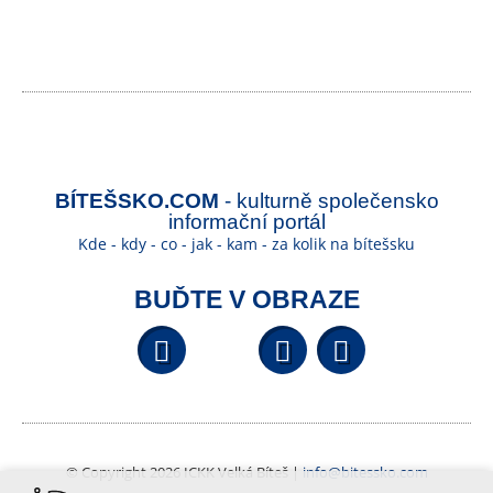
BÍTEŠSKO.COM
- kulturně společensko
informační portál
Kde - kdy - co - jak - kam - za kolik na bítešsku
BUĎTE V OBRAZE
Facebook
YouTube
Wikipedi
© Copyright 2026 ICKK Velká Bíteš |
info@bitessko.com