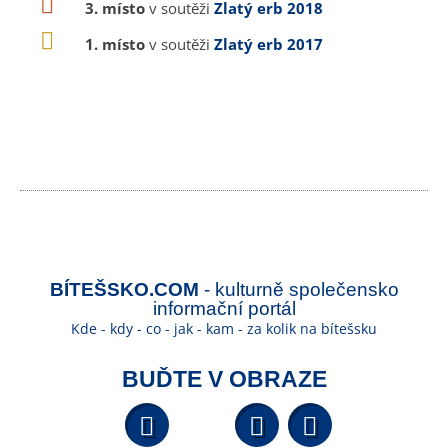
3. místo
v soutěži
Zlatý erb 2018
1. místo
v soutěži
Zlatý erb 2017
BÍTEŠSKO.COM
- kulturně společensko
informační portál
Kde - kdy - co - jak - kam - za kolik na bítešsku
BUĎTE V OBRAZE
Facebook
YouTube
Wikipedi