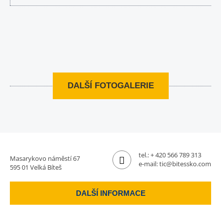
DALŠÍ FOTOGALERIE
tel.:
+ 420 566 789 313
Masarykovo náměstí 67
e-mail:
tic@bitessko.com
595 01 Velká Bíteš
DALŠÍ INFORMACE