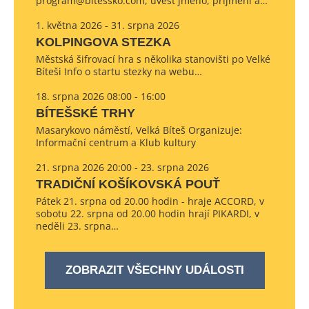
program@bitessko.com, uvést jméno, příjmení a…
1. května 2026 - 31. srpna 2026
KOLPINGOVA STEZKA
Městská šifrovací hra s několika stanovišti po Velké
Bíteši Info o startu stezky na webu…
18. srpna 2026 08:00 - 16:00
BÍTEŠSKÉ TRHY
Masarykovo náměstí, Velká Bíteš Organizuje:
Informační centrum a Klub kultury
21. srpna 2026 20:00 - 23. srpna 2026
TRADIČNÍ KOŠÍKOVSKÁ POUŤ
Pátek 21. srpna od 20.00 hodin - hraje ACCORD, v
sobotu 22. srpna od 20.00 hodin hrají PIKARDI, v
neděli 23. srpna…
ZOBRAZIT VŠECHNY UDÁLOSTI