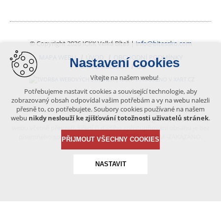
© Copyright 2026 ICKK Velká Bíteš |
info@bitessko.com
MAPA WEBU
ÚVOD
OBCHODNÍ PODMÍNKY
Nastavení cookies
PORTÁL OBČANA
GIS
Vítejte na našem webu!
VYTVOŘENO V XART.CZ
Potřebujeme nastavit cookies a související technologie, aby
zobrazovaný obsah odpovídal vašim potřebám a vy na webu nalezli
přesně to, co potřebujete. Soubory cookies používané na našem
Obsah tohoto portálu je chráněn autorským právem, které
webu
nikdy neslouží ke zjišťování totožnosti uživatelů stránek
.
vykonává vydavatel. Jakékoliv užití článků a fotografií z této podoby
webu včetně převzetí, šíření či dalšího zpřístupňování obsahu je bez
písemného souhlasu vydavatele – BÍTEŠSKO.COM -ZAKÁZÁNO.
PŘIJMOUT VŠECHNY COOKIES
NASTAVIT
Technická cookies
nutná pro provozování webu
udržení kontextu stránek (session): případná přihlášení,
volby jazyka, apod.