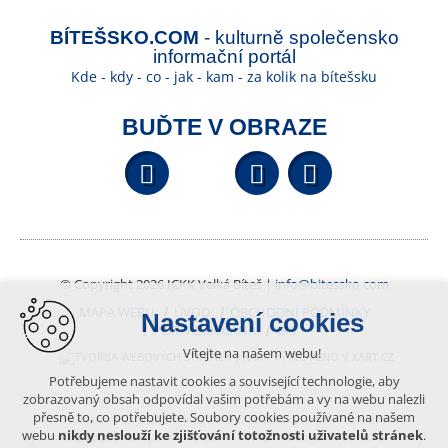
BÍTEŠSKO.COM
- kulturně společensko
informační portál
Kde - kdy - co - jak - kam - za kolik na bítešsku
BUĎTE V OBRAZE
Facebook
YouTube
Wikipedi
© Copyright 2026 ICKK Velká Bíteš |
info@bitessko.com
MAPA WEBU
ÚVOD
OBCHODNÍ PODMÍNKY
Nastavení cookies
PORTÁL OBČANA
GIS
Vítejte na našem webu!
VYTVOŘENO V XART.CZ
Potřebujeme nastavit cookies a související technologie, aby
zobrazovaný obsah odpovídal vašim potřebám a vy na webu nalezli
přesně to, co potřebujete. Soubory cookies používané na našem
Obsah tohoto portálu je chráněn autorským právem, které
webu
nikdy neslouží ke zjišťování totožnosti uživatelů stránek
.
vykonává vydavatel. Jakékoliv užití článků a fotografií z této podoby