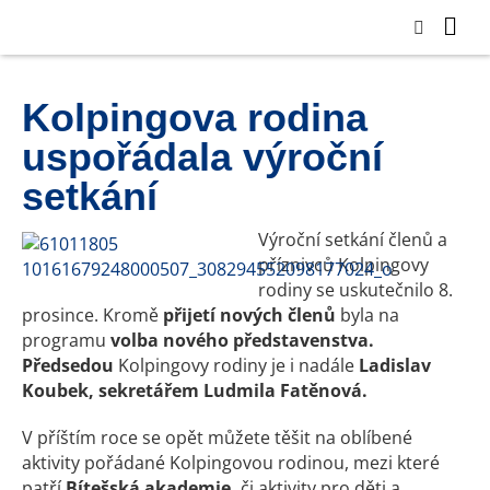
Kolpingova rodina
uspořádala výroční
setkání
Výroční setkání členů a
příznivců Kolpingovy
rodiny se uskutečnilo 8.
prosince. Kromě
přijetí nových členů
byla na
programu
volba nového představenstva.
Předsedou
Kolpingovy rodiny je i nadále
Ladislav
Koubek,
sekretářem Ludmila Fatěnová.
V příštím roce se opět můžete těšit na oblíbené
aktivity pořádané Kolpingovou rodinou, mezi které
patří
Bítešská akademie,
či aktivity pro děti a