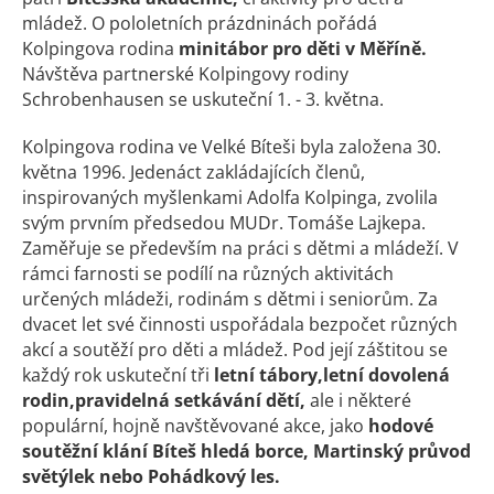
mládež. O pololetních prázdninách pořádá
Kolpingova rodina
minitábor pro děti v Měříně.
Návštěva partnerské Kolpingovy rodiny
Schrobenhausen se uskuteční 1. - 3. května.
Kolpingova rodina ve Velké Bíteši byla založena 30.
května 1996. Jedenáct zakládajících členů,
inspirovaných myšlenkami Adolfa Kolpinga, zvolila
svým prvním předsedou MUDr. Tomáše Lajkepa.
Zaměřuje se především na práci s dětmi a mládeží. V
rámci farnosti se podílí na různých aktivitách
určených mládeži, rodinám s dětmi i seniorům. Za
dvacet let své činnosti uspořádala bezpočet různých
akcí a soutěží pro děti a mládež. Pod její záštitou se
každý rok uskuteční tři
letní tábory,
letní dovolená
rodin,
pravidelná setkávání dětí,
ale i některé
populární, hojně navštěvované akce, jako
hodové
soutěžní klání Bíteš hledá borce, Martinský průvod
světýlek nebo Pohádkový les.