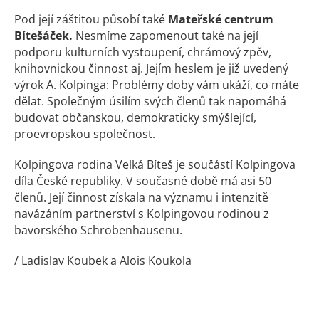
Pod její záštitou působí také
Mateřské centrum
Bítešáček.
Nesmíme zapomenout také na její
podporu kulturních vystoupení, chrámový zpěv,
knihovnickou činnost aj. Jejím heslem je již uvedený
výrok A. Kolpinga: Problémy doby vám ukáží, co máte
dělat. Společným úsilím svých členů tak napomáhá
budovat občanskou, demokraticky smýšlející,
proevropskou společnost.
Kolpingova rodina Velká Bíteš je součástí Kolpingova
díla České republiky. V současné době má asi 50
členů. Její činnost získala na významu i intenzitě
navázáním partnerství s Kolpingovou rodinou z
bavorského Schrobenhausenu.
/ Ladislav Koubek a Alois Koukola