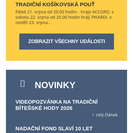
TRADIČNÍ KOŠÍKOVSKÁ POUŤ
Pátek 21. srpna od 20.00 hodin - hraje ACCORD, v
sobotu 22. srpna od 20.00 hodin hrají PIKARDI, v
neděli 23. srpna…
ZOBRAZIT VŠECHNY UDÁLOSTI
NOVINKY
VIDEOPOZVÁNKA NA TRADIČNÍ
BÍTEŠSKÉ HODY 2026
celý článek
NADAČNÍ FOND SLAVÍ 10 LET