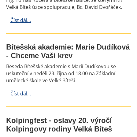
Ing. Tomáš Kučera a bítešské hasiče, se kterými KR
Velká Bíteš úzce spolupracuje, Bc. David Dvořáček.
Číst dál...
Bítešská akademie: Marie Dudíková
- Chceme Vaši krev
Beseda Bítešské akademie s Marií Dudíkovou se
uskuteční v neděli 23. října od 18.00 na Základní
umělecké škole ve Velké Bíteši.
Číst dál...
Kolpingfest - oslavy 20. výročí
Kolpingovy rodiny Velká Bíteš