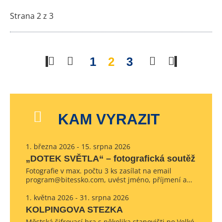
Strana 2 z 3
1
2
3
KAM VYRAZIT
1. března 2026 - 15. srpna 2026
„DOTEK SVĚTLA“ – fotografická soutěž
Fotografie v max. počtu 3 ks zasílat na email
program@bitessko.com, uvést jméno, příjmení a…
1. května 2026 - 31. srpna 2026
KOLPINGOVA STEZKA
Městská šifrovací hra s několika stanovišti po Velké