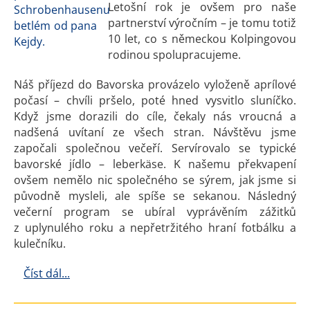
Letošní rok je ovšem pro naše
partnerství výročním – je tomu totiž
10 let, co s německou Kolpingovou
rodinou spolupracujeme.
Náš příjezd do Bavorska provázelo vyloženě aprílové
počasí – chvíli pršelo, poté hned vysvitlo sluníčko.
Když jsme dorazili do cíle, čekaly nás vroucná a
nadšená uvítaní ze všech stran. Návštěvu jsme
započali společnou večeří. Servírovalo se typické
bavorské jídlo – leberkäse. K našemu překvapení
ovšem nemělo nic společného se sýrem, jak jsme si
původně mysleli, ale spíše se sekanou. Následný
večerní program se ubíral vyprávěním zážitků
z uplynulého roku a nepřetržitého hraní fotbálku a
kulečníku.
Číst dál...