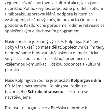
zejména různé sportovní a kulturní akce, jako jsou
například Pohádkový les, odpoledne pro děti, setkání
u táboráku, sportovní klání, podpora kulturních
vystoupení, chrámový zpěv, knihovnická činnost a
podobně. Každoročně pořádáme rodinné rekreace se
společenským a duchovním programem.
Naším heslem je známý výrok A. Kolpinga: Potřeby
doby vám ukáží, co máte dělat. Společným úsilím tedy
napomáháme budovat občanskou a demokraticky
smýšlející společnost na základě orientace na
vzájemnou komunikaci, lidskou osobnost a kulturní
pluralitu.
Naše Kolpingova rodina je součástí
Kolpingova díla
ČR
. Máme partnerskou Kolpingovu rodinu z
bavorského
Schrobenhausenu
, se kterou se
navštěvujeme.
Pro ostatní organizace z Bítešska nabízíme k