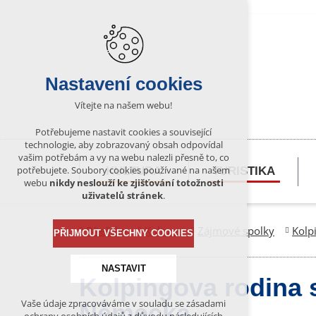
Nastavení cookies
Vítejte na našem webu!
Potřebujeme nastavit cookies a související
technologie, aby zobrazovaný obsah odpovídal
vašim potřebám a vy na webu nalezli přesně to, co
potřebujete. Soubory cookies používané na našem
KULTURA
TURISTIKA
webu
nikdy neslouží ke zjišťování totožnosti
uživatelů stránek
.
Bítešsko
Kultura
Zájmové spolky
Kolp
PŘIJMOUT VŠECHNY COOKIES
NASTAVIT
Kolpingova rodina 
Vaše údaje zpracováváme v souladu se zásadami
Německa
Technická cookies