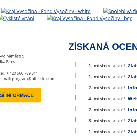
ZÍSKANÁ OCEN
vo náměstí 5
lká Bíteš
1. místo
v soutěži
Zla
tel.:
+ 420 566 789 311
1. místo
v soutěži
Zla
e-mail:
program@bitessko.com
2. místo
v soutěži
Inf
ŠÍ INFORMACE
4. místo
v soutěži
Web
2. místo
v soutěži
Inf
3. místo
v soutěži
Zla
1. místo
v soutěži
Zla