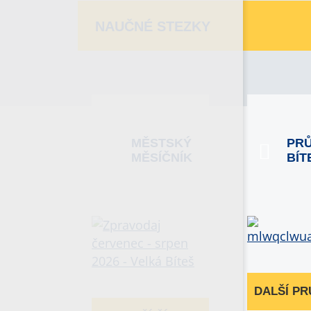
NAUČNÉ STEZKY
MĚSTSKÝ
PR
MĚSÍČNÍK
BÍT
DALŠÍ P