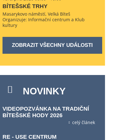
BÍTEŠSKÉ TRHY
Masarykovo náměstí, Velká Bíteš
Organizuje: Informační centrum a Klub
kultury
ZOBRAZIT VŠECHNY UDÁLOSTI
NOVINKY
VIDEOPOZVÁNKA NA TRADIČNÍ
BÍTEŠSKÉ HODY 2026
celý článek
RE - USE CENTRUM