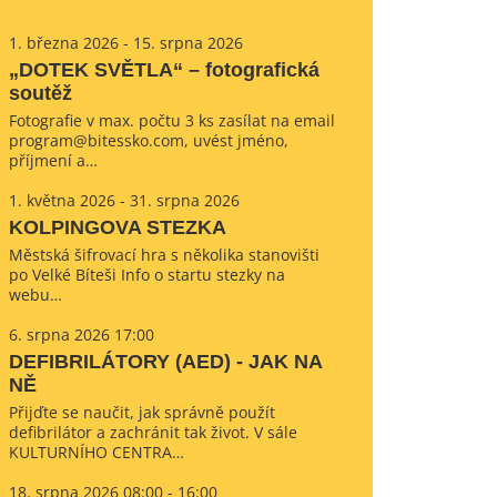
1. března 2026 - 15. srpna 2026
„DOTEK SVĚTLA“ – fotografická
soutěž
Fotografie v max. počtu 3 ks zasílat na email
program@bitessko.com, uvést jméno,
příjmení a…
1. května 2026 - 31. srpna 2026
KOLPINGOVA STEZKA
Městská šifrovací hra s několika stanovišti
po Velké Bíteši Info o startu stezky na
webu…
6. srpna 2026 17:00
DEFIBRILÁTORY (AED) - JAK NA
NĚ
Přijďte se naučit, jak správně použít
defibrilátor a zachránit tak život. V sále
KULTURNÍHO CENTRA…
18. srpna 2026 08:00 - 16:00