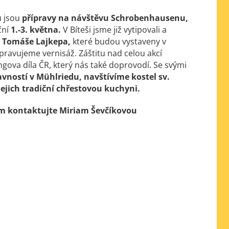
u jsou
přípravy na návštěvu Schrobenhausenu,
ční
1.-3. května.
V Bíteši jsme již vytipovali a
 Tomáše Lajkepa,
které budou vystaveny v
avujeme vernisáž. Záštitu nad celou akcí
ingova díla ČR, který nás také doprovodí. Se svými
vností v Mühlriedu, navštívíme kostel sv.
jich tradiční chřestovou kuchyni.
sím kontaktujte Miriam Ševčíkovou