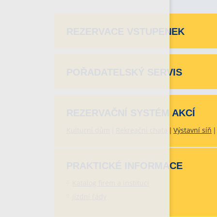
REZERVACE VSTUPENEK
POŘADATELSKÝ SERVIS
REZERVAČNÍ SYSTÉM AKCÍ
Kulturní dům
Rekreační chata
Výstavní síň
PRAKTICKÉ INFORMACE
Katalog firem a institucí
Jízdní řády