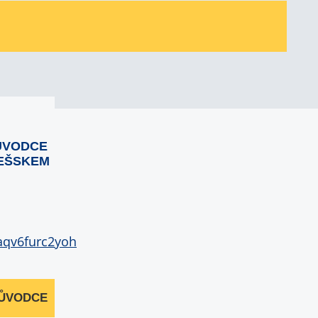
ŮVODCE
EŠSKEM
RŮVODCE