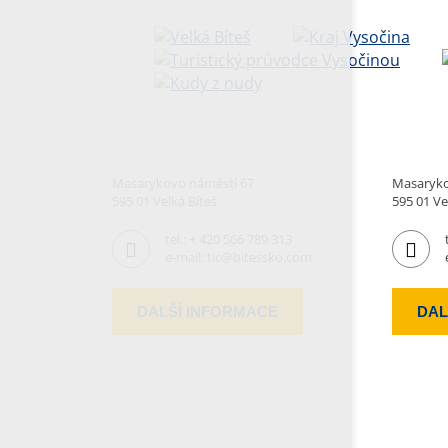
Masarykovo náměstí 67
Masaryko
595 01 Velká Bíteš
595 01 Ve
tel.:
+ 420 566 789 313
e-mail:
tic@bitessko.com
DALŠÍ INFORMACE
DAL