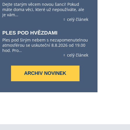
Dejte starým věcem novou šanci! Pokud
máte doma věci, které už nepoužíváte, ale
je vám…
celý článek
PLES POD HVĚZDAMI
Ples pod širým nebem s nezapomenutelnou
atmosférou se uskuteční 8.8.2026 od 19.00
hod. Pro…
celý článek
ARCHIV NOVINEK