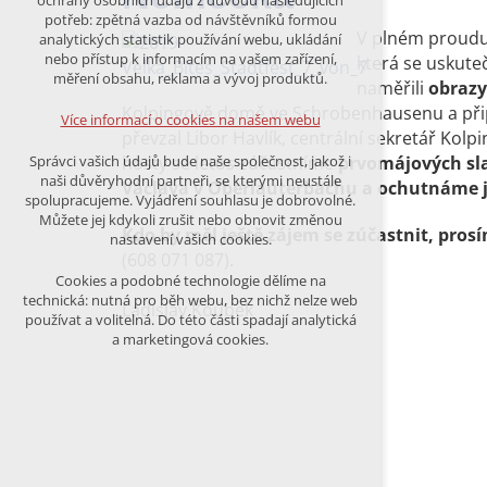
ochrany osobních údajů z důvodu následujících
nutná pro provozování webu
potřeb: zpětná vazba od návštěvníků formou
udržení kontextu stránek (session):
V plném proud
analytických statistik používání webu, ukládání
případná přihlášení, volby jazyka, apod.
nebo přístup k informacím na vašem zařízení,
která se uskute
měření obsahu, reklama a vývoj produktů.
naměřili
obrazy
Volitelná cookies
Kolpingově domě ve Schrobenhausenu a připr
analytická pro anonymizované
Více informací o cookies na našem webu
vyhodnocení návštěvnosti
převzal Libor Havlík, centrální sekretář Kolp
marketingová cookies (Google)
hosty se letos zúčastníme
prvomájových sla
Správci vašich údajů bude naše společnost, jakož i
naši důvěryhodní partneři, se kterými neustále
Václava v Oberlauterbachu a ochutnáme je
Více informací o cookies na našem webu
spolupracujeme. Vyjádření souhlasu je dobrovolné.
Můžete jej kdykoli zrušit nebo obnovit změnou
Kdo by měl ještě zájem se zúčastnit, pro
nastavení vašich cookies.
(608 071 087).
PŘIJMOUT VŠECHNY COOKIES
Cookies a podobné technologie dělíme na
technická: nutná pro běh webu, bez nichž nelze web
Ladislav Koubek
používat a volitelná. Do této části spadají analytická
ODMÍTNOUT VŠE
a marketingová cookies.