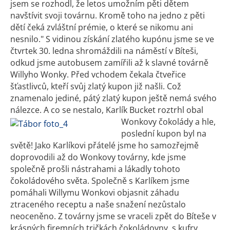
jsem se rozhodl, že letos umožním pěti dětem
navštívit svoji továrnu. Kromě toho na jedno z pěti
dětí čeká zvláštní prémie, o které se nikomu ani
nesnilo." S vidinou získání zlatého kupónu jsme se ve
čtvrtek 30. ledna shromáždili na náměstí v Bíteši,
odkud jsme autobusem zamířili až k slavné továrně
Willyho Wonky. Před vchodem čekala čtveřice
šťastlivců, kteří svůj zlatý kupon již našli. Což
znamenalo jediné, pátý zlatý kupon ještě nemá svého
nálezce. A co se nestalo, Karlík Bucket roztrhl obal
Wonkovy čokolády a hle,
poslední kupon byl na
světě! Jako Karlíkovi přátelé jsme ho samozřejmě
doprovodili až do Wonkovy továrny, kde jsme
společně prošli nástrahami a lákadly tohoto
čokoládového světa. Společně s Karlíkem jsme
pomáhali Willymu Wonkovi objasnit záhadu
ztraceného receptu a naše snažení nezůstalo
neoceněno. Z továrny jsme se vraceli zpět do Bíteše v
krásných firemních tričkách čokoládovny, s kufry