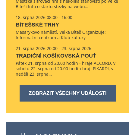
Městská šifrovací hra s několika stanovišti po Velké
Bíteši Info o startu stezky na webu…
18. srpna 2026 08:00 - 16:00
BÍTEŠSKÉ TRHY
Masarykovo náměstí, Velká Bíteš Organizuje:
Informační centrum a Klub kultury
21. srpna 2026 20:00 - 23. srpna 2026
TRADIČNÍ KOŠÍKOVSKÁ POUŤ
Pátek 21. srpna od 20.00 hodin - hraje ACCORD, v
sobotu 22. srpna od 20.00 hodin hrají PIKARDI, v
neděli 23. srpna…
ZOBRAZIT VŠECHNY UDÁLOSTI