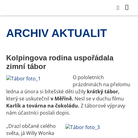
ARCHIV AKTUALIT
Kolpingova rodina uspořádala
zimní tábor
O pololetních
prázdninách na přelomu
ledna a února si bítešské děti užily
krátký tábor,
který se uskutečnil
v Měříně.
Nesl se v duchu filmu
Karlík a továrna na čokoládu.
Z táborové výpravy
nám účastníci poslali dopis.
„Drazí občané celého
světa, já Willy Wonka