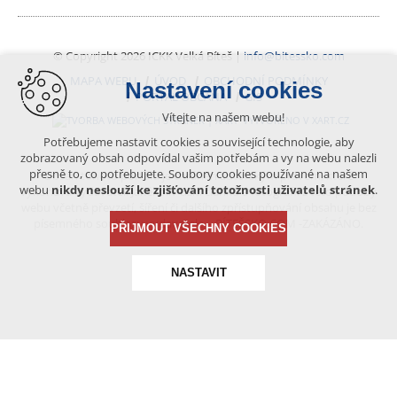
© Copyright 2026 ICKK Velká Bíteš |
info@bitessko.com
MAPA WEBU
ÚVOD
OBCHODNÍ PODMÍNKY
Nastavení cookies
PORTÁL OBČANA
GIS
Vítejte na našem webu!
VYTVOŘENO V XART.CZ
Potřebujeme nastavit cookies a související technologie, aby
zobrazovaný obsah odpovídal vašim potřebám a vy na webu nalezli
přesně to, co potřebujete. Soubory cookies používané na našem
Obsah tohoto portálu je chráněn autorským právem, které
webu
nikdy neslouží ke zjišťování totožnosti uživatelů stránek
.
vykonává vydavatel. Jakékoliv užití článků a fotografií z této podoby
webu včetně převzetí, šíření či dalšího zpřístupňování obsahu je bez
písemného souhlasu vydavatele – BÍTEŠSKO.COM -ZAKÁZÁNO.
PŘIJMOUT VŠECHNY COOKIES
NASTAVIT
Technická cookies
nutná pro provozování webu
udržení kontextu stránek (session): případná přihlášení,
volby jazyka, apod.