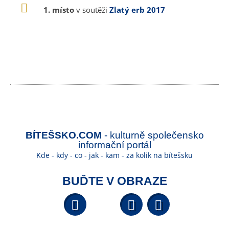
1. místo
v soutěži
Zlatý erb 2017
BÍTEŠSKO.COM
- kulturně společensko
informační portál
Kde - kdy - co - jak - kam - za kolik na bítešsku
BUĎTE V OBRAZE
Facebook
YouTube
Wikipedi