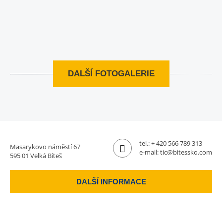
DALŠÍ FOTOGALERIE
tel.:
+ 420 566 789 313
Masarykovo náměstí 67
e-mail:
tic@bitessko.com
595 01 Velká Bíteš
DALŠÍ INFORMACE