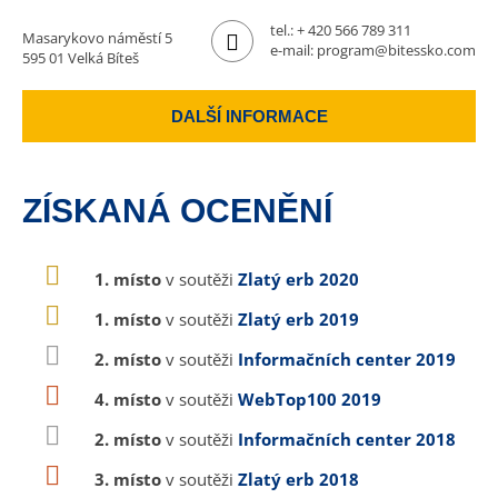
tel.:
+ 420 566 789 311
Masarykovo náměstí 5
e-mail:
program@bitessko.com
595 01 Velká Bíteš
DALŠÍ INFORMACE
ZÍSKANÁ OCENĚNÍ
1. místo
v soutěži
Zlatý erb 2020
1. místo
v soutěži
Zlatý erb 2019
2. místo
v soutěži
Informačních center 2019
4. místo
v soutěži
WebTop100 2019
2. místo
v soutěži
Informačních center 2018
3. místo
v soutěži
Zlatý erb 2018