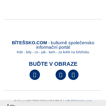
BÍTEŠSKO.COM
- kulturně společensko
informační portál
Kde - kdy - co - jak - kam - za kolik na bítešsku
BUĎTE V OBRAZE
Facebook
YouTube
Wikipedi
© Copyright 2026 ICKK Velká Bíteš |
info@bitessko.com