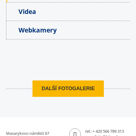
Videa
Webkamery
DALŠÍ FOTOGALERIE
tel.:
+ 420 566 789 313
Masarykovo náměstí 67