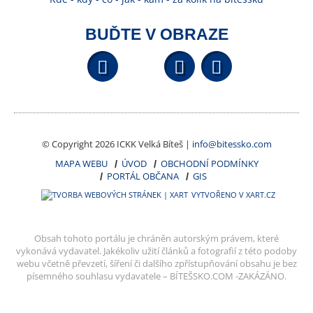
BUĎTE V OBRAZE
Facebook
YouTube
Wikipedi
© Copyright 2026 ICKK Velká Bíteš |
info@bitessko.com
MAPA WEBU
ÚVOD
OBCHODNÍ PODMÍNKY
PORTÁL OBČANA
GIS
VYTVOŘENO V XART.CZ
Obsah tohoto portálu je chráněn autorským právem, které
vykonává vydavatel. Jakékoliv užití článků a fotografií z této podoby
webu včetně převzetí, šíření či dalšího zpřístupňování obsahu je bez
písemného souhlasu vydavatele – BÍTEŠSKO.COM -ZAKÁZÁNO.