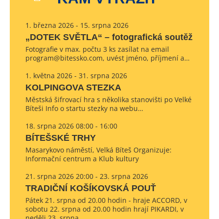
1. března 2026 - 15. srpna 2026
„DOTEK SVĚTLA“ – fotografická soutěž
Fotografie v max. počtu 3 ks zasílat na email
program@bitessko.com, uvést jméno, příjmení a…
1. května 2026 - 31. srpna 2026
KOLPINGOVA STEZKA
Městská šifrovací hra s několika stanovišti po Velké
Bíteši Info o startu stezky na webu…
18. srpna 2026 08:00 - 16:00
BÍTEŠSKÉ TRHY
Masarykovo náměstí, Velká Bíteš Organizuje:
Informační centrum a Klub kultury
21. srpna 2026 20:00 - 23. srpna 2026
TRADIČNÍ KOŠÍKOVSKÁ POUŤ
Pátek 21. srpna od 20.00 hodin - hraje ACCORD, v
sobotu 22. srpna od 20.00 hodin hrají PIKARDI, v
neděli 23. srpna…