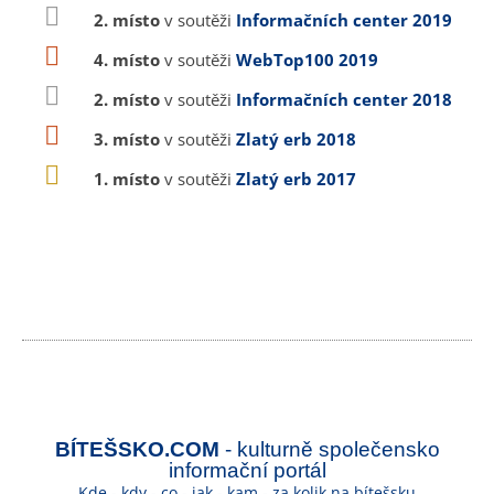
2. místo
v soutěži
Informačních center 2019
4. místo
v soutěži
WebTop100 2019
2. místo
v soutěži
Informačních center 2018
3. místo
v soutěži
Zlatý erb 2018
1. místo
v soutěži
Zlatý erb 2017
BÍTEŠSKO.COM
- kulturně společensko
informační portál
Kde - kdy - co - jak - kam - za kolik na bítešsku