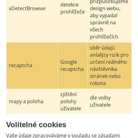
přizpůsobujeme
detekce
xDetectBrowser
design webu,
prohlížeče
aby vypadal
správně na
všech
prohlížečích
sběr údajů
anlalýzy rizik pro
Google
určení reálného
recaptcha
recaptcha
návštěvníka
stránek nebo
robota
zjištění
dle volby
mapy a poloha
polohy
uživatele
uživatele
Volitelné cookies
Vaše údaje zpracováváme v souladu se zásadami