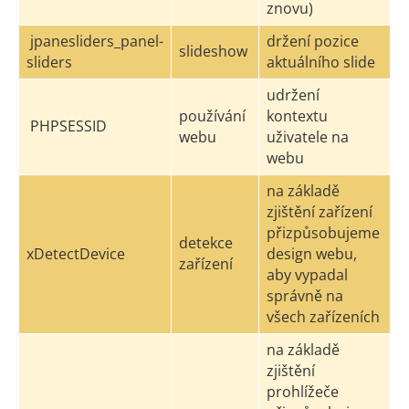
znovu)
jpanesliders_panel-
držení pozice
slideshow
sliders
aktuálního slide
udržení
používání
kontextu
PHPSESSID
webu
uživatele na
webu
na základě
zjištění zařízení
přizpůsobujeme
detekce
xDetectDevice
design webu,
zařízení
aby vypadal
správně na
všech zařízeních
na základě
zjištění
prohlížeče