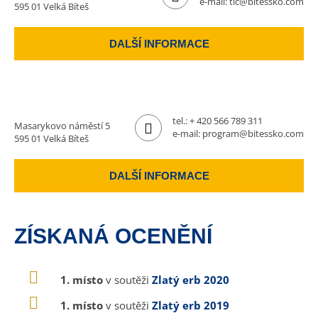
e-mail:
tic@bitessko.com
595 01 Velká Bíteš
DALŠÍ INFORMACE
tel.:
+ 420 566 789 311
Masarykovo náměstí 5
e-mail:
program@bitessko.com
595 01 Velká Bíteš
DALŠÍ INFORMACE
ZÍSKANÁ OCENĚNÍ
1. místo
v soutěži
Zlatý erb 2020
1. místo
v soutěži
Zlatý erb 2019