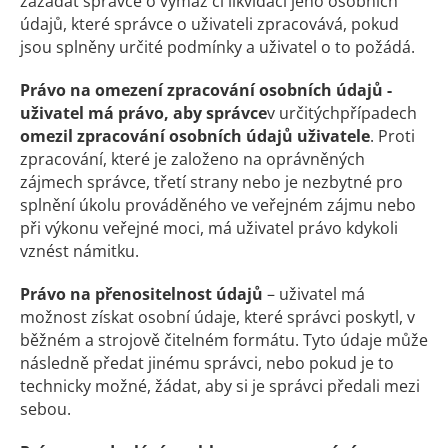
zažádat správce o výmaz či likvidaci jeho osobních
údajů, které správce o uživateli zpracovává, pokud
jsou splněny určité podmínky a uživatel o to požádá.
Právo na omezení zpracování osobních údajů -
uživatel má právo
,
aby správce
v určitýchpřípadech
omezil zpracování osobních údajů uživatele
. Proti
zpracování, které je založeno na oprávněných
zájmech správce, třetí strany nebo je nezbytné pro
splnění úkolu prováděného ve veřejném zájmu nebo
při výkonu veřejné moci, má uživatel právo kdykoli
vznést námitku.
Právo na přenositelnost
údajů
– uživatel má
možnost získat osobní údaje, které správci poskytl, v
běžném a strojově čitelném formátu. Tyto údaje může
následně předat jinému správci, nebo pokud je to
technicky možné, žádat, aby si je správci předali mezi
sebou.