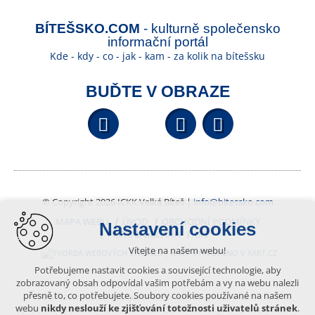
BÍTEŠSKO.COM
- kulturně společensko
informační portál
Kde - kdy - co - jak - kam - za kolik na bítešsku
BUĎTE V OBRAZE
Facebook
YouTube
Wikipedi
© Copyright 2026 ICKK Velká Bíteš |
info@bitessko.com
MAPA WEBU
ÚVOD
OBCHODNÍ PODMÍNKY
Nastavení cookies
PORTÁL OBČANA
GIS
Vítejte na našem webu!
VYTVOŘENO V XART.CZ
Potřebujeme nastavit cookies a související technologie, aby
zobrazovaný obsah odpovídal vašim potřebám a vy na webu nalezli
přesně to, co potřebujete. Soubory cookies používané na našem
Obsah tohoto portálu je chráněn autorským právem, které
webu
nikdy neslouží ke zjišťování totožnosti uživatelů stránek
.
vykonává vydavatel. Jakékoliv užití článků a fotografií z této podoby