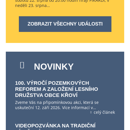
sobotu 22. srpna od 20.00 hodin hrají PIKARDI, v
neděli 23. srpna…
ZOBRAZIT VŠECHNY UDÁLOSTI
NOVINKY
100. VÝROČÍ POZEMKOVÝCH
REFOREM A ZALOŽENÍ LESNÍHO
DRUŽSTVA OBCE KŘOVÍ
Zveme Vás na připomínkovou akci, která se
uskuteční 12. září 2026. Více informací v…
celý článek
VIDEOPOZVÁNKA NA TRADIČNÍ