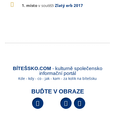
1. místo
v soutěži
Zlatý erb 2017
BÍTEŠSKO.COM
- kulturně společensko
informační portál
Kde - kdy - co - jak - kam - za kolik na bítešsku
BUĎTE V OBRAZE
Facebook
YouTube
Wikipedi