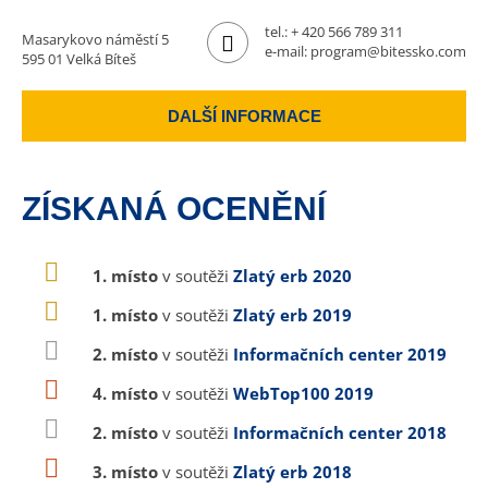
tel.:
+ 420 566 789 311
Masarykovo náměstí 5
e-mail:
program@bitessko.com
595 01 Velká Bíteš
DALŠÍ INFORMACE
ZÍSKANÁ OCENĚNÍ
1. místo
v soutěži
Zlatý erb 2020
1. místo
v soutěži
Zlatý erb 2019
2. místo
v soutěži
Informačních center 2019
4. místo
v soutěži
WebTop100 2019
2. místo
v soutěži
Informačních center 2018
3. místo
v soutěži
Zlatý erb 2018