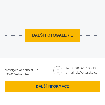
DALŠÍ FOTOGALERIE
tel.:
+ 420 566 789 313
Masarykovo náměstí 67
e-mail:
tic@bitessko.com
595 01 Velká Bíteš
DALŠÍ INFORMACE