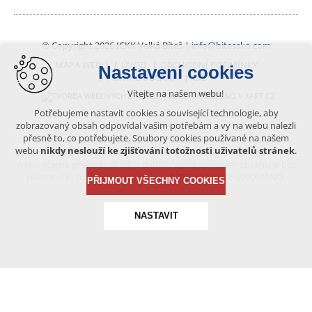
© Copyright 2026 ICKK Velká Bíteš |
info@bitessko.com
MAPA WEBU
ÚVOD
OBCHODNÍ PODMÍNKY
Nastavení cookies
PORTÁL OBČANA
GIS
Vítejte na našem webu!
VYTVOŘENO V XART.CZ
Potřebujeme nastavit cookies a související technologie, aby
zobrazovaný obsah odpovídal vašim potřebám a vy na webu nalezli
přesně to, co potřebujete. Soubory cookies používané na našem
Obsah tohoto portálu je chráněn autorským právem, které
webu
nikdy neslouží ke zjišťování totožnosti uživatelů stránek
.
vykonává vydavatel. Jakékoliv užití článků a fotografií z této podoby
webu včetně převzetí, šíření či dalšího zpřístupňování obsahu je bez
písemného souhlasu vydavatele – BÍTEŠSKO.COM -ZAKÁZÁNO.
PŘIJMOUT VŠECHNY COOKIES
NASTAVIT
Technická cookies
nutná pro provozování webu
udržení kontextu stránek (session): případná přihlášení,
volby jazyka, apod.