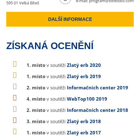
e-mail:
program@bitessko.com
595 01 Velká Bíteš
DALŠÍ INFORMACE
ZÍSKANÁ OCENĚNÍ
1. místo
v soutěži
Zlatý erb 2020
1. místo
v soutěži
Zlatý erb 2019
2. místo
v soutěži
Informačních center 2019
4. místo
v soutěži
WebTop100 2019
2. místo
v soutěži
Informačních center 2018
3. místo
v soutěži
Zlatý erb 2018
1. místo
v soutěži
Zlatý erb 2017