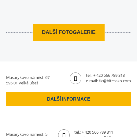
DALŠÍ FOTOGALERIE
tel.:
+ 420 566 789 313
Masarykovo náměstí 67
e-mail:
tic@bitessko.com
595 01 Velká Bíteš
DALŠÍ INFORMACE
tel.:
+ 420 566 789 311
Masarykovo náměstí 5