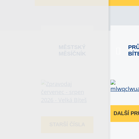
MĚSTSKÝ
PR
MĚSÍČNÍK
BÍT
DALŠÍ P
STARŠÍ ČÍSLA