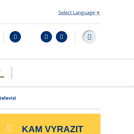
Select Language
▼
Facebook
YouTube
Wikipedia
T
televizi
KAM VYRAZIT