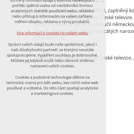
ochrany osobních údajů z důvodu následujících
nutná pro provozování webu
potřeb: zpětná vazba od návštěvníků formou
udržení kontextu stránek (session):
Skvělá atmosféra, setkání přátel, zaplněný k
analytických statistik používání webu, ukládání
případná přihlášení, volby jazyka, apod.
nebo přístup k informacím na vašem zařízení,
ze Schrobenhausenu i kamer České televize. A 
měření obsahu, reklama a vývoj produktů.
zůstal s námi celý večer a ještě učil němec
Volitelná cookies
besedu. Taková byla oslava dvacátých naroze
analytická pro anonymizované
Více informací o cookies na našem webu
vyhodnocení návštěvnosti
loňského roku.
marketingová cookies (Google)
Správci vašich údajů bude naše společnost, jakož i
naši důvěryhodní partneři, se kterými neustále
Více informací o cookies na našem webu
spolupracujeme. Vyjádření souhlasu je dobrovolné.
Zhlédnout můžete i reportáž České televize, 
Můžete jej kdykoli zrušit nebo obnovit změnou
nastavení vašich cookies.
PŘIJMOUT VŠECHNY COOKIES
Cookies a podobné technologie dělíme na
technická: nutná pro běh webu, bez nichž nelze web
používat a volitelná. Do této části spadají analytická
ODMÍTNOUT VŠE
a marketingová cookies.