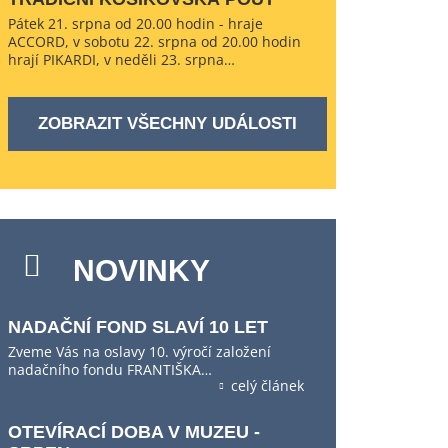
Pátek 21. srpna od 20.00 hodin - hraje
ACCORD, v sobotu 22. srpna od 20.00 hodin
hrají PIKARDI, v neděli 23. srpna…
ZOBRAZIT VŠECHNY UDÁLOSTI
NOVINKY
NADAČNÍ FOND SLAVÍ 10 LET
Zveme Vás na oslavy 10. výročí založení
nadačního fondu FRANTIŠKA…
celý článek
OTEVÍRACÍ DOBA V MUZEU -