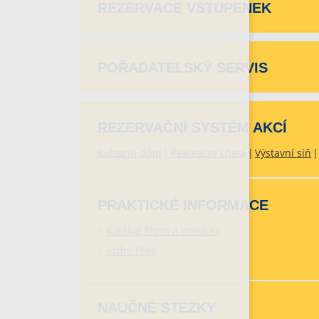
REZERVACE VSTUPENEK
POŘADATELSKÝ SERVIS
REZERVAČNÍ SYSTÉM AKCÍ
Kulturní dům
Rekreační chata
Výstavní síň
PRAKTICKÉ INFORMACE
Katalog firem a institucí
Jízdní řády
NAUČNÉ STEZKY