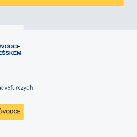
ŮVODCE
EŠSKEM
RŮVODCE