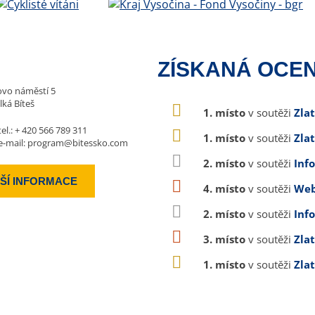
ZÍSKANÁ OCEN
vo náměstí 5
lká Bíteš
1. místo
v soutěži
Zla
tel.:
+ 420 566 789 311
1. místo
v soutěži
Zla
e-mail:
program@bitessko.com
2. místo
v soutěži
Inf
ŠÍ INFORMACE
4. místo
v soutěži
Web
2. místo
v soutěži
Inf
3. místo
v soutěži
Zla
1. místo
v soutěži
Zla