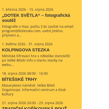
1. března 2026 - 15. srpna 2026
„DOTEK SVĚTLA“ – fotografická
soutěž
Fotografie v max. počtu 3 ks zasílat na email
program@bitessko.com, uvést jméno,
příjmení a…
1. května 2026 - 31. srpna 2026
KOLPINGOVA STEZKA
Městská šifrovací hra s několika stanovišti
po Velké Bíteši Info o startu stezky na
webu…
18. srpna 2026 08:00 - 16:00
BÍTEŠSKÉ TRHY
Masarykovo náměstí, Velká Bíteš
Organizuje: Informační centrum a Klub
kultury
21. srpna 2026 20:00 - 23. srpna 2026
TRADIČNÍ KOŠÍKOVSKÁ POUŤ