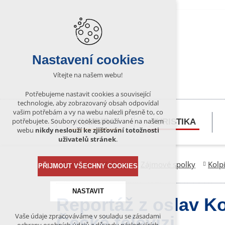
Nastavení cookies
Vítejte na našem webu!
Potřebujeme nastavit cookies a související
technologie, aby zobrazovaný obsah odpovídal
vašim potřebám a vy na webu nalezli přesně to, co
potřebujete. Soubory cookies používané na našem
KULTURA
TURISTIKA
webu
nikdy neslouží ke zjišťování totožnosti
uživatelů stránek
.
Bítešsko
Kultura
Zájmové spolky
Kolp
PŘIJMOUT VŠECHNY COOKIES
NASTAVIT
Reportáž z oslav K
Vaše údaje zpracováváme v souladu se zásadami
České televizi
Technická cookies