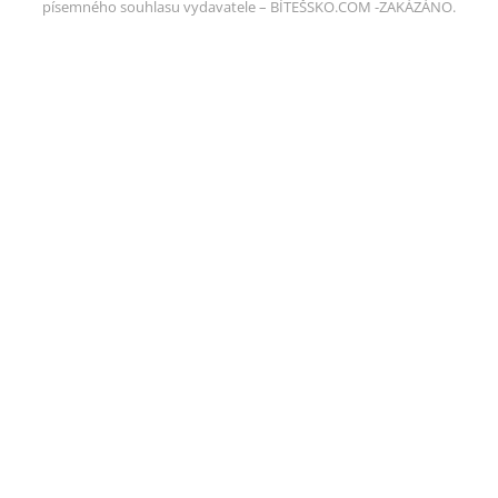
písemného souhlasu vydavatele – BÍTEŠSKO.COM -ZAKÁZÁNO.