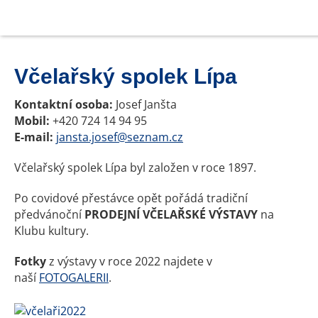
Včelařský spolek Lípa
Kontaktní osoba:
Josef Janšta
Mobil:
+420 724 14 94 95
E-mail:
jansta.josef@seznam.cz
Včelařský spolek Lípa byl založen v roce 1897.
Po covidové přestávce opět pořádá tradiční
předvánoční
PRODEJNÍ VČELAŘSKÉ VÝSTAVY
na
Klubu kultury.
Fotky
z výstavy v roce 2022 najdete v
naší
FOTOGALERII
.