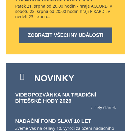
Pátek 21. srpna od 20.00 hodin - hraje ACCORD, v
sobotu 22. srpna od 20.00 hodin hrají PIKARDI, v
neděli 23. srpna…
ZOBRAZIT VŠECHNY UDÁLOSTI
NOVINKY
VIDEOPOZVÁNKA NA TRADIČNÍ
BÍTEŠSKÉ HODY 2026
celý článek
NADAČNÍ FOND SLAVÍ 10 LET
Zveme Vás na oslavy 10. výročí založení nadačního