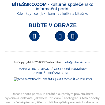
BÍTEŠSKO.COM
- kulturně společensko
informační portál
Kde - kdy - co - jak - kam - za kolik na bítešsku
BUĎTE V OBRAZE
Facebook
YouTube
Wikipedi
© Copyright 2026 ICKK Velká Bíteš |
info@bitessko.com
MAPA WEBU
ÚVOD
OBCHODNÍ PODMÍNKY
PORTÁL OBČANA
GIS
VYTVOŘENO V XART.CZ
Obsah tohoto portálu je chráněn autorským právem, které
vykonává vydavatel. Jakékoliv užití článků a fotografií z této podoby
webu včetně převzetí, šíření či dalšího zpřístupňování obsahu je bez