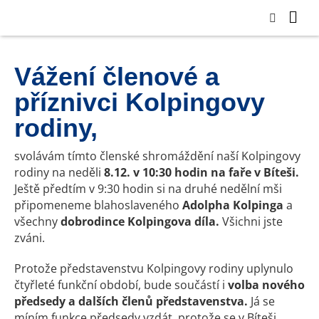
Vážení členové a
příznivci Kolpingovy
rodiny,
svolávám tímto členské shromáždění naší Kolpingovy
rodiny na neděli
8.12. v 10:30 hodin na faře v Bíteši.
Ještě předtím v 9:30 hodin si na druhé nedělní mši
připomeneme blahoslaveného
Adolpha Kolpinga
a
všechny
dobrodince Kolpingova díla.
Všichni jste
zváni.
Protože představenstvu Kolpingovy rodiny uplynulo
čtyřleté funkční období, bude součástí i
volba nového
předsedy a dalších členů představenstva.
Já se
míním funkce předsedy vzdát, protože se v Bíteši