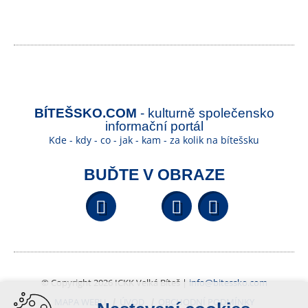
BÍTEŠSKO.COM
- kulturně společensko
informační portál
Kde - kdy - co - jak - kam - za kolik na bítešsku
BUĎTE V OBRAZE
Facebook
YouTube
Wikipedi
© Copyright 2026 ICKK Velká Bíteš |
info@bitessko.com
MAPA WEBU
ÚVOD
OBCHODNÍ PODMÍNKY