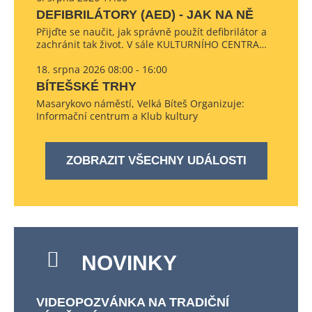
DEFIBRILÁTORY (AED) - JAK NA NĚ
Přijďte se naučit, jak správně použít defibrilátor a
zachránit tak život. V sále KULTURNÍHO CENTRA…
18. srpna 2026 08:00 - 16:00
BÍTEŠSKÉ TRHY
Masarykovo náměstí, Velká Bíteš Organizuje:
Informační centrum a Klub kultury
ZOBRAZIT VŠECHNY UDÁLOSTI
NOVINKY
VIDEOPOZVÁNKA NA TRADIČNÍ