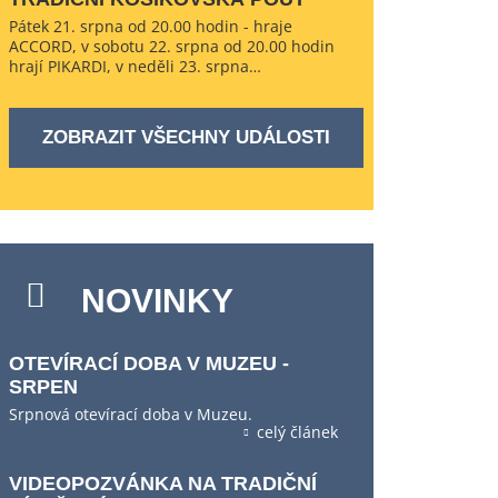
Pátek 21. srpna od 20.00 hodin - hraje
ACCORD, v sobotu 22. srpna od 20.00 hodin
hrají PIKARDI, v neděli 23. srpna…
ZOBRAZIT VŠECHNY UDÁLOSTI
NOVINKY
OTEVÍRACÍ DOBA V MUZEU -
SRPEN
Srpnová otevírací doba v Muzeu.
celý článek
VIDEOPOZVÁNKA NA TRADIČNÍ