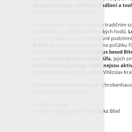
spolupracovníky, kteří jsou nadšení a tvoř
práci naší Kolpingovy rodiny.
Po prázdninách jsme se sešli na tradičním 
pořádáme při příležitosti bítešských hodů.
L
poprvé to bylo v roce 2008. Krásné podzimní 
drakiádu,
která se uskutečnila na počátku ří
V průběhu podzimu začne
cyklus besed Bí
rodiny
budou probíhat kurzy Alfa.
Jejich s
kteří se nechají oslovit, i když nejsou akti
správce naší Kolpingovy rodiny Vítězslav Krat
Srdečně zdravíme všechny ve Schrobenhause
návštěvu do Velké Bíteše.
Ladislav Koubek
Předseda Kolpingovy rodiny Velká Bíteš