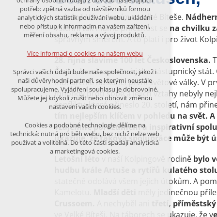
ochrany osobních údajů z důvodu následujících
nutná pro provozování webu
potřeb: zpětná vazba od návštěvníků formou
udržení kontextu stránek (session):
srdečně Vás zdravím z Velké Bíteše.
Nádhern
analytických statistik používání webu, ukládání
případná přihlášení, volby jazyka, apod.
nebo přístup k informacím na vašem zařízení,
Všichni tak máme příležitost se
na chvilku z
měření obsahu, reklama a vývoj produktů.
správným směrem. A to platí i pro život Kolp
Volitelná cookies
analytická pro anonymizované
Více informací o cookies na našem webu
vyhodnocení návštěvnosti
28. října slavíme 100 let Československa.
T
marketingová cookies (Google)
Česku, které se vnímá jako nástupnický stát
Správci vašich údajů bude naše společnost, jakož i
naši důvěryhodní partneři, se kterými neustále
monarchie na konci první světové války. V pr
Více informací o cookies na našem webu
spolupracujeme. Vyjádření souhlasu je dobrovolné.
mnohdy proti sobě a jejich vztahy nebyly nej
Můžete jej kdykoli zrušit nebo obnovit změnou
konflikty, které přineslo 20. století, nám při
nastavení vašich cookies.
tím nejlepším klíčem v pohledu na svět. A ž
PŘIJMOUT VŠECHNY COOKIES
Cookies a podobné technologie dělíme na
vzájemné porozumění a inspirativní spolu
technická: nutná pro běh webu, bez nichž nelze web
ukazuje, že taková spolupráce může být 
používat a volitelná. Do této části spadají analytická
ODMÍTNOUT VŠE
a marketingová cookies.
Letošní léto
v naší Kolpingově rodině
bylo 
hudbu krále Artuše a rytířů kulatého stol
statečně odolává všem jejich útokům. A pomoh
Kamelotu.
Mladší děti
měly jedinečnou příle
Crussoem.
A nechyběl ani
třetí, příměstský
ve Velké Bíteši. Na táborech se ukazuje, že v
e