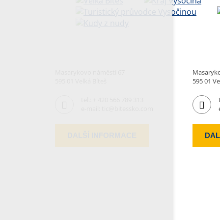
Masarykovo náměstí 67
Masaryko
595 01 Velká Bíteš
595 01 Ve
tel.:
+ 420 566 789 313
e-mail:
tic@bitessko.com
DALŠÍ INFORMACE
DAL