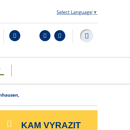
Select Language
▼
Facebook
YouTube
Wikipedia
T
enhausen,
KAM VYRAZIT