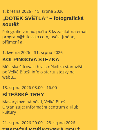
1. března 2026 - 15. srpna 2026
„DOTEK SVĚTLA“ – fotografická
soutěž
Fotografie v max. počtu 3 ks zasílat na email
program@bitessko.com, uvést jméno,
příjmení a…
1. května 2026 - 31. srpna 2026
KOLPINGOVA STEZKA
Městská šifrovací hra s několika stanovišti
po Velké Bíteši Info o startu stezky na
webu…
18. srpna 2026 08:00 - 16:00
BÍTEŠSKÉ TRHY
Masarykovo náměstí, Velká Bíteš
Organizuje: Informační centrum a Klub
kultury
21. srpna 2026 20:00 - 23. srpna 2026
TRADIČNÍ KOŠÍKOVSKÁ POUŤ