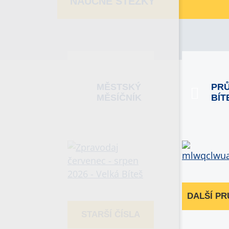
NAUČNÉ STEZKY
MĚSTSKÝ
PR
MĚSÍČNÍK
BÍT
DALŠÍ P
STARŠÍ ČÍSLA