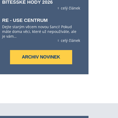
BÍTEŠSKÉ HODY 2026
celý článek
RE - USE CENTRUM
Dejte starým věcem novou šanci! Pokud
máte doma věci, které už nepoužíváte, ale
je vám…
celý článek
ARCHIV NOVINEK