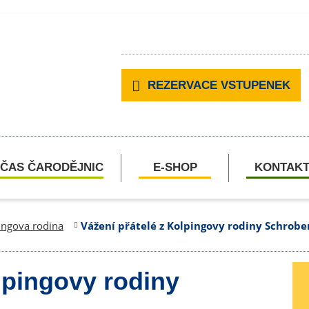
REZERVACE VSTUPENEK
ČAS ČARODĚJNIC
E-SHOP
KONTAK
ingova rodina
Vážení přátelé z Kolpingovy rodiny Schrob
lpingovy rodiny