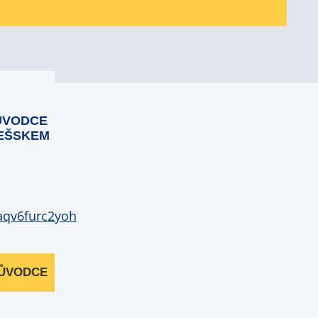
ŮVODCE
EŠSKEM
RŮVODCE