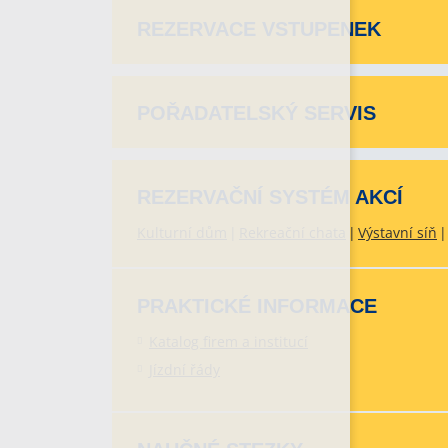
REZERVACE VSTUPENEK
POŘADATELSKÝ SERVIS
REZERVAČNÍ SYSTÉM AKCÍ
Kulturní dům
Rekreační chata
Výstavní síň
PRAKTICKÉ INFORMACE
Katalog firem a institucí
Jízdní řády