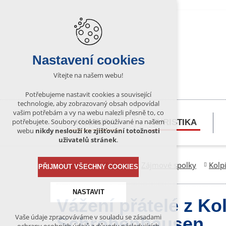
Nastavení cookies
Vítejte na našem webu!
Potřebujeme nastavit cookies a související
technologie, aby zobrazovaný obsah odpovídal
vašim potřebám a vy na webu nalezli přesně to, co
potřebujete. Soubory cookies používané na našem
KULTURA
TURISTIKA
webu
nikdy neslouží ke zjišťování totožnosti
uživatelů stránek
.
Bítešsko
Kultura
Zájmové spolky
Kolp
PŘIJMOUT VŠECHNY COOKIES
NASTAVIT
Vážení přátelé z Ko
Vaše údaje zpracováváme v souladu se zásadami
Schrobenhausen,
Technická cookies