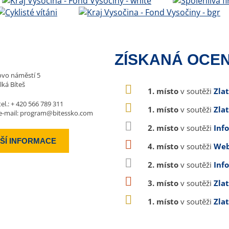
ZÍSKANÁ OCEN
vo náměstí 5
lká Bíteš
1. místo
v soutěži
Zla
tel.:
+ 420 566 789 311
1. místo
v soutěži
Zla
e-mail:
program@bitessko.com
2. místo
v soutěži
Inf
ŠÍ INFORMACE
4. místo
v soutěži
Web
2. místo
v soutěži
Inf
3. místo
v soutěži
Zla
1. místo
v soutěži
Zla