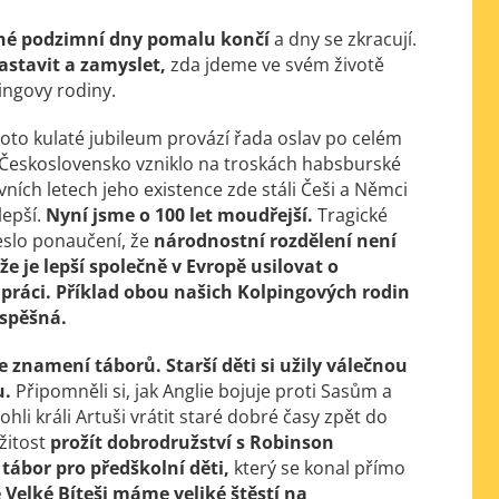
é podzimní dny pomalu končí
a dny se zkracují.
astavit a zamyslet,
zda jdeme ve svém životě
ingovy rodiny.
oto kulaté jubileum provází řada oslav po celém
. Československo vzniklo na troskách habsburské
vních letech jeho existence zde stáli Češi a Němci
lepší.
Nyní jsme o 100 let moudřejší.
Tragické
neslo ponaučení, že
národnostní rozdělení není
e je lepší společně v Evropě usilovat o
práci. Příklad obou našich Kolpingových rodin
úspěšná.
ve znamení táborů.
Starší děti si užily válečnou
u.
Připomněli si, jak Anglie bojuje proti Sasům a
li králi Artuši vrátit staré dobré časy zpět do
žitost
prožít dobrodružství s Robinson
 tábor pro předškolní děti,
který se konal přímo
 Velké Bíteši máme veliké štěstí na