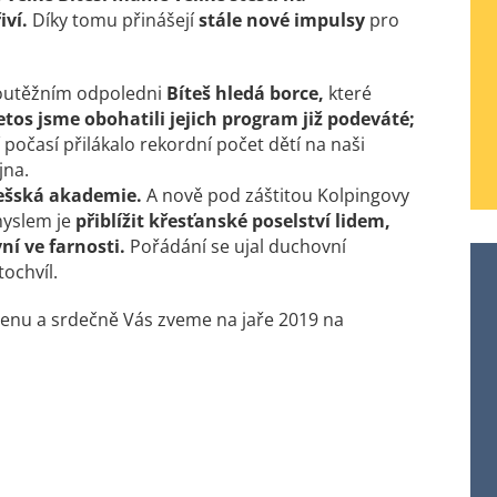
iví.
Díky tomu přinášejí
stále nové impulsy
pro
soutěžním odpoledni
Bíteš hledá borce,
které
etos jsme obohatili jejich program již podeváté;
počasí přilákalo rekordní počet dětí na naši
jna.
tešská akademie.
A nově pod záštitou Kolpingovy
myslem je
přiblížit křesťanské poselství lidem,
vní ve farnosti.
Pořádání se ujal duchovní
ochvíl.
nu a srdečně Vás zveme na jaře 2019 na