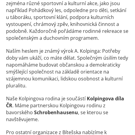
zejména různé sportovní a kulturní akce, jako jsou
například Pohádkový les, odpoledne pro děti, setkání
u táboráku, sportovní klání, podpora kulturních
vystoupení, chrámový zpěv, knihovnická činnost a
podobně. Každoročně pořádáme rodinné rekreace se
společenským a duchovním programem.
Naším heslem je známý výrok A. Kolpinga: Potřeby
doby vám ukáží, co máte dělat. Společným úsilím tedy
napomáháme budovat občanskou a demokraticky
smýšlející společnost na základě orientace na
vzájemnou komunikaci, lidskou osobnost a kulturní
pluralitu.
Naše Kolpingova rodina je součástí
Kolpingova díla
ČR
. Máme partnerskou Kolpingovu rodinu z
bavorského
Schrobenhausenu
, se kterou se
navštěvujeme.
Pro ostatní organizace z Bítešska nabízíme k