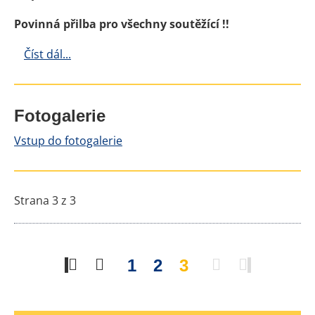
Povinná přilba pro všechny soutěžící !!
Číst dál...
Fotogalerie
Vstup do fotogalerie
Strana 3 z 3
1
2
3