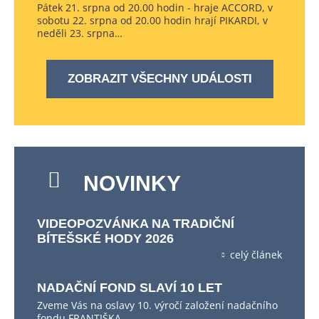
Pátek 21. srpna od 20.00 hodin - hraje ACCORD, v
sobotu 22. srpna od 20.00 hodin hrají PIKARDI, v
neděli 23. srpna…
ZOBRAZIT VŠECHNY UDÁLOSTI
NOVINKY
VIDEOPOZVÁNKA NA TRADIČNÍ
BÍTEŠSKÉ HODY 2026
celý článek
NADAČNÍ FOND SLAVÍ 10 LET
Zveme Vás na oslavy 10. výročí založení nadačního
fondu FRANTIŠKA…