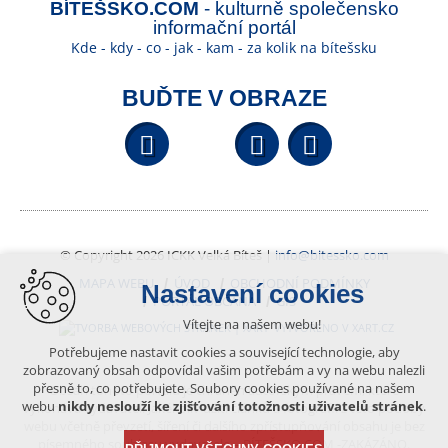
BÍTEŠSKO.COM
- kulturně společensko
informační portál
Kde - kdy - co - jak - kam - za kolik na bítešsku
BUĎTE V OBRAZE
Facebook
YouTube
Wikipedi
© Copyright 2026 ICKK Velká Bíteš |
info@bitessko.com
MAPA WEBU
ÚVOD
OBCHODNÍ PODMÍNKY
Nastavení cookies
PORTÁL OBČANA
GIS
Vítejte na našem webu!
VYTVOŘENO V XART.CZ
Potřebujeme nastavit cookies a související technologie, aby
zobrazovaný obsah odpovídal vašim potřebám a vy na webu nalezli
přesně to, co potřebujete. Soubory cookies používané na našem
Obsah tohoto portálu je chráněn autorským právem, které
webu
nikdy neslouží ke zjišťování totožnosti uživatelů stránek
.
vykonává vydavatel. Jakékoliv užití článků a fotografií z této podoby
webu včetně převzetí, šíření či dalšího zpřístupňování obsahu je bez
písemného souhlasu vydavatele – BÍTEŠSKO.COM -ZAKÁZÁNO.