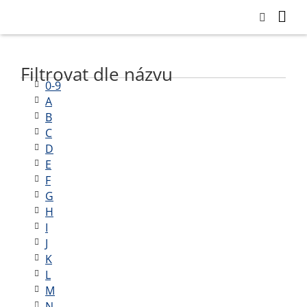
Filtrovat dle názvu
0-9
A
B
C
D
E
F
G
H
I
J
K
L
M
N