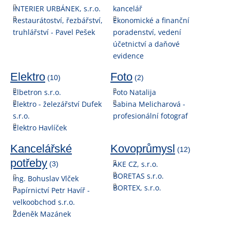
INTERIER URBÁNEK, s.r.o.
kancelář
Restaurátoství, řezbářství,
Ekonomické a finanční
truhlářství - Pavel Pešek
poradenství, vedení
účetnictví a daňové
evidence
Elektro
Foto
(10)
(2)
Elbetron s.r.o.
Foto Natalija
Elektro - železářství Dufek
Sabina Melicharová -
s.r.o.
profesionální fotograf
Elektro Havlíček
Kancelářské
Kovoprůmysl
(12)
potřeby
AKE CZ, s.r.o.
(3)
BORETAS s.r.o.
Ing. Bohuslav Vlček
BORTEX, s.r.o.
Papírnictví Petr Havíř -
velkoobchod s.r.o.
Zdeněk Mazánek