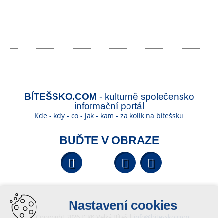
BÍTEŠSKO.COM
- kulturně společensko
informační portál
Kde - kdy - co - jak - kam - za kolik na bítešsku
BUĎTE V OBRAZE
Facebook
YouTube
Wikipedi
Nastavení cookies
© Copyright 2026 ICKK Velká Bíteš |
info@bitessko.com