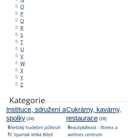
O
P
Q
R
S
T
U
V
W
X
Y
Z
Kategorie
Instituce, sdružení a
Cukrárny, kavárny,
spolky
restaurace
(34)
(28)
Bítešský hudební půlkruh
Beauty&Beast - fitness a
FC Spartak Velká Bíteš
wellnes centrum