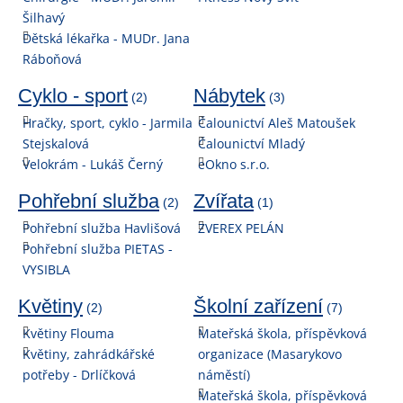
Šilhavý
Dětská lékařka - MUDr. Jana
Ráboňová
Cyklo - sport
Nábytek
(2)
(3)
Hračky, sport, cyklo - Jarmila
Čalounictví Aleš Matoušek
Stejskalová
Čalounictví Mladý
Velokrám - Lukáš Černý
eOkno s.r.o.
Pohřební služba
Zvířata
(2)
(1)
Pohřební služba Havlišová
ZVEREX PELÁN
Pohřební služba PIETAS -
VYSIBLA
Květiny
Školní zařízení
(2)
(7)
Květiny Flouma
Mateřská škola, příspěvková
Květiny, zahrádkářské
organizace (Masarykovo
potřeby - Drlíčková
náměstí)
Mateřská škola, příspěvková