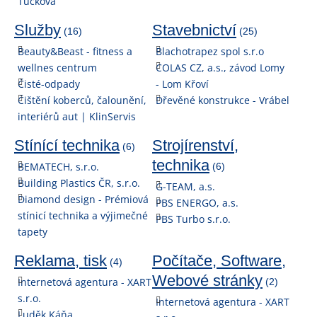
Tučková
Služby
Stavebnictví
(16)
(25)
Beauty&Beast - fitness a
Blachotrapez spol s.r.o
wellnes centrum
COLAS CZ, a.s., závod Lomy
Čisté-odpady
- Lom Křoví
Čištění koberců, čalounění,
Dřevěné konstrukce - Vrábel
interiérů aut | KlinServis
Stínící technika
Strojírenství,
(6)
technika
BEMATECH, s.r.o.
(6)
Building Plastics ČR, s.r.o.
G-TEAM, a.s.
Diamond design - Prémiová
PBS ENERGO, a.s.
stínicí technika a výjimečné
PBS Turbo s.r.o.
tapety
Reklama, tisk
Počítače, Software,
(4)
Webové stránky
Internetová agentura - XART
(2)
s.r.o.
Internetová agentura - XART
Luděk Káňa