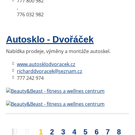
777 800 982
,
776 032 982
Autosklo - Dvořáček
Nabídka prodeje, výměny a montáže autoskel.
www.autosklodvoracek.cz
richarddvoracek@seznam.cz
777 242 974
1
2
3
4
5
6
7
8