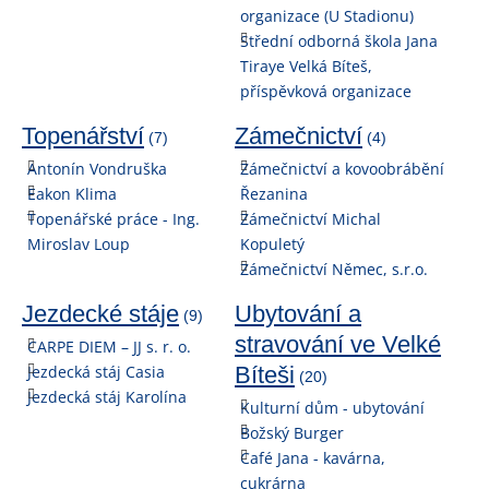
organizace (U Stadionu)
Střední odborná škola Jana
Tiraye Velká Bíteš,
příspěvková organizace
Topenářství
Zámečnictví
(7)
(4)
Antonín Vondruška
Zámečnictví a kovoobrábění
Eakon Klima
Řezanina
Topenářské práce - Ing.
Zámečnictví Michal
Miroslav Loup
Kopuletý
Zámečnictví Němec, s.r.o.
Jezdecké stáje
Ubytování a
(9)
stravování ve Velké
CARPE DIEM – JJ s. r. o.
Jezdecká stáj Casia
Bíteši
(20)
Jezdecká stáj Karolína
Kulturní dům - ubytování
Božský Burger
Café Jana - kavárna,
cukrárna