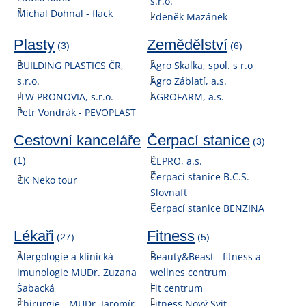
s.r.o.
Michal Dohnal - flack
Zdeněk Mazánek
Plasty
Zemědělství
(3)
(6)
BUILDING PLASTICS ČR,
Agro Skalka, spol. s r.o
s.r.o.
Agro Záblatí, a.s.
ITW PRONOVIA, s.r.o.
AGROFARM, a.s.
Petr Vondrák - PEVOPLAST
Cestovní kanceláře
Čerpací stanice
(3)
ČEPRO, a.s.
(1)
Čerpací stanice B.C.S. -
CK Neko tour
Slovnaft
Čerpací stanice BENZINA
Lékaři
Fitness
(27)
(5)
Alergologie a klinická
Beauty&Beast - fitness a
imunologie MUDr. Zuzana
wellnes centrum
Šabacká
Fit centrum
Chirurgie - MUDr. Jaromír
Fitness Nový Svit