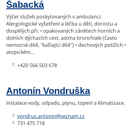
Šabacká
Výčet služeb poskytovaných v ambulanci:
Alergologické vyšetření a léčba u dětí, dorostu a
dospělých při: • opakovaných zánětech horních a
dolních dýchacích cest, astma bronchiale (často
nemocné dítě, "kašlající dítě") • dechových potížích •
atopickém…
+420
566 503 678
Antonín Vondruška
Instalace vody, odpadu, plynu, topení a klimatizace.
vondrus.antonin@seznam.cz
731 475 718