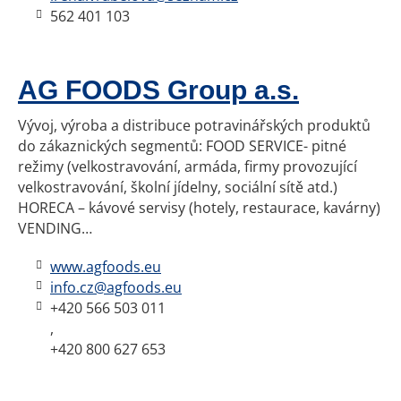
562 401 103
AG FOODS Group a.s.
Vývoj, výroba a distribuce potravinářských produktů
do zákaznických segmentů: FOOD SERVICE- pitné
režimy (velkostravování, armáda, firmy provozující
velkostravování, školní jídelny, sociální sítě atd.)
HORECA – kávové servisy (hotely, restaurace, kavárny)
VENDING…
www.agfoods.eu
info.cz@agfoods.eu
+420
566 503 011
,
+420
800 627 653