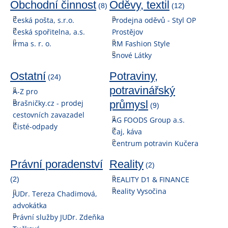
Obchodní činnost
Oděvy, textil
(8)
(12)
Česká pošta, s.r.o.
Prodejna oděvů - Styl OP
Česká spořitelna, a.s.
Prostějov
Irma s. r. o.
RM Fashion Style
Snové Látky
Ostatní
Potraviny,
(24)
potravinářský
A-Z pro
Brašničky.cz - prodej
průmysl
(9)
cestovních zavazadel
AG FOODS Group a.s.
Čisté-odpady
Čaj, káva
Centrum potravin Kučera
Právní poradenství
Reality
(2)
REALITY D1 & FINANCE
(2)
Reality Vysočina
JUDr. Tereza Chadimová,
advokátka
Právní služby JUDr. Zdeňka