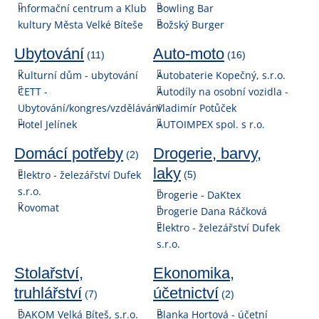
Informační centrum a Klub
Bowling Bar
kultury Města Velké Bíteše
Božský Burger
Ubytování
Auto-moto
(11)
(16)
Kulturní dům - ubytování
Autobaterie Kopečný, s.r.o.
CETT -
Autodíly na osobní vozidla -
Ubytování/kongres/vzdělávání
Vladimír Potůček
Hotel Jelínek
AUTOIMPEX spol. s r.o.
Domácí potřeby
Drogerie, barvy,
(2)
laky
Elektro - železářství Dufek
(5)
s.r.o.
Drogerie - DaKtex
Kovomat
Drogerie Dana Ráčková
Elektro - železářství Dufek
s.r.o.
Stolařství,
Ekonomika,
truhlářství
účetnictví
(7)
(2)
DAKOM Velká Bíteš, s.r.o.
Blanka Hortová - účetní