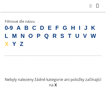
Filtrovat dle názvu
0-9
A
B
C
D
E
F
G
H
I
J
K
L
M
N
O
P
Q
R
S
T
U
V
W
X
Y
Z
Nebyly nalezeny žádné kategorie ani položky začínající
na
X