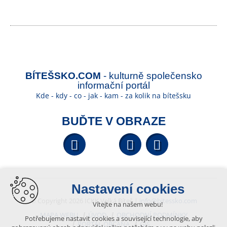
BÍTEŠSKO.COM
- kulturně společensko
informační portál
Kde - kdy - co - jak - kam - za kolik na bítešsku
BUĎTE V OBRAZE
Facebook
YouTube
Wikipedi
Nastavení cookies
© Copyright 2026 ICKK Velká Bíteš |
info@bitessko.com
Vítejte na našem webu!
MAPA WEBU
ÚVOD
OBCHODNÍ PODMÍNKY
Potřebujeme nastavit cookies a související technologie, aby
PORTÁL OBČANA
GIS