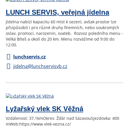
LUNCH SERVIS, veřejná jídelna
Jídelna nabízí kapacitu 60 míst k sezení, avšak prostor lze
přizpůsobit i pro různé druhy firemních, nebo soukromých
oslav, promocí, narozenin, svateb. Rozvoz poledního menu -
Velká Bíteš a okolí do 20 km. Menu rozvážíme od 9:00 do
12:00.
lunchservis.cz
jidelna@lunchservisvb.cz
Lyžařský vlek SK Věžná
Vzdálenost: 37,1kmOkres: Žďár nad SázavouSjezdovka: 400
mWeb:https://www.vlek-vezna.cz/