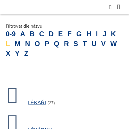
Filtrovat dle názvu
0-9
A
B
C
D
E
F
G
H
I
J
K
L
M
N
O
P
Q
R
S
T
U
V
W
X
Y
Z
LÉKAŘI
(27)