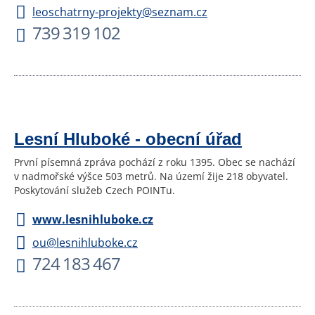
leoschatrny-projekty@seznam.cz
739 319 102
Lesní Hluboké - obecní úřad
První písemná zpráva pochází z roku 1395. Obec se nachází
v nadmořské výšce 503 metrů. Na území žije 218 obyvatel.
Poskytování služeb Czech POINTu.
www.lesnihluboke.cz
ou@lesnihluboke.cz
724 183 467