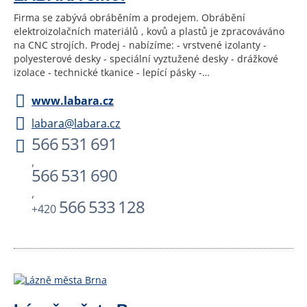
Firma se zabývá obráběním a prodejem. Obrábění
elektroizolačních materiálů , kovů a plastů je zpracováváno
na CNC strojích. Prodej - nabízíme: - vrstvené izolanty -
polyesterové desky - speciální vyztužené desky - drážkové
izolace - technické tkanice - lepící pásky -…
www.labara.cz
labara@labara.cz
566 531 691
,
566 531 690
,
566 533 128
+420