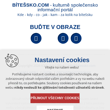
BÍTEŠSKO.COM
- kulturně společensko
informační portál
Kde - kdy - co - jak - kam - za kolik na bítešsku
BUĎTE V OBRAZE
Facebook
YouTube
Wikipedi
Nastavení cookies
© Copyright 2026 ICKK Velká Bíteš |
info@bitessko.com
Vítejte na našem webu!
MAPA WEBU
ÚVOD
OBCHODNÍ PODMÍNKY
Potřebujeme nastavit cookies a související technologie, aby
PORTÁL OBČANA
GIS
zobrazovaný obsah odpovídal vašim potřebám a vy na webu nalezli
přesně to, co potřebujete. Soubory cookies používané na našem
VYTVOŘENO V XART.CZ
webu
nikdy neslouží ke zjišťování totožnosti uživatelů stránek
.
PŘIJMOUT VŠECHNY COOKIES
Obsah tohoto portálu je chráněn autorským právem, které
vykonává vydavatel. Jakékoliv užití článků a fotografií z této podoby
webu včetně převzetí, šíření či dalšího zpřístupňování obsahu je bez