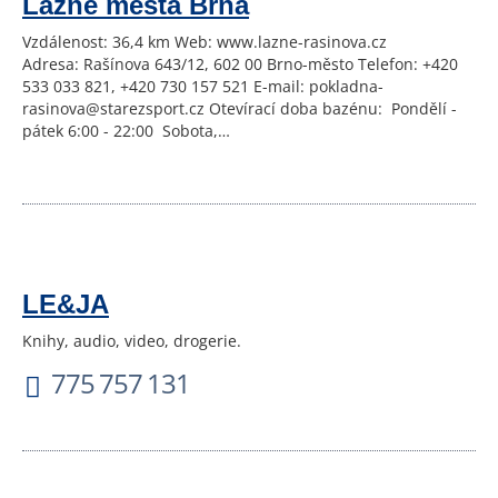
Lázně města Brna
Vzdálenost: 36,4 km Web: www.lazne-rasinova.cz
Adresa: Rašínova 643/12, 602 00 Brno-město Telefon: +420
533 033 821, +420 730 157 521 E-mail: pokladna-
rasinova@starezsport.cz Otevírací doba bazénu: Pondělí -
pátek 6:00 - 22:00 Sobota,…
LE&JA
Knihy, audio, video, drogerie.
775 757 131