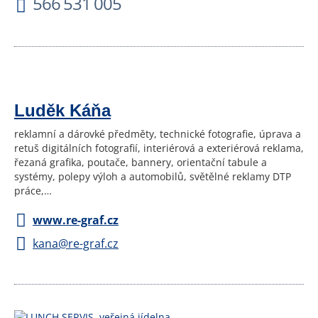
566 531 005
Luděk Káňa
reklamní a dárovké předměty, technické fotografie, úprava a
retuš digitálních fotografií, interiérová a exteriérová reklama,
řezaná grafika, poutače, bannery, orientační tabule a
systémy, polepy výloh a automobilů, světělné reklamy DTP
práce,…
www.re-graf.cz
kana@re-graf.cz