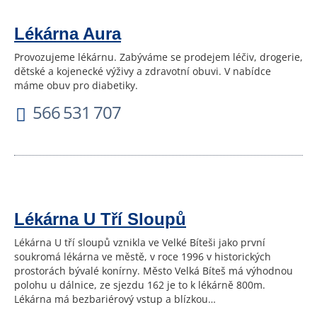
Lékárna Aura
Provozujeme lékárnu. Zabýváme se prodejem léčiv, drogerie,
dětské a kojenecké výživy a zdravotní obuvi. V nabídce
máme obuv pro diabetiky.
566 531 707
Lékárna U Tří Sloupů
Lékárna U tří sloupů vznikla ve Velké Bíteši jako první
soukromá lékárna ve městě, v roce 1996 v historických
prostorách bývalé konírny. Město Velká Bíteš má výhodnou
polohu u dálnice, ze sjezdu 162 je to k lékárně 800m.
Lékárna má bezbariérový vstup a blízkou…