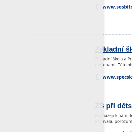
www.sosbite
Základní šk
Základní škola a P
potřebami. Této ob
www.specsko
ZŠ při dět
Přicházejí k nám d
Pochvala, porozumě