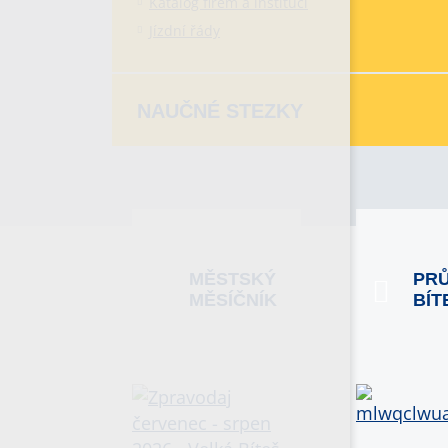
Katalog firem a institucí
Jízdní řády
NAUČNÉ STEZKY
MĚSTSKÝ
PR
MĚSÍČNÍK
BÍT