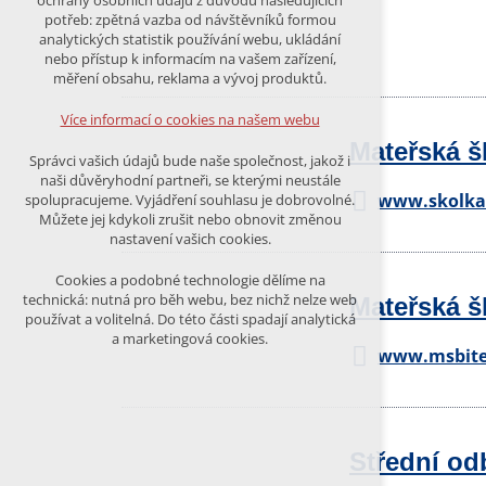
ochrany osobních údajů z důvodu následujících
nutná pro provozování webu
potřeb: zpětná vazba od návštěvníků formou
udržení kontextu stránek (session):
analytických statistik používání webu, ukládání
případná přihlášení, volby jazyka, apod.
nebo přístup k informacím na vašem zařízení,
měření obsahu, reklama a vývoj produktů.
Volitelná cookies
analytická pro anonymizované
Více informací o cookies na našem webu
vyhodnocení návštěvnosti
Mateřská š
marketingová cookies (Google)
Správci vašich údajů bude naše společnost, jakož i
naši důvěryhodní partneři, se kterými neustále
Více informací o cookies na našem webu
www.skolkab
spolupracujeme. Vyjádření souhlasu je dobrovolné.
Můžete jej kdykoli zrušit nebo obnovit změnou
nastavení vašich cookies.
PŘIJMOUT VŠECHNY COOKIES
Cookies a podobné technologie dělíme na
technická: nutná pro běh webu, bez nichž nelze web
Mateřská š
používat a volitelná. Do této části spadají analytická
ODMÍTNOUT VŠE
a marketingová cookies.
www.msbite
Střední odb