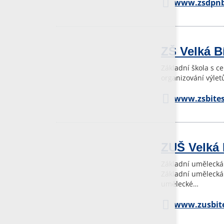
www.zsdpnbi
ZŠ Velká B
Základní škola s ce
organizování výlet
www.zsbites
ZUŠ Velká 
Základní umělecká
Základní umělecká 
umělecké…
www.zusbite