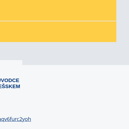
ŮVODCE
EŠSKEM