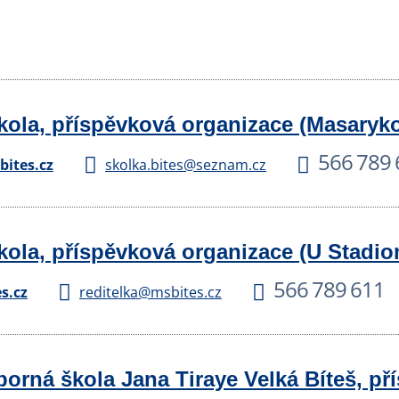
kola, příspěvková organizace (Masaryk
566 789 
ites.cz
skolka.bites@seznam.cz
kola, příspěvková organizace (U Stadio
566 789 611
s.cz
reditelka@msbites.cz
orná škola Jana Tiraye Velká Bíteš, pří