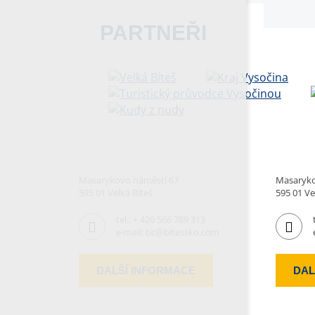
PARTNEŘI
Masarykovo náměstí 67
Masaryko
595 01 Velká Bíteš
595 01 Ve
tel.:
+ 420 566 789 313
e-mail:
tic@bitessko.com
DALŠÍ INFORMACE
DAL