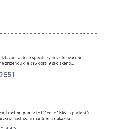
zdělávání dětí se specifickými vzdělávacími
tně zřízenou dle §16 odst. 9 školského…
9 551
lávání mohou pomoci v léčení dětských pacientů.
i přesné nastavení mantinelů dokážou…