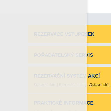
REZERVACE VSTUPENEK
POŘADATELSKÝ SERVIS
REZERVAČNÍ SYSTÉM AKCÍ
Kulturní dům
Rekreační chata
Výstavní síň
PRAKTICKÉ INFORMACE