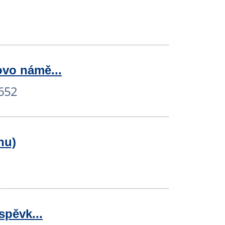
ovo námě...
652
nu)
spěvk...