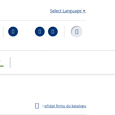
Select Language
▼
Facebook
YouTube
Wikipedia
T
přidat firmu do katalogu