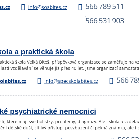
566 789 511
s.cz
info@sosbites.cz
,
566 531 903
ola a praktická škola
raktická škola Velká Bíteš, příspěvková organizace se zaměřuje na v
lasti vzdělávání se věnuje již přes 40 let. Jsme organizací samosta
566 78
labites.cz
info@specskolabites.cz
ské psychiatrické nemocnici
ěti, které mají své bolístky, problémy, diagnózy. Ale i škola a vzdě
ní dětské duši, citlivý přístup, povzbuzení či pěkná známka, ale 