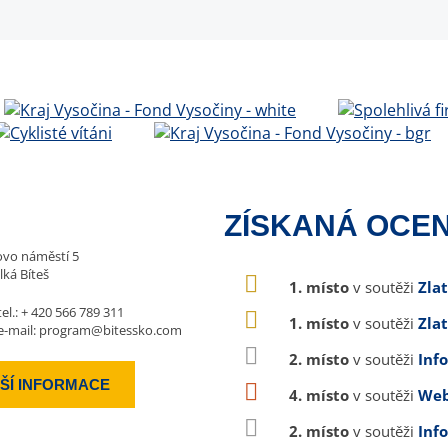
ZÍSKANÁ OCEN
vo náměstí 5
lká Bíteš
1. místo
v soutěži
Zla
tel.:
+ 420 566 789 311
1. místo
v soutěži
Zla
e-mail:
program@bitessko.com
2. místo
v soutěži
Inf
ŠÍ INFORMACE
4. místo
v soutěži
Web
2. místo
v soutěži
Inf