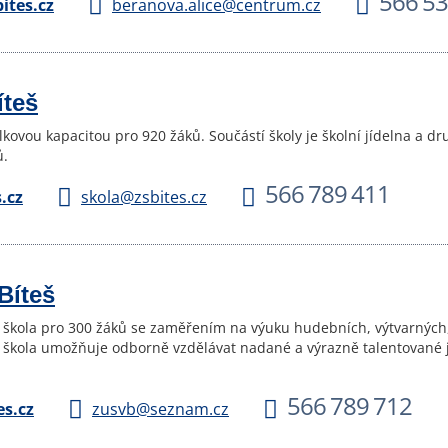
566 53
tes.cz
beranova.alice@centrum.cz
íteš
lkovou kapacitou pro 920 žáků. Součástí školy je školní jídelna a d
ů.
566 789 411
.cz
skola@zsbites.cz
Bíteš
 škola pro 300 žáků se zaměřením na výuku hudebních, výtvarných,
škola umožňuje odborně vzdělávat nadané a výrazně talentované je
566 789 712
s.cz
zusvb@seznam.cz