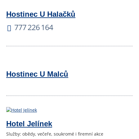
Hostinec U Halačků
777 226 164
Hostinec U Malců
Hotel Jelínek
Služby: obědy, večeře, soukromé i firemní akce