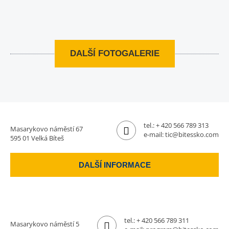
DALŠÍ FOTOGALERIE
tel.:
+ 420 566 789 313
Masarykovo náměstí 67
e-mail:
tic@bitessko.com
595 01 Velká Bíteš
DALŠÍ INFORMACE
tel.:
+ 420 566 789 311
Masarykovo náměstí 5