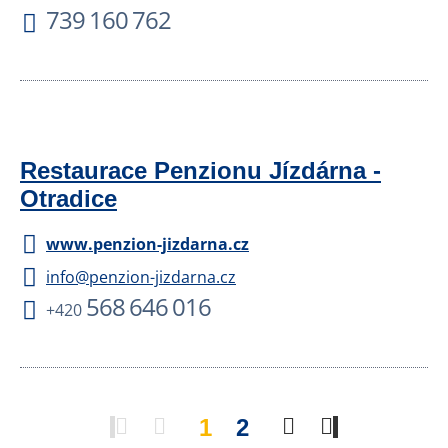
739 160 762
Restaurace Penzionu Jízdárna -
Otradice
www.penzion-jizdarna.cz
info@penzion-jizdarna.cz
568 646 016
+420
1
2