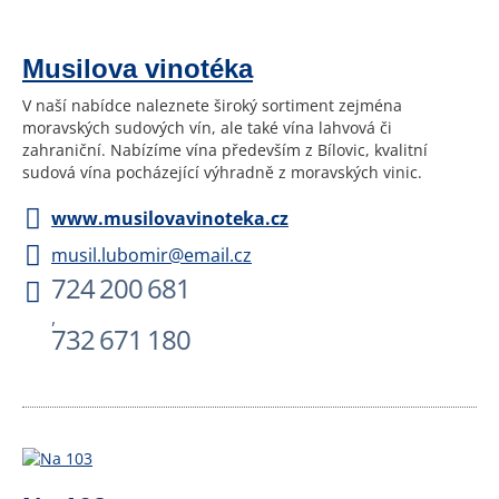
Musilova vinotéka
V naší nabídce naleznete široký sortiment zejména
moravských sudových vín, ale také vína lahvová či
zahraniční. Nabízíme vína především z Bílovic, kvalitní
sudová vína pocházející výhradně z moravských vinic.
www.musilovavinoteka.cz
musil.lubomir@email.cz
724 200 681
,
732 671 180