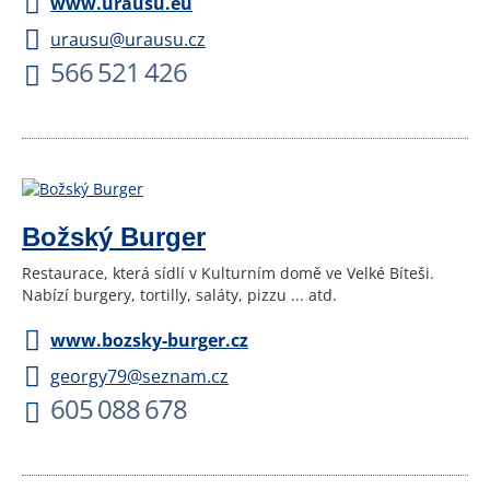
www.urausu.eu
urausu@urausu.cz
566 521 426
Božský Burger
Restaurace, která sídlí v Kulturním domě ve Velké Bíteši.
Nabízí burgery, tortilly, saláty, pizzu ... atd.
www.bozsky-burger.cz
georgy79@seznam.cz
605 088 678