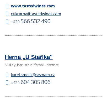
www.tastedwines.com
cukrarna@tastedwines.com
566 532 490
+420
Herna „U Staříka"
Služby: bar, stolní fotbal, internet
karel.smolik@seznam.cz
604 305 806
+420