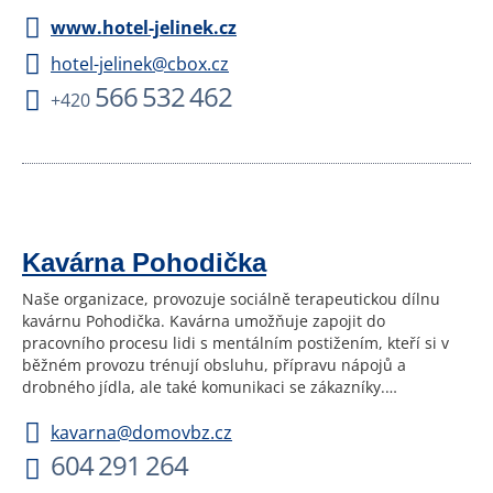
www.hotel-jelinek.cz
hotel-jelinek@cbox.cz
566 532 462
+420
Kavárna Pohodička
Naše organizace, provozuje sociálně terapeutickou dílnu
kavárnu Pohodička. Kavárna umožňuje zapojit do
pracovního procesu lidi s mentálním postižením, kteří si v
běžném provozu trénují obsluhu, přípravu nápojů a
drobného jídla, ale také komunikaci se zákazníky.…
kavarna@domovbz.cz
604 291 264