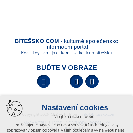
BÍTEŠSKO.COM
- kulturně společensko
informační portál
Kde - kdy - co - jak - kam - za kolik na bítešsku
BUĎTE V OBRAZE
Facebook
YouTube
Wikipedi
Nastavení cookies
© Copyright 2026 ICKK Velká Bíteš |
info@bitessko.com
Vítejte na našem webu!
MAPA WEBU
ÚVOD
OBCHODNÍ PODMÍNKY
Potřebujeme nastavit cookies a související technologie, aby
PORTÁL OBČANA
GIS
zobrazovaný obsah odpovídal vašim potřebám a vy na webu nalezli