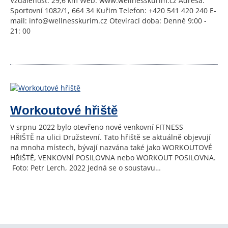
Vzdálenost: 29,6 km Web: www.wellnesskurim.cz Adresa:
Sportovní 1082/1, 664 34 Kuřim Telefon: +420 541 420 240 E-
mail: info@wellnesskurim.cz Otevírací doba: Denně 9:00 -
21: 00
Workoutové hřiště
V srpnu 2022 bylo otevřeno nové venkovní FITNESS
HŘIŠTĚ na ulici Družstevní. Tato hřiště se aktuálně objevují
na mnoha místech, bývají nazvána také jako WORKOUTOVÉ
HŘIŠTĚ, VENKOVNÍ POSILOVNA nebo WORKOUT POSILOVNA.
Foto: Petr Lerch, 2022 Jedná se o soustavu…