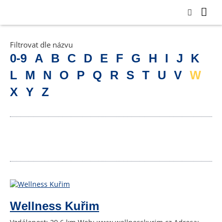
Filtrovat dle názvu
0-9
A
B
C
D
E
F
G
H
I
J
K
L
M
N
O
P
Q
R
S
T
U
V
W
X
Y
Z
Wellness Kuřim