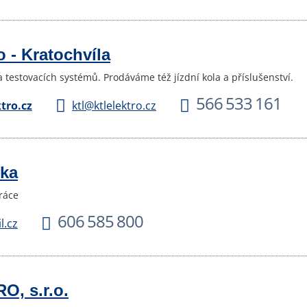
o - Kratochvíla
 testovacích systémů. Prodáváme též jízdní kola a příslušenství.
566 533 161
tro.cz
ktl@ktlelektro.cz
ka
práce
606 585 800
l.cz
, s.r.o.