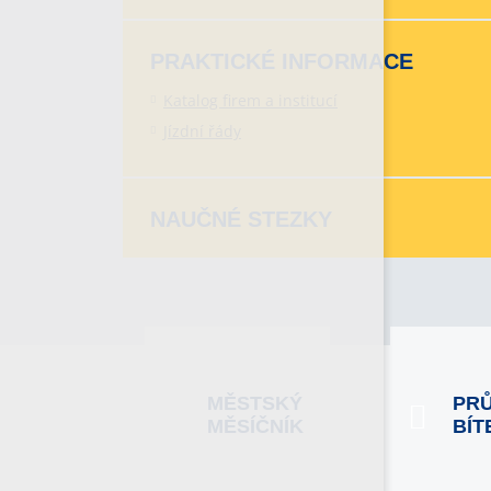
PRAKTICKÉ INFORMACE
Katalog firem a institucí
Jízdní řády
NAUČNÉ STEZKY
MĚSTSKÝ
PR
MĚSÍČNÍK
BÍT