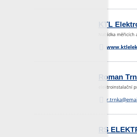
KTL Elektr
Nabídka měřicích a
www.ktlelek
Roman Trn
elektroinstalační 
r.trnka@emai
RS ELEKTRO