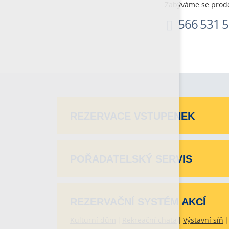
Zabýváme se prode
566 531 
REZERVACE VSTUPENEK
POŘADATELSKÝ SERVIS
REZERVAČNÍ SYSTÉM AKCÍ
Kulturní dům
Rekreační chata
Výstavní síň