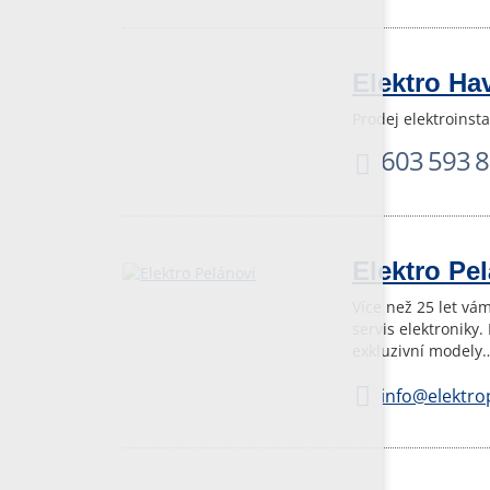
Elektro Ha
Prodej elektroinst
603 593 
Elektro Pe
Více než 25 let vá
servis elektronik
exkluzivní modely
info@elektro