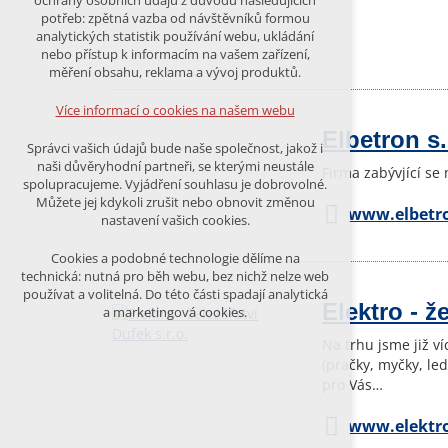
ochrany osobních údajů z důvodu následujících
nutná pro provozování webu
potřeb: zpětná vazba od návštěvníků formou
udržení kontextu stránek (session):
analytických statistik používání webu, ukládání
případná přihlášení, volby jazyka, apod.
nebo přístup k informacím na vašem zařízení,
měření obsahu, reklama a vývoj produktů.
Volitelná cookies
analytická pro anonymizované
Více informací o cookies na našem webu
vyhodnocení návštěvnosti
Elbetron s.
marketingová cookies (Google)
Správci vašich údajů bude naše společnost, jakož i
naši důvěryhodní partneři, se kterými neustále
Firma zabývjící se
Více informací o cookies na našem webu
spolupracujeme. Vyjádření souhlasu je dobrovolné.
Můžete jej kdykoli zrušit nebo obnovit změnou
www.elbetro
nastavení vašich cookies.
PŘIJMOUT VŠECHNY COOKIES
Cookies a podobné technologie dělíme na
technická: nutná pro běh webu, bez nichž nelze web
používat a volitelná. Do této části spadají analytická
ODMÍTNOUT VŠE
Elektro - ž
a marketingová cookies.
Na trhu jsme již v
(pračky, myčky, le
pro Vás…
www.elektro