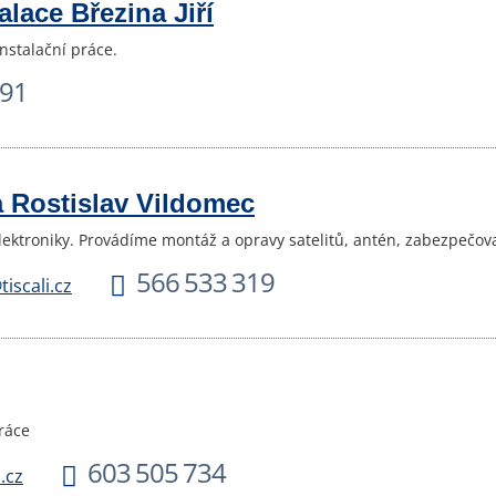
alace Březina Jiří
nstalační práce.
891
a Rostislav Vildomec
ektroniky. Provádíme montáž a opravy satelitů, antén, zabezpečov
566 533 319
iscali.cz
práce
603 505 734
.cz