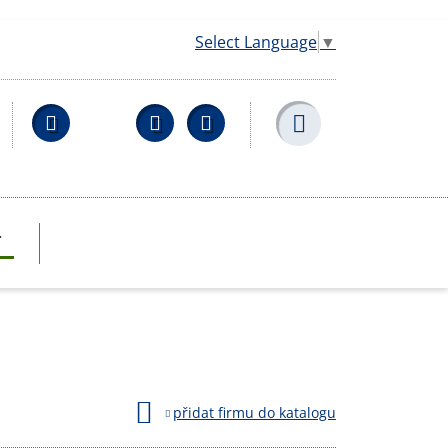
Select Language
▼
Facebook
YouTube
Wikipedia
T
přidat firmu do katalogu