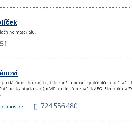
vlíček
alačního materiálu.
851
lánovi
m prodáváme elektroniku, bílé zboží, domácí spotřebiče a počítače.
y. Patříme k autorizovaným VIP prodejcům značek AEG, Electrolux 
…
724 556 480
pelanovi.cz