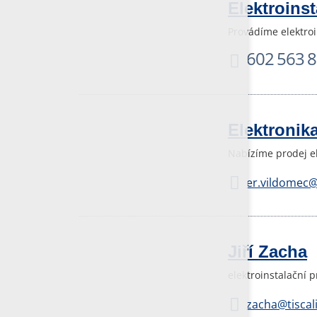
Elektroinst
Provádíme elektroi
602 563 
Elektronik
Nabízíme prodej el
er.vildomec@t
Jiří Zacha
elektroinstalační 
zacha@tiscali