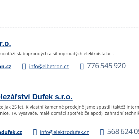
r.o.
 montáží slaboproudých a silnoproudých elektroistalací.
776 545 920
n.cz
info@elbetron.cz
elezářství Dufek s.r.o.
íce jak 25 let. K vlastní kamenné prodejně jsme spustili taktéž int
dnice, TV, vysavače, malé domácí spotřebiče apod), zahradní techni
568 624 0
dufek.cz
info@elektrodufek.cz