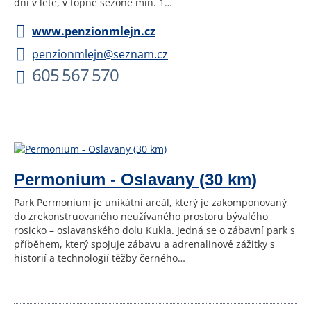
dní v létě, v topné sezóně min. 1…
www.penzionmlejn.cz
penzionmlejn@seznam.cz
605 567 570
Permonium - Oslavany (30 km)
Park Permonium je unikátní areál, který je zakomponovaný
do zrekonstruovaného neužívaného prostoru bývalého
rosicko – oslavanského dolu Kukla. Jedná se o zábavní park s
příběhem, který spojuje zábavu a adrenalinové zážitky s
historií a technologií těžby černého…