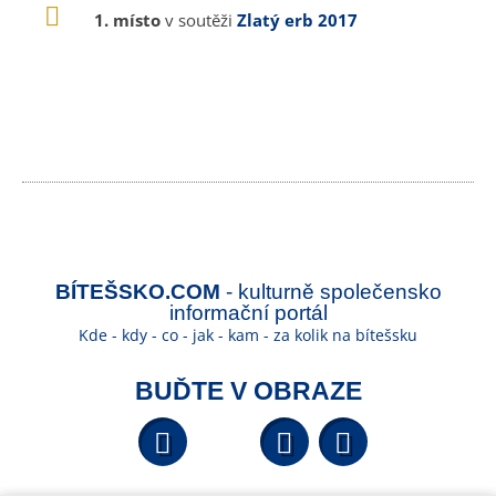
1. místo
v soutěži
Zlatý erb 2017
BÍTEŠSKO.COM
- kulturně společensko
informační portál
Kde - kdy - co - jak - kam - za kolik na bítešsku
BUĎTE V OBRAZE
Facebook
YouTube
Wikipedi