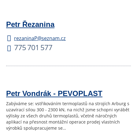
Petr Řezanina
rezaninaP@seznam.cz
775 701 577
Petr Vondrák - PEVOPLAST
Zabýváme se: vstřikováním termoplastů na strojích Arburg s
uzavírací silou 300 - 2300 kN, na nichž jsme schopni vyrábět
výlisky ze všech druhů termoplastů, včetně náročných
aplikací na přesnost montážní operace prodej vlastních
výrobků spolupracujeme se…