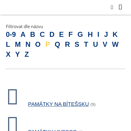
Filtrovat dle názvu
0-9
A
B
C
D
E
F
G
H
I
J
K
L
M
N
O
P
Q
R
S
T
U
V
W
X
Y
Z
PAMÁTKY NA BÍTEŠSKU
(9)