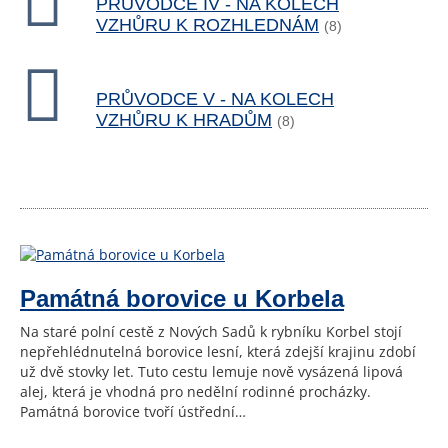
PRŮVODCE IV - NA KOLECH
VZHŮRU K ROZHLEDNÁM
(8)
PRŮVODCE V - NA KOLECH
VZHŮRU K HRADŮM
(8)
Památná borovice u Korbela
Na staré polní cestě z Nových Sadů k rybníku Korbel stojí
nepřehlédnutelná borovice lesní, která zdejší krajinu zdobí
už dvě stovky let. Tuto cestu lemuje nově vysázená lipová
alej, která je vhodná pro nedělní rodinné procházky.
Památná borovice tvoří ústřední…