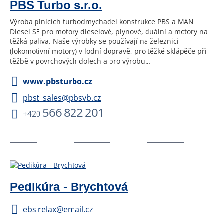
PBS Turbo s.r.o.
Výroba plnících turbodmychadel konstrukce PBS a MAN
Diesel SE pro motory dieselové, plynové, duální a motory na
těžká paliva. Naše výrobky se používají na železnici
(lokomotivní motory) v lodní dopravě, pro těžké sklápěče při
těžbě v povrchových dolech a pro výrobu…
www.pbsturbo.cz
pbst_sales@pbsvb.cz
566 822 201
+420
Pedikúra - Brychtová
ebs.relax@email.cz