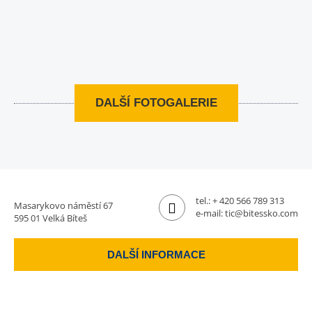
DALŠÍ FOTOGALERIE
tel.:
+ 420 566 789 313
Masarykovo náměstí 67
e-mail:
tic@bitessko.com
595 01 Velká Bíteš
DALŠÍ INFORMACE