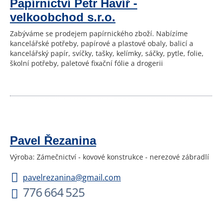
Papírnictví Petr Havíř -
velkoobchod s.r.o.
Zabýváme se prodejem papírnického zboží. Nabízíme
kancelářské potřeby, papírové a plastové obaly, balicí a
kancelářský papír, svíčky, tašky, kelímky, sáčky, pytle, folie,
školní potřeby, paletové fixační fólie a drogerii
Pavel Řezanina
Výroba: Zámečnictví - kovové konstrukce - nerezové zábradlí
pavelrezanina@gmail.com
776 664 525