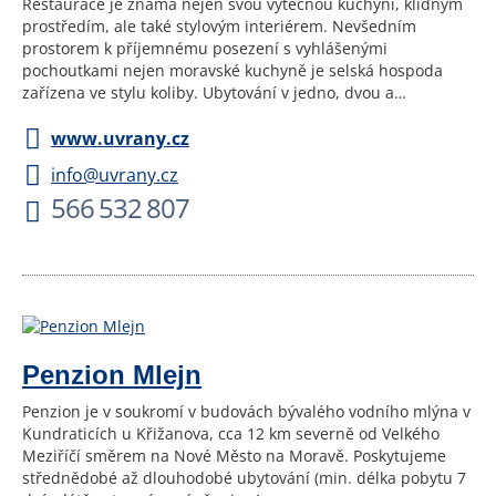
Restaurace je známa nejen svou výtečnou kuchyní, klidným
prostředím, ale také stylovým interiérem. Nevšedním
prostorem k příjemnému posezení s vyhlášenými
pochoutkami nejen moravské kuchyně je selská hospoda
zařízena ve stylu koliby. Ubytování v jedno, dvou a…
www.uvrany.cz
info@uvrany.cz
566 532 807
Penzion Mlejn
Penzion je v soukromí v budovách bývalého vodního mlýna v
Kundraticích u Křižanova, cca 12 km severně od Velkého
Meziříčí směrem na Nové Město na Moravě. Poskytujeme
střednědobé až dlouhodobé ubytování (min. délka pobytu 7