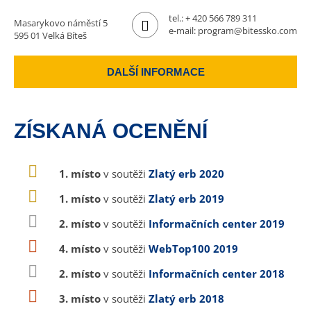
tel.:
+ 420 566 789 311
Masarykovo náměstí 5
e-mail:
program@bitessko.com
595 01 Velká Bíteš
DALŠÍ INFORMACE
ZÍSKANÁ OCENĚNÍ
1. místo
v soutěži
Zlatý erb 2020
1. místo
v soutěži
Zlatý erb 2019
2. místo
v soutěži
Informačních center 2019
4. místo
v soutěži
WebTop100 2019
2. místo
v soutěži
Informačních center 2018
3. místo
v soutěži
Zlatý erb 2018