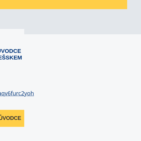
ŮVODCE
EŠSKEM
RŮVODCE