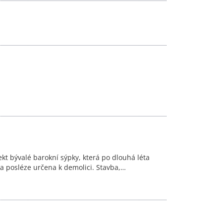
ekt bývalé barokní sýpky, která po dlouhá léta
 a posléze určena k demolici. Stavba,…