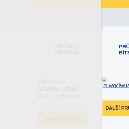
MĚSTSKÝ
PR
MĚSÍČNÍK
BÍT
DALŠÍ P
STARŠÍ ČÍSLA