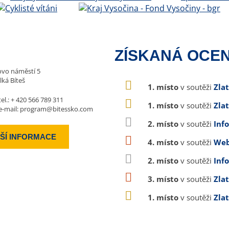
ZÍSKANÁ OCEN
vo náměstí 5
lká Bíteš
1. místo
v soutěži
Zla
tel.:
+ 420 566 789 311
1. místo
v soutěži
Zla
e-mail:
program@bitessko.com
2. místo
v soutěži
Inf
ŠÍ INFORMACE
4. místo
v soutěži
Web
2. místo
v soutěži
Inf
3. místo
v soutěži
Zla
1. místo
v soutěži
Zla