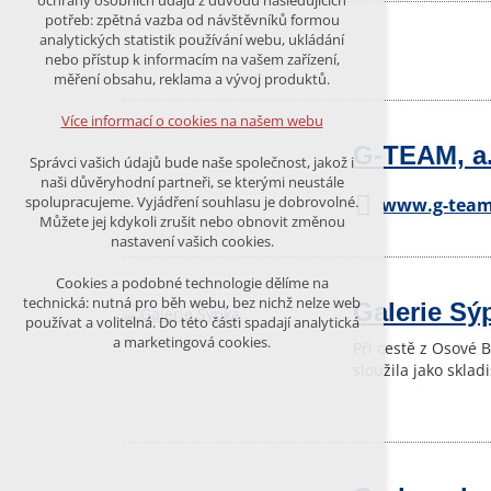
ochrany osobních údajů z důvodu následujících
nutná pro provozování webu
potřeb: zpětná vazba od návštěvníků formou
udržení kontextu stránek (session):
analytických statistik používání webu, ukládání
případná přihlášení, volby jazyka, apod.
nebo přístup k informacím na vašem zařízení,
měření obsahu, reklama a vývoj produktů.
Volitelná cookies
analytická pro anonymizované
Více informací o cookies na našem webu
vyhodnocení návštěvnosti
G-TEAM, a.
marketingová cookies (Google)
Správci vašich údajů bude naše společnost, jakož i
naši důvěryhodní partneři, se kterými neustále
Více informací o cookies na našem webu
spolupracujeme. Vyjádření souhlasu je dobrovolné.
www.g-team
Můžete jej kdykoli zrušit nebo obnovit změnou
nastavení vašich cookies.
PŘIJMOUT VŠECHNY COOKIES
Cookies a podobné technologie dělíme na
technická: nutná pro běh webu, bez nichž nelze web
Galerie Sý
používat a volitelná. Do této části spadají analytická
ODMÍTNOUT VŠE
a marketingová cookies.
Při cestě z Osové B
sloužila jako skla