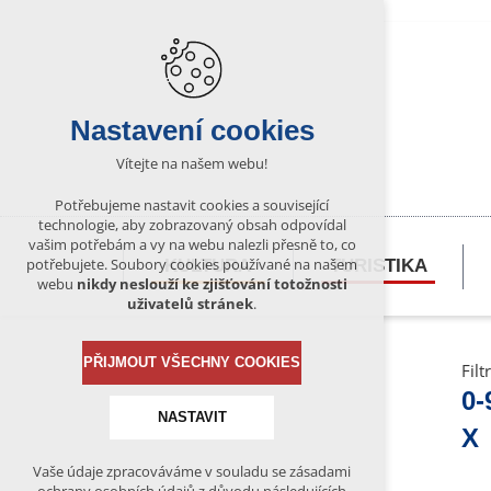
Nastavení cookies
Vítejte na našem webu!
Potřebujeme nastavit cookies a související
technologie, aby zobrazovaný obsah odpovídal
vašim potřebám a vy na webu nalezli přesně to, co
potřebujete. Soubory cookies používané na našem
KULTURA
TURISTIKA
webu
nikdy neslouží ke zjišťování totožnosti
uživatelů stránek
.
PŘIJMOUT VŠECHNY COOKIES
Filt
0-
NASTAVIT
X
Vaše údaje zpracováváme v souladu se zásadami
Technická cookies