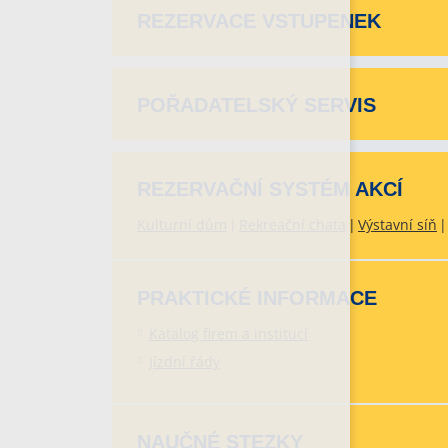
REZERVACE VSTUPENEK
POŘADATELSKÝ SERVIS
REZERVAČNÍ SYSTÉM AKCÍ
Kulturní dům
Rekreační chata
Výstavní síň
PRAKTICKÉ INFORMACE
Katalog firem a institucí
Jízdní řády
NAUČNÉ STEZKY