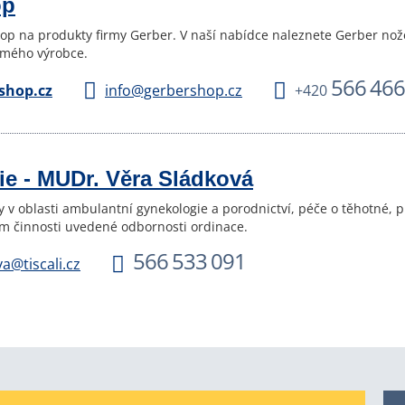
op
op na produkty firmy Gerber. V naší nabídce naleznete Gerber nože 
ámého výrobce.
566 466
shop.cz
info@gerbershop.cz
+420
e - MUDr. Věra Sládková
 v oblasti ambulantní gynekologie a porodnictví, péče o těhotné, pr
m činnosti uvedené odbornosti ordinace.
566 533 091
a@tiscali.cz