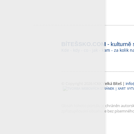
BÍTEŠSKO.COM
- kulturně
Kde - kdy - co - jak - kam - za kolik 
© Copyright 2026 ICKK Velká Bíteš |
info
VYT
Obsah tohoto portálu je chráněn autorský
zpřístupňování obsahu je bez písemnéh