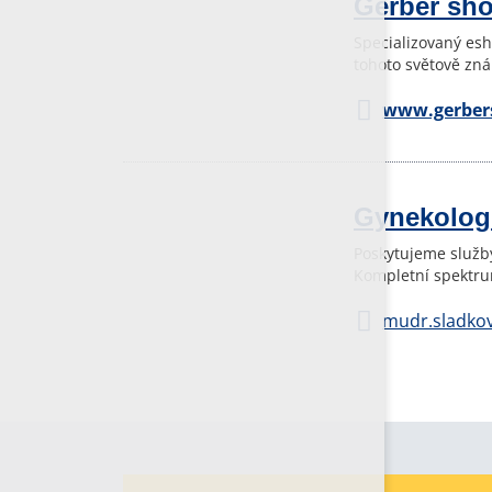
Gerber sh
Specializovaný esh
tohoto světově zn
www.gerber
Gynekologi
Poskytujeme služby
Kompletní spektru
mudr.sladkov