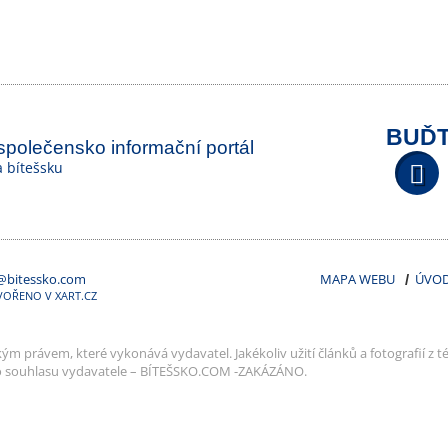
BUĎT
 společensko informační portál
na bítešsku
@bitessko.com
MAPA WEBU
ÚVO
VOŘENO V XART.CZ
m právem, které vykonává vydavatel. Jakékoliv užití článků a fotografií z té
o souhlasu vydavatele – BÍTEŠSKO.COM -ZAKÁZÁNO.