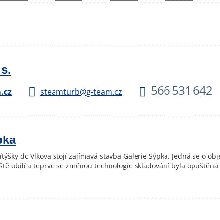
s.
566 531 642
.cz
steamturb@g-team.cz
pka
ítýšky do Vlkova stojí zajímavá stavba Galerie Sýpka. Jedná se o obj
diště obilí a teprve se změnou technologie skladování byla opuštěna