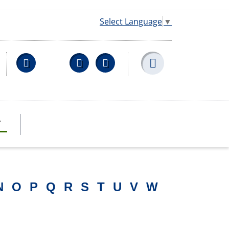
Select Language
▼
Facebook
YouTube
Wikipedia
T
N
O
P
Q
R
S
T
U
V
W