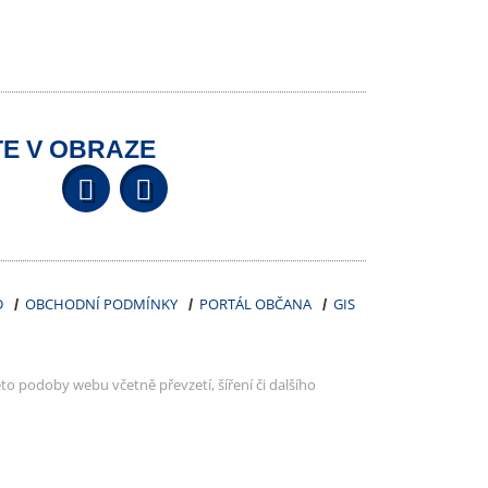
E V OBRAZE
Facebook
YouTube
Wikipedia
D
OBCHODNÍ PODMÍNKY
PORTÁL OBČANA
GIS
to podoby webu včetně převzetí, šíření či dalšího