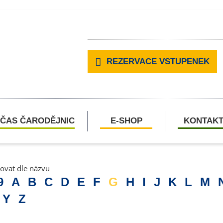
REZERVACE VSTUPENEK
ČAS ČARODĚJNIC
E-SHOP
KONTAK
rovat dle názvu
9
A
B
C
D
E
F
G
H
I
J
K
L
M
Y
Z