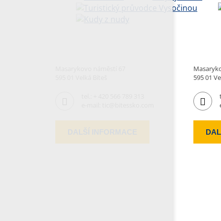
Masarykovo náměstí 67
Masaryko
595 01 Velká Bíteš
595 01 Ve
tel.:
+ 420 566 789 313
e-mail:
tic@bitessko.com
DALŠÍ INFORMACE
DAL