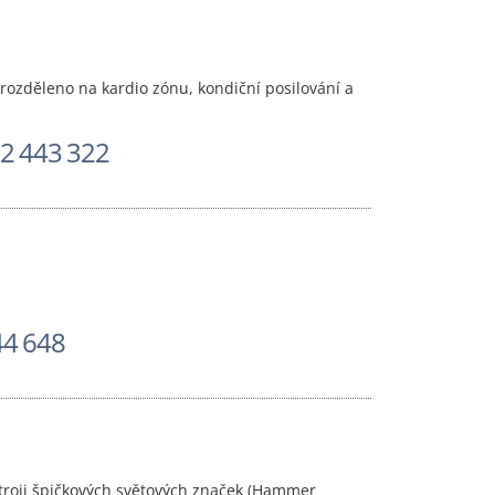
 rozděleno na kardio zónu, kondiční posilování a
2 443 322
44 648
troji špičkových světových značek (Hammer