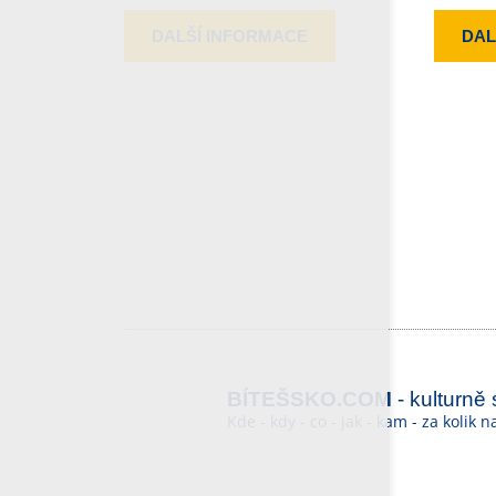
DALŠÍ INFORMACE
DAL
BÍTEŠSKO.COM
- kulturně
Kde - kdy - co - jak - kam - za kolik 