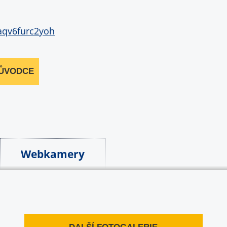
RŮVODCE
Webkamery