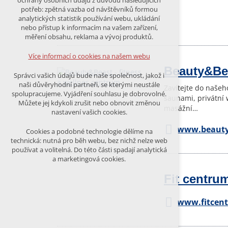
ochrany osobních údajů z důvodu následujících
nutná pro provozování webu
potřeb: zpětná vazba od návštěvníků formou
udržení kontextu stránek (session):
analytických statistik používání webu, ukládání
případná přihlášení, volby jazyka, apod.
nebo přístup k informacím na vašem zařízení,
měření obsahu, reklama a vývoj produktů.
Volitelná cookies
analytická pro anonymizované
Více informací o cookies na našem webu
vyhodnocení návštěvnosti
Beauty&Bea
marketingová cookies (Google)
Správci vašich údajů bude naše společnost, jakož i
naši důvěryhodní partneři, se kterými neustále
Zavítejte do našeh
Více informací o cookies na našem webu
spolupracujeme. Vyjádření souhlasu je dobrovolné.
saunami, privátní 
Můžete jej kdykoli zrušit nebo obnovit změnou
masážní…
nastavení vašich cookies.
PŘIJMOUT VŠECHNY COOKIES
www.beauty
Cookies a podobné technologie dělíme na
technická: nutná pro běh webu, bez nichž nelze web
používat a volitelná. Do této části spadají analytická
ODMÍTNOUT VŠE
a marketingová cookies.
Fit centru
www.fitcen