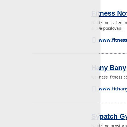
Fitness No
Nabízíme cvičení n
silové posilování.
www.fitness
Hany Bany
wellness, fitness 
www.fithan
Sypatch G
Nabízíme prostorn