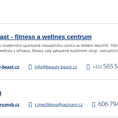
st - fitness a wellnes centrum
o moderního sportovně-relaxačního centra ve Velkém Meziříčí. Těši
wellnes s vířivkou, fitness sály vybavené kvalitními stroji, netrad
565 5
-beast.cz
info@beauty-beast.cz
+420
m
606 79
trumvb.cz
t.mejzlikova@seznam.cz