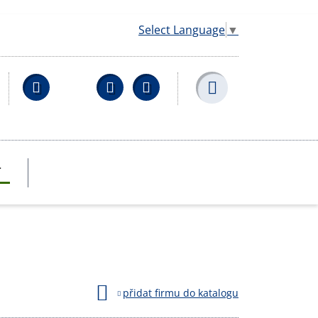
Select Language
▼
Facebook
YouTube
Wikipedia
T
přidat firmu do katalogu