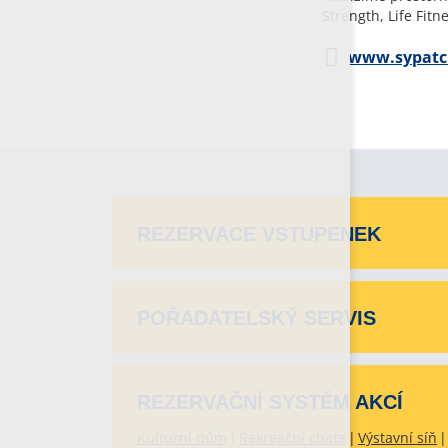
Strength, Life Fitn
www.sypatc
REZERVACE VSTUPENEK
POŘADATELSKÝ SERVIS
REZERVAČNÍ SYSTÉM AKCÍ
Kulturní dům
Rekreační chata
Výstavní síň