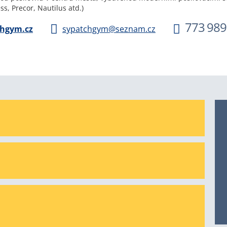
ess, Precor, Nautilus atd.)
773 989
hgym.cz
sypatchgym@seznam.cz