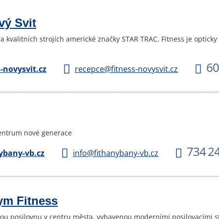
vý Svit
a kvalitních strojích americké značky STAR TRAC. Fitness je opticky
60
-novysvit.cz
recepce@fitness-novysvit.cz
centrum nové generace
734 2
ybany-vb.cz
info@fithanybany-vb.cz
ym Fitness
ou posilovnu v centru města, vybavenou moderními posilovacími s