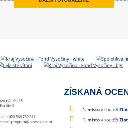
DALŠÍ FOTOGALERIE
ZÍSKANÁ OCEN
vo náměstí 5
lká Bíteš
1. místo
v soutěži
Zla
tel.:
+ 420 566 789 311
1. místo
v soutěži
Zla
e-mail:
program@bitessko.com