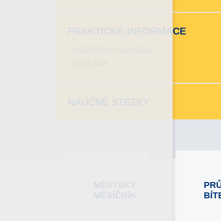
PRAKTICKÉ INFORMACE
Katalog firem a institucí
Jízdní řády
NAUČNÉ STEZKY
MĚSTSKÝ
PR
MĚSÍČNÍK
BÍT