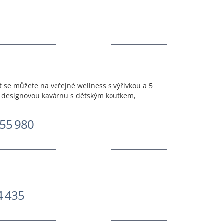
t se můžete na veřejné wellness s výřivkou a 5
iční designovou kavárnu s dětským koutkem,
55 980
4 435