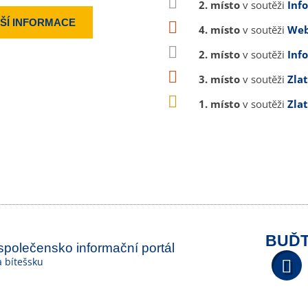
2. místo
v soutěži
Inf
ŠÍ INFORMACE
4. místo
v soutěži
Web
2. místo
v soutěži
Inf
3. místo
v soutěži
Zla
1. místo
v soutěži
Zla
BUĎT
 společensko informační portál
na bítešsku