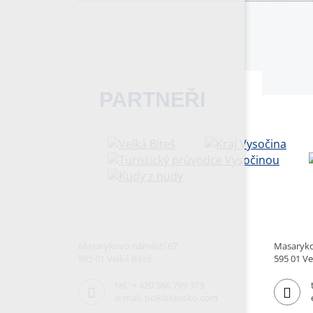
PARTNEŘI
Masarykovo náměstí 67
Masaryko
595 01 Velká Bíteš
595 01 Ve
tel.:
+ 420 566 789 313
e-mail:
tic@bitessko.com