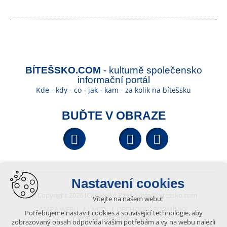
BÍTEŠSKO.COM
- kulturně společensko
informační portál
Kde - kdy - co - jak - kam - za kolik na bítešsku
BUĎTE V OBRAZE
Facebook
YouTube
Wikipedi
Nastavení cookies
© Copyright 2026 ICKK Velká Bíteš |
info@bitessko.com
Vítejte na našem webu!
MAPA WEBU
ÚVOD
OBCHODNÍ PODMÍNKY
Potřebujeme nastavit cookies a související technologie, aby
PORTÁL OBČANA
GIS
zobrazovaný obsah odpovídal vašim potřebám a vy na webu nalezli