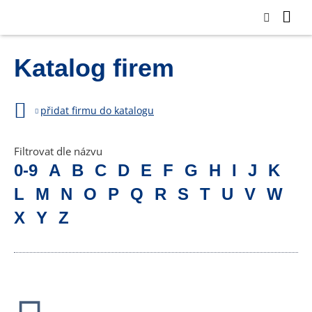
Katalog firem
přidat firmu do katalogu
Filtrovat dle názvu
0-9
A
B
C
D
E
F
G
H
I
J
K
L
M
N
O
P
Q
R
S
T
U
V
W
X
Y
Z