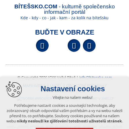
BÍTEŠSKO.COM
- kulturně společensko
informační portál
Kde - kdy - co - jak - kam - za kolik na bítešsku
BUĎTE V OBRAZE
Facebook
YouTube
Wikipedi
© Copyright 2026 ICKK Velká Bíteš |
info@bitessko.com
MAPA WEBU
ÚVOD
OBCHODNÍ PODMÍNKY
Nastavení cookies
PORTÁL OBČANA
GIS
Vítejte na našem webu!
VYTVOŘENO V XART.CZ
Potřebujeme nastavit cookies a související technologie, aby
zobrazovaný obsah odpovídal vašim potřebám a vy na webu nalezli
přesně to, co potřebujete. Soubory cookies používané na našem
Obsah tohoto portálu je chráněn autorským právem, které
webu
nikdy neslouží ke zjišťování totožnosti uživatelů stránek
.
vykonává vydavatel. Jakékoliv užití článků a fotografií z této podoby
webu včetně převzetí, šíření či dalšího zpřístupňování obsahu je bez