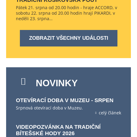
TRADIČNÍ KOŠÍKOVSKÁ POUŤ
Pátek 21. srpna od 20.00 hodin - hraje ACCORD, v
sobotu 22. srpna od 20.00 hodin hrají PIKARDI, v
neděli 23. srpna…
ZOBRAZIT VŠECHNY UDÁLOSTI
NOVINKY
OTEVÍRACÍ DOBA V MUZEU - SRPEN
Srpnová otevírací doba v Muzeu.
celý článek
VIDEOPOZVÁNKA NA TRADIČNÍ
BÍTEŠSKÉ HODY 2026