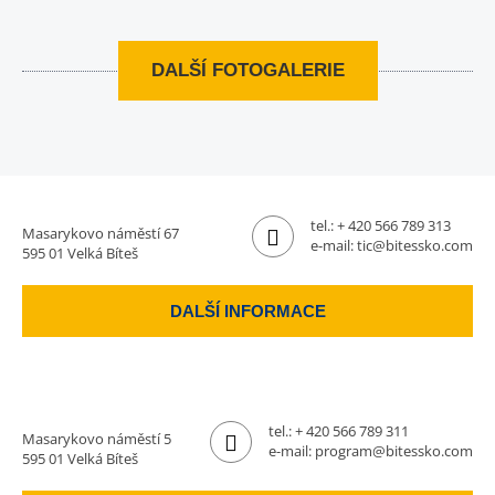
DALŠÍ FOTOGALERIE
tel.:
+ 420 566 789 313
Masarykovo náměstí 67
e-mail:
tic@bitessko.com
595 01 Velká Bíteš
DALŠÍ INFORMACE
tel.:
+ 420 566 789 311
Masarykovo náměstí 5
e-mail:
program@bitessko.com
595 01 Velká Bíteš