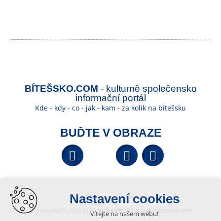
BÍTEŠSKO.COM
- kulturně společensko
informační portál
Kde - kdy - co - jak - kam - za kolik na bítešsku
BUĎTE V OBRAZE
Facebook
YouTube
Wikipedi
Nastavení cookies
© Copyright 2026 ICKK Velká Bíteš |
info@bitessko.com
Vítejte na našem webu!