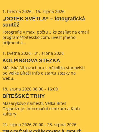
1. března 2026 - 15. srpna 2026
„DOTEK SVĚTLA“ – fotografická
soutěž
Fotografie v max. počtu 3 ks zasílat na email
program@bitessko.com, uvést jméno,
příjmení a…
1. května 2026 - 31. srpna 2026
KOLPINGOVA STEZKA
Městská šifrovací hra s několika stanovišti
po Velké Bíteši Info o startu stezky na
webu…
18. srpna 2026 08:00 - 16:00
BÍTEŠSKÉ TRHY
Masarykovo náměstí, Velká Bíteš
Organizuje: Informační centrum a Klub
kultury
21. srpna 2026 20:00 - 23. srpna 2026
TRADIČNÍ KOŠÍKOVSKÁ POUŤ