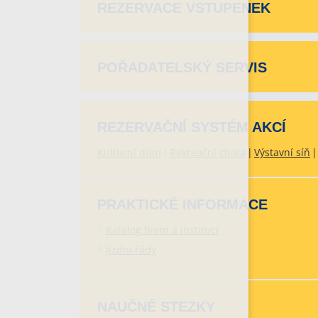
REZERVACE VSTUPENEK
POŘADATELSKÝ SERVIS
REZERVAČNÍ SYSTÉM AKCÍ
Kulturní dům
Rekreační chata
Výstavní síň
PRAKTICKÉ INFORMACE
Katalog firem a institucí
Jízdní řády
NAUČNÉ STEZKY