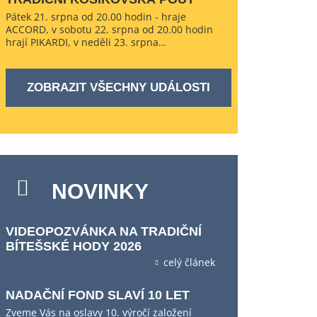
Pátek 21. srpna od 20.00 hodin - hraje
ACCORD, v sobotu 22. srpna od 20.00 hodin
hrají PIKARDI, v neděli 23. srpna…
ZOBRAZIT VŠECHNY UDÁLOSTI
NOVINKY
VIDEOPOZVÁNKA NA TRADIČNÍ
BÍTEŠSKÉ HODY 2026
celý článek
NADAČNÍ FOND SLAVÍ 10 LET
Zveme Vás na oslavy 10. výročí založení