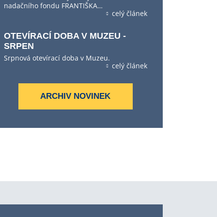
nadačního fondu FRANTIŠKA…
celý článek
OTEVÍRACÍ DOBA V MUZEU -
SRPEN
Srpnová otevírací doba v Muzeu.
celý článek
ARCHIV NOVINEK