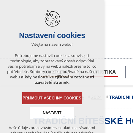
Nastavení cookies
Vítejte na našem webu!
Potřebujeme nastavit cookies a související
technologie, aby zobrazovaný obsah odpovídal
vašim potřebám a vy na webu nalezli přesně to, co
potřebujete. Soubory cookies používané na našem
KULTURA
TURISTIKA
webu
nikdy neslouží ke zjišťování totožnosti
uživatelů stránek
.
Bítešsko
Fotogalerie
2024
TRADIČNÍ 
PŘIJMOUT VŠECHNY COOKIES
NASTAVIT
TRADIČNÍ BÍTEŠSKÉ 
Vaše údaje zpracováváme v souladu se zásadami
Technická cookies