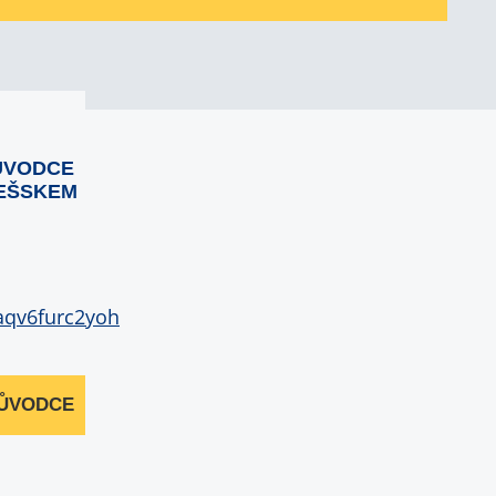
ŮVODCE
EŠSKEM
RŮVODCE