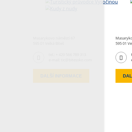
Masarykovo náměstí 67
Masaryko
595 01 Velká Bíteš
595 01 Ve
tel.:
+ 420 566 789 313
e-mail:
tic@bitessko.com
DALŠÍ INFORMACE
DAL