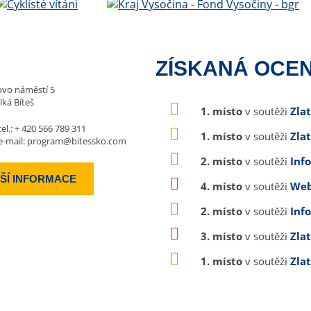
ZÍSKANÁ OCEN
vo náměstí 5
lká Bíteš
1. místo
v soutěži
Zla
tel.:
+ 420 566 789 311
1. místo
v soutěži
Zla
e-mail:
program@bitessko.com
2. místo
v soutěži
Inf
ŠÍ INFORMACE
4. místo
v soutěži
Web
2. místo
v soutěži
Inf
3. místo
v soutěži
Zla
1. místo
v soutěži
Zla