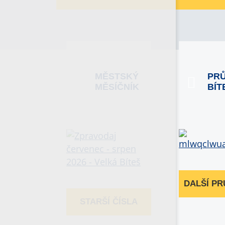
MĚSTSKÝ
PR
MĚSÍČNÍK
BÍT
DALŠÍ P
STARŠÍ ČÍSLA