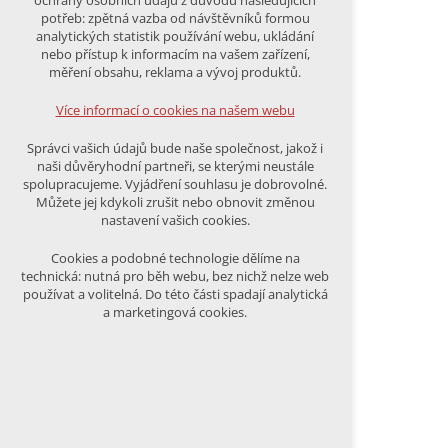
ochrany osobních údajů z důvodu následujících
nutná pro provozování webu
potřeb: zpětná vazba od návštěvníků formou
udržení kontextu stránek (session):
analytických statistik používání webu, ukládání
případná přihlášení, volby jazyka, apod.
nebo přístup k informacím na vašem zařízení,
měření obsahu, reklama a vývoj produktů.
Volitelná cookies
analytická pro anonymizované
Více informací o cookies na našem webu
vyhodnocení návštěvnosti
marketingová cookies (Google)
Správci vašich údajů bude naše společnost, jakož i
naši důvěryhodní partneři, se kterými neustále
Více informací o cookies na našem webu
spolupracujeme. Vyjádření souhlasu je dobrovolné.
Můžete jej kdykoli zrušit nebo obnovit změnou
nastavení vašich cookies.
PŘIJMOUT VŠECHNY COOKIES
Cookies a podobné technologie dělíme na
technická: nutná pro běh webu, bez nichž nelze web
používat a volitelná. Do této části spadají analytická
ODMÍTNOUT VŠE
a marketingová cookies.