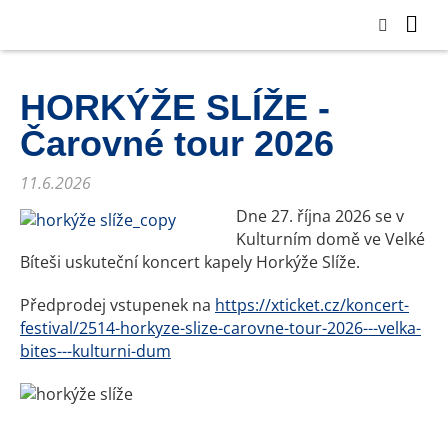
HORKÝŽE SLÍŽE -
Čarovné tour 2026
11.6.2026
Dne 27. října 2026 se v
Kulturním domě ve Velké
Bíteši uskuteční koncert kapely Horkýže Slíže.
Předprodej vstupenek na
https://xticket.cz/koncert-
festival/2514-horkyze-slize-carovne-tour-2026---velka-
bites---kulturni-dum