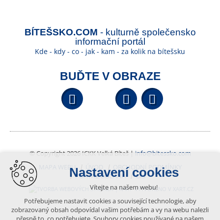
BÍTEŠSKO.COM
- kulturně společensko
informační portál
Kde - kdy - co - jak - kam - za kolik na bítešsku
BUĎTE V OBRAZE
Facebook
YouTube
Wikipedi
© Copyright 2026 ICKK Velká Bíteš |
info@bitessko.com
MAPA WEBU
ÚVOD
OBCHODNÍ PODMÍNKY
Nastavení cookies
PORTÁL OBČANA
GIS
Vítejte na našem webu!
VYTVOŘENO V XART.CZ
Potřebujeme nastavit cookies a související technologie, aby
zobrazovaný obsah odpovídal vašim potřebám a vy na webu nalezli
přesně to, co potřebujete. Soubory cookies používané na našem
Obsah tohoto portálu je chráněn autorským právem, které