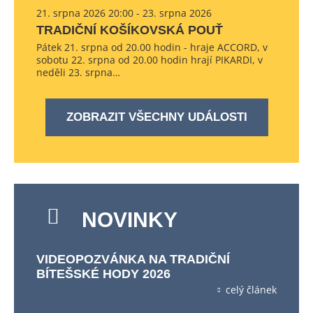
21. srpna 2026 20:00 - 23. srpna 2026
TRADIČNÍ KOŠÍKOVSKÁ POUŤ
Pátek 21. srpna od 20.00 hodin - hraje ACCORD, v
sobotu 22. srpna od 20.00 hodin hrají PIKARDI, v
neděli 23. srpna…
ZOBRAZIT VŠECHNY UDÁLOSTI
NOVINKY
VIDEOPOZVÁNKA NA TRADIČNÍ
BÍTEŠSKÉ HODY 2026
celý článek