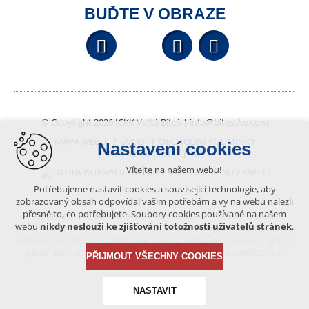
BUĎTE V OBRAZE
Facebook
YouTube
Wikipedi
© Copyright 2026 ICKK Velká Bíteš |
info@bitessko.com
MAPA WEBU
ÚVOD
OBCHODNÍ PODMÍNKY
Nastavení cookies
PORTÁL OBČANA
GIS
Vítejte na našem webu!
VYTVOŘENO V XART.CZ
Potřebujeme nastavit cookies a související technologie, aby
zobrazovaný obsah odpovídal vašim potřebám a vy na webu nalezli
přesně to, co potřebujete. Soubory cookies používané na našem
Obsah tohoto portálu je chráněn autorským právem, které
webu
nikdy neslouží ke zjišťování totožnosti uživatelů stránek
.
vykonává vydavatel. Jakékoliv užití článků a fotografií z této podoby
webu včetně převzetí, šíření či dalšího zpřístupňování obsahu je bez
písemného souhlasu vydavatele – BÍTEŠSKO.COM -ZAKÁZÁNO.
PŘIJMOUT VŠECHNY COOKIES
NASTAVIT