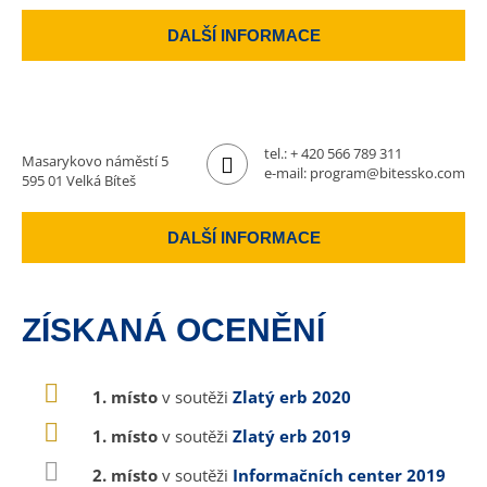
DALŠÍ INFORMACE
tel.:
+ 420 566 789 311
Masarykovo náměstí 5
e-mail:
program@bitessko.com
595 01 Velká Bíteš
DALŠÍ INFORMACE
ZÍSKANÁ OCENĚNÍ
1. místo
v soutěži
Zlatý erb 2020
1. místo
v soutěži
Zlatý erb 2019
2. místo
v soutěži
Informačních center 2019