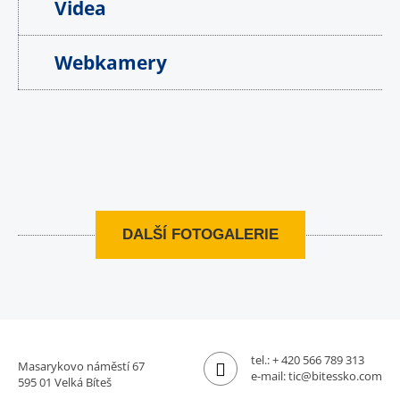
Videa
Webkamery
DALŠÍ FOTOGALERIE
tel.:
+ 420 566 789 313
Masarykovo náměstí 67
e-mail:
tic@bitessko.com
595 01 Velká Bíteš