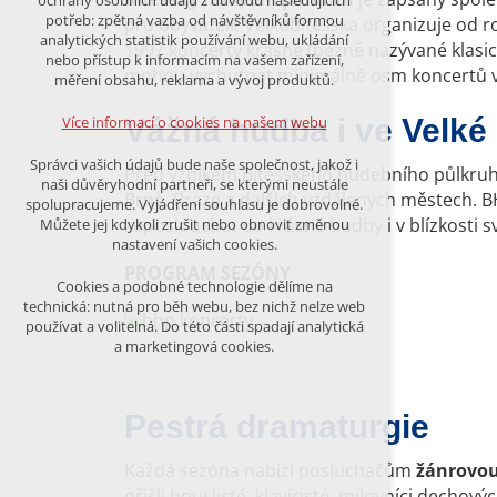
ochrany osobních údajů z důvodu následujících
nutná pro provozování webu
potřeb: zpětná vazba od návštěvníků formou
pro obyvatele Velkobítešska organizuje od r
udržení kontextu stránek (session):
analytických statistik používání webu, ukládání
1997 koncerty krásné (běžně nazývané klasic
případná přihlášení, volby jazyka, apod.
nebo přístup k informacím na vašem zařízení,
mohou vychutnat minimálně osm koncertů vy
měření obsahu, reklama a vývoj produktů.
Volitelná cookies
analytická pro anonymizované
Vážná hudba i ve Velké 
Více informací o cookies na našem webu
vyhodnocení návštěvnosti
marketingová cookies (Google)
Správci vašich údajů bude naše společnost, jakož i
Před vznikem Bítešského hudebního půlkruhu 
naši důvěryhodní partneři, se kterými neustále
Více informací o cookies na našem webu
Brně, Praze a dalších vzdálených městech.
spolupracujeme. Vyjádření souhlasu je dobrovolné.
zaposlouchat do krásné hudby i v blízkosti
Můžete jej kdykoli zrušit nebo obnovit změnou
nastavení vašich cookies.
PROGRAM SEZÓNY
PŘIJMOUT VŠECHNY COOKIES
Cookies a podobné technologie dělíme na
technická: nutná pro běh webu, bez nichž nelze web
používat a volitelná. Do této části spadají analytická
ODMÍTNOUT VŠE
a marketingová cookies.
Pestrá dramaturgie
Každá sezóna nabízí posluchačům
žánrovou 
přišli houslisté, klavíristé, milovníci dechov