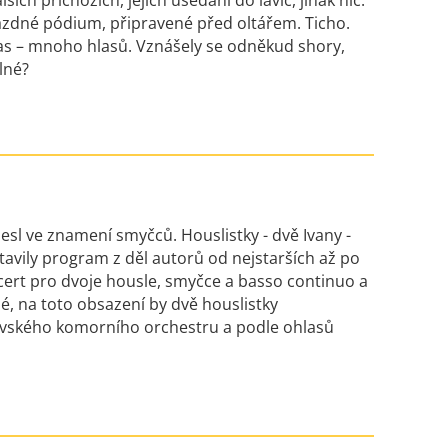
ších příchozích, jejich usedání do lavic, jinak nic.
ázdné pódium, připravené před oltářem. Ticho.
las – mnoho hlasů. Vznášely se odněkud shory,
lné?
sl ve znamení smyčců. Houslistky - dvě Ivany -
stavily program z děl autorů od nejstarších až po
cert pro dvoje housle, smyčce a basso continuo a
jmé, na toto obsazení by dvě houslistky
novského komorního orchestru a podle ohlasů