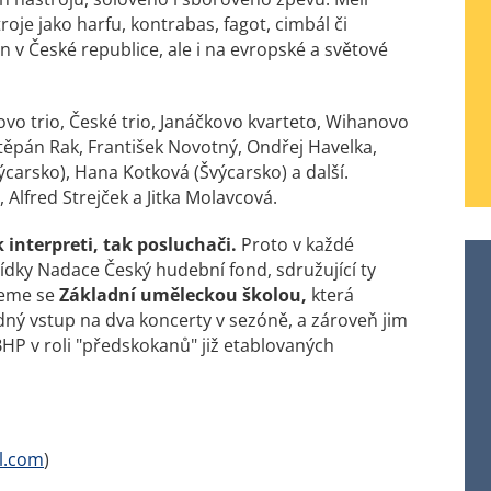
troje jako harfu, kontrabas, fagot, cimbál či
n v České republice, ale i na evropské a světové
ovo trio, České trio, Janáčkovo kvarteto, Wihanovo
Štěpán Rak, František Novotný, Ondřej Havelka,
výcarsko), Hana Kotková (Švýcarsko) a další.
 Alfred Strejček a Jitka Molavcová.
k interpreti, tak posluchači.
Proto v každé
ídky Nadace Český hudební fond, sdružující ty
jeme se
Základní uměleckou školou,
která
ý vstup na dva koncerty v sezóně, a zároveň jim
HP v roli "předskokanů" již etablovaných
l.com
)