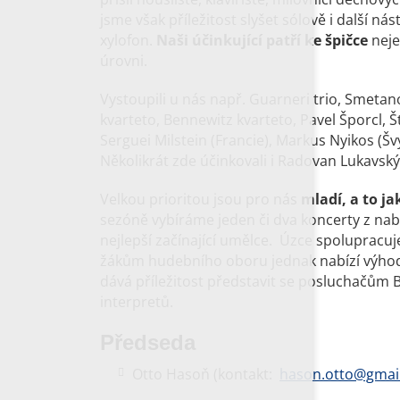
jsme však příležitost slyšet sólově i další nás
xylofon.
Naši účinkující patří ke špičce
neje
úrovni.
Vystoupili u nás např. Guarneri trio, Smetan
kvarteto, Bennewitz kvarteto, Pavel Šporcl, 
Serguei Milstein (Francie), Markus Nyikos (Š
Několikrát zde účinkovali i Radovan Lukavský,
Velkou prioritou jsou pro nás
mladí, a to ja
sezóně vybíráme jeden či dva koncerty z nab
nejlepší začínající umělce. Úzce spolupracu
žákům hudebního oboru jednak nabízí výhodn
dává příležitost představit se posluchačům B
interpretů.
Předseda
Otto Hasoň (kontakt:
hason.otto@gmai