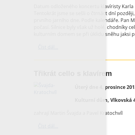
Datum odloženého koncertu klavíristy Karla K
Tentokrát jsme se sešli o čtrnáct dní později, 
prvního jarního dne. Podle kalendáře. Pan Ma
počasí. Silnice byly však už holé, chodníky 
kulturním domem se při úklidu sněhu jaksi
Číst dál...
Třikrát cello s klavírem
Úterý dne 4. prosince 201
Kulturní dům, Vlkovská 4
zahrají Martin Švajda a Pavel Kratochvíl
Číst dál...