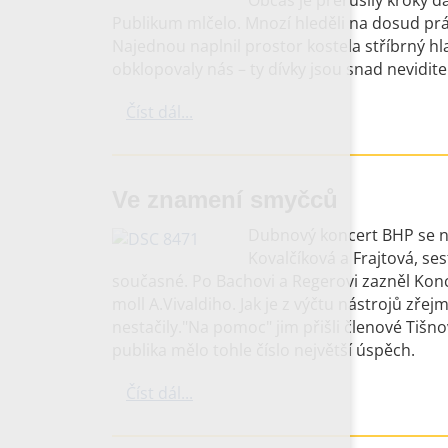
Občas je přerušily kroky dal
Publikum mlčelo. Mnozí hleděli na dosud pr
Najednou naplnil prostor kostela stříbrný h
obklopovaly nás – ty dívky jsou snad nevidite
Číst dál...
Ve znamení smyčců
Dubnový koncert BHP se ne
Kovalčíková a Frajtová, se
současné. Po Bachovi a Regerovi zazněl Kon
moll A.Vivaldiho. Jak je z výčtu nástrojů zře
nestačily."Na pomoc" jim přišli členové Tiš
publika mělo tohle číslo největší úspěch.
Číst dál...