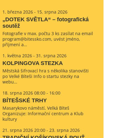
1. března 2026 - 15. srpna 2026
„DOTEK SVĚTLA“ – fotografická
soutěž
Fotografie v max. počtu 3 ks zasílat na email
program@bitessko.com, uvést jméno,
příjmení a…
1. května 2026 - 31. srpna 2026
KOLPINGOVA STEZKA
Městská šifrovací hra s několika stanovišti
po Velké Bíteši Info o startu stezky na
webu…
18. srpna 2026 08:00 - 16:00
BÍTEŠSKÉ TRHY
Masarykovo náměstí, Velká Bíteš
Organizuje: Informační centrum a Klub
kultury
21. srpna 2026 20:00 - 23. srpna 2026
TRADIČNÍ KOŠÍKOVSKÁ POUŤ