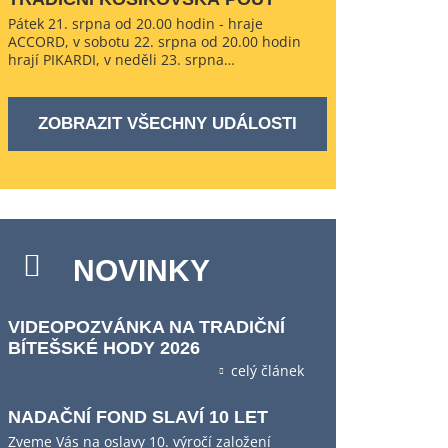
Pátek 21. srpna od 20.00 hodin - hraje
ACCORD, v sobotu 22. srpna od 20.00 hodin
hrají PIKARDI, v neděli 23. srpna…
ZOBRAZIT VŠECHNY UDÁLOSTI
NOVINKY
VIDEOPOZVÁNKA NA TRADIČNÍ
BÍTEŠSKÉ HODY 2026
celý článek
NADAČNÍ FOND SLAVÍ 10 LET
Zveme Vás na oslavy 10. výročí založení