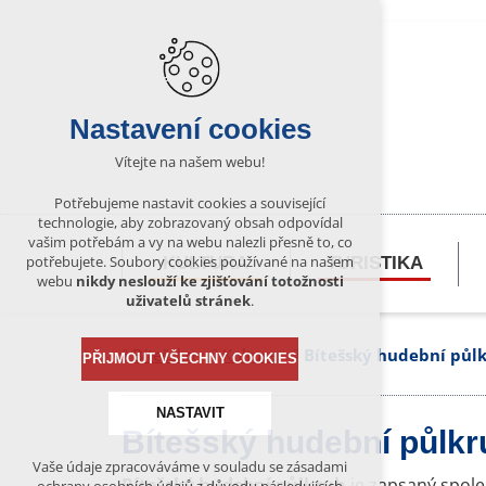
Nastavení cookies
Vítejte na našem webu!
Potřebujeme nastavit cookies a související
technologie, aby zobrazovaný obsah odpovídal
vašim potřebám a vy na webu nalezli přesně to, co
potřebujete. Soubory cookies používané na našem
KULTURA
TURISTIKA
webu
nikdy neslouží ke zjišťování totožnosti
uživatelů stránek
.
Bítešsko
Kultura
Bítešský hudební půl
PŘIJMOUT VŠECHNY COOKIES
NASTAVIT
Bítešský hudební půlkr
Vaše údaje zpracováváme v souladu se zásadami
Technická cookies
Bítešský hudební půlkruh
je zapsaný spolek