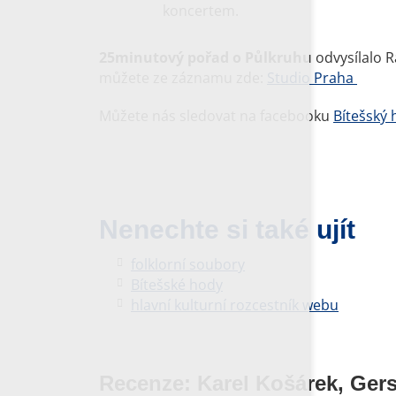
koncertem.
25minutový pořad o Půlkruhu
odvysílalo R
můžete ze záznamu zde:
Studio Praha
Můžete nás sledovat na facebooku
Bítešský
Nenechte si také ujít
folklorní soubory
Bítešské hody
hlavní kulturní rozcestník webu
Recenze: Karel Košárek, Ger