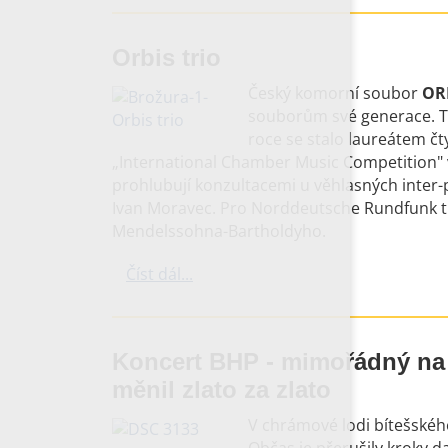
Orbis trio
Český komorní soubor
OR
souborům své generace. Tr
roce se stalo laureátem čt
„International Chamber Music Competition"
prohlubují konzultacemi u věhlasných inter-pr
Ivan Moravec. Pro Norddeutsche Rundfunk tri
Mendelssohna-Bartholdyho.
Číst dál...
Koncert BHP - mimořádný na
měnil zlato za zlato
V chrámové lodi bítešskéh