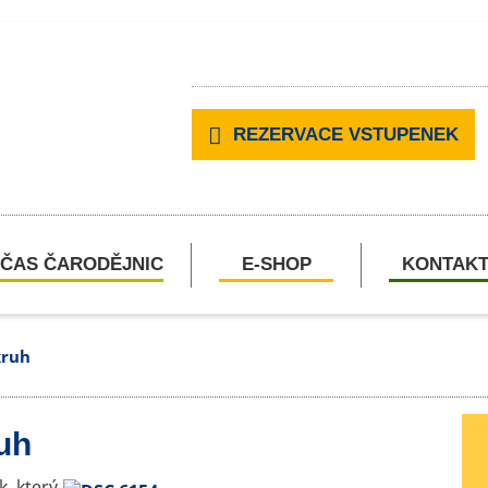
REZERVACE VSTUPENEK
ČAS ČARODĚJNIC
E-SHOP
KONTAK
kruh
uh
, který