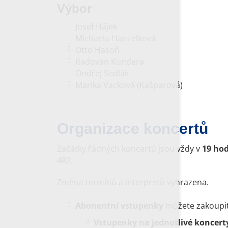
Výbor
Josef Hájek
Michaela Hanzelková
Otto Hasoň
Radovan Kundera
Ondřej Sedlák
Marika Vacková (Kašparová)
Organizace koncertů
Začátky řádných koncertů jsou vždy v
19 hod
482.
Změna termínů a interpretů vyhrazena.
Abonentní vstupenky
můžete zakoupit
Vstupenky na jednotlivé koncert