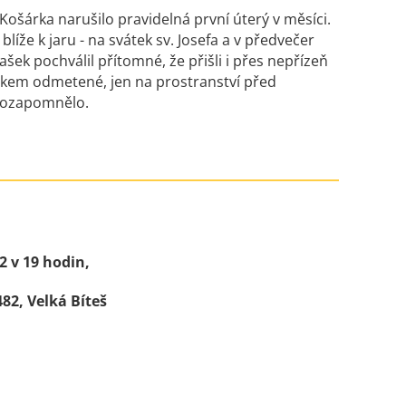
ošárka narušilo pravidelná první úterý v měsíci.
blíže k jaru - na svátek sv. Josefa a v předvečer
šek pochválil přítomné, že přišli i přes nepřízeň
celkem odmetené, jen na prostranství před
 pozapomnělo.
2 v 19 hodin,
82, Velká Bíteš