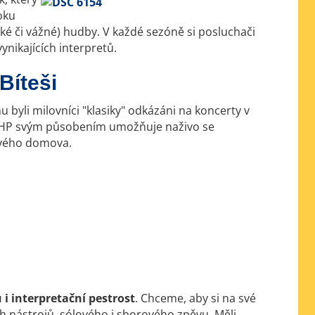
oku
ké či vážné) hudby. V každé sezóně si posluchači
nikajících interpretů.
Bíteši
byli milovníci "klasiky" odkázáni na koncerty v
 BHP svým působením umožňuje naživo se
 svého domova.
i interpretační pestrost
. Chceme, aby si na své
ých nástrojů, sólového i sborového zpěvu. Měli