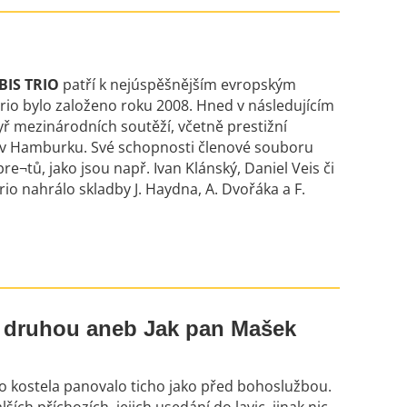
BIS TRIO
patří k nejúspěšnějším evropským
io bylo založeno roku 2008. Hned v následujícím
yř mezinárodních soutěží, včetně prestižní
 v Hamburku. Své schopnosti členové souboru
e¬tů, jako jsou např. Ivan Klánský, Daniel Veis či
o nahrálo skladby J. Haydna, A. Dvořáka a F.
 druhou aneb Jak pan Mašek
o kostela panovalo ticho jako před bohoslužbou.