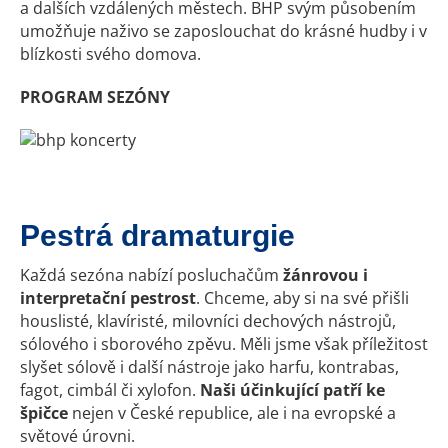
a dalších vzdálených městech. BHP svým působením
umožňuje naživo se zaposlouchat do krásné hudby i v
blízkosti svého domova.
PROGRAM SEZÓNY
Pestrá dramaturgie
Každá sezóna nabízí posluchačům
žánrovou i
interpretační pestrost
. Chceme, aby si na své přišli
houslisté, klavíristé, milovníci dechových nástrojů,
sólového i sborového zpěvu. Měli jsme však příležitost
slyšet sólově i další nástroje jako harfu, kontrabas,
fagot, cimbál či xylofon.
Naši účinkující patří ke
špičce
nejen v České republice, ale i na evropské a
světové úrovni.