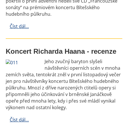
pokřtili o první adventní neděli své CD „Francouzské
sonáty“ na prémiovém koncertu Bítešského
hudebního půlkruhu.
Číst dál...
Koncert Richarda Haana - recenze
Jeho zvučný baryton slyšeli
návštěvníci operních scén v mnoha
zemích světa, tentokrát zněl v první listopadový večer
jen pro návštěvníky koncertu Bítešského hudebného
půlkruhu. Mnozí z dříve narozených ctitelů opery si
připomněli jeho účinkování v brněnské Janáčkově
opeře před mnoha lety, kdy i přes své mládí vynikal
výkonem nad ostatní kolegy.
Číst dál...