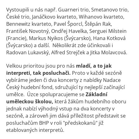
Vystoupili u nás např. Guarneri trio, Smetanovo trio,
České trio, Janáčkovo kvarteto, Wihanovo kvarteto,
Bennewitz kvarteto, Pavel Šporcl, Štěpán Rak,
František Novotný, Ondřej Havelka, Serguei Milstein
(Francie), Markus Nyikos (Švýcarsko), Hana Kotková
(Švýcarsko) a další. Několikrát zde účinkovali i
Radovan Lukavský, Alfred Strejček a Jitka Molavcová.
Velkou prioritou jsou pro nás
mladí, a to jak
interpreti, tak posluchači.
Proto v každé sezóně
vybíráme jeden či dva koncerty z nabídky Nadace
Český hudební fond, sdružující ty nejlepší začínající
umělce. Úzce spolupracujeme se
Základní
uměleckou školou,
která žákům hudebního oboru
jednak nabízí výhodný vstup na dva koncerty v
sezóně, a zároveň jim dává příležitost představit se
posluchačům BHP v roli "předskokanů" již
etablovaných interpretů.