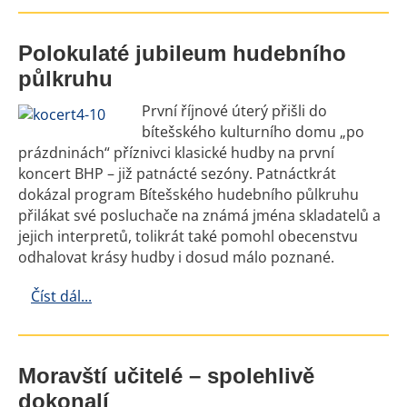
Polokulaté jubileum hudebního
půlkruhu
První říjnové úterý přišli do
bítešského kulturního domu „po
prázdninách“ příznivci klasické hudby na první
koncert BHP – již patnácté sezóny. Patnáctkrát
dokázal program Bítešského hudebního půlkruhu
přilákat své posluchače na známá jména skladatelů a
jejich interpretů, tolikrát také pomohl obecenstvu
odhalovat krásy hudby i dosud málo poznané.
Číst dál...
Moravští učitelé – spolehlivě
dokonalí