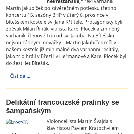
nekřesťanské,"
řekl varhaník
Martin Jakubíček po závěrečném potlesku třetího
koncertu 15. sezóny BHP v úterý 6. prosince v
bítešském kostele sv. Jana Křtitele. Protagonisty byli
zpěvák Milan Řihák, violista Karel Plocek a zmíněný
varhaník, členové Tria od sv. Jakuba. Na Bítešsku
nejsou žádnými nováčky – Martin Jakubíček měl v
našem kostele již minimálně dva varhanní recitály,
jako trio hráli v Březí i v Heřmanově a Karel Plocek byl
do šesti let Bítešák.
Číst dál...
Delikátní francouzské pralinky se
šampaňským
Violoncellista Martin Švajda s
klavíristou Pavlem Kratochvílem