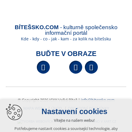
BÍTEŠSKO.COM
- kulturně společensko
informační portál
Kde - kdy - co - jak - kam - za kolik na bítešsku
BUĎTE V OBRAZE
Facebook
YouTube
Wikipedi
© Copyright 2026 ICKK Velká Bíteš |
info@bitessko.com
MAPA WEBU
ÚVOD
OBCHODNÍ PODMÍNKY
Nastavení cookies
PORTÁL OBČANA
GIS
Vítejte na našem webu!
VYTVOŘENO V XART.CZ
Potřebujeme nastavit cookies a související technologie, aby