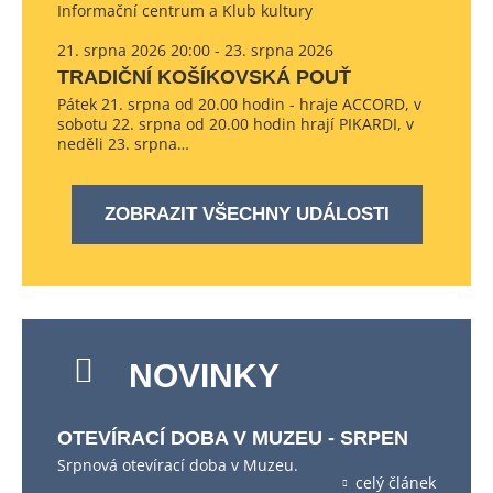
Informační centrum a Klub kultury
21. srpna 2026 20:00 - 23. srpna 2026
TRADIČNÍ KOŠÍKOVSKÁ POUŤ
Pátek 21. srpna od 20.00 hodin - hraje ACCORD, v
sobotu 22. srpna od 20.00 hodin hrají PIKARDI, v
neděli 23. srpna…
ZOBRAZIT VŠECHNY UDÁLOSTI
NOVINKY
OTEVÍRACÍ DOBA V MUZEU - SRPEN
Srpnová otevírací doba v Muzeu.
celý článek