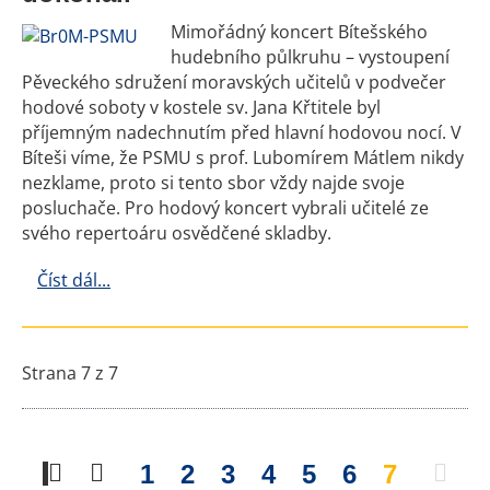
Mimořádný koncert Bítešského
hudebního půlkruhu – vystoupení
Pěveckého sdružení moravských učitelů v podvečer
hodové soboty v kostele sv. Jana Křtitele byl
příjemným nadechnutím před hlavní hodovou nocí. V
Bíteši víme, že PSMU s prof. Lubomírem Mátlem nikdy
nezklame, proto si tento sbor vždy najde svoje
posluchače. Pro hodový koncert vybrali učitelé ze
svého repertoáru osvědčené skladby.
Číst dál...
Strana 7 z 7
1
2
3
4
5
6
7