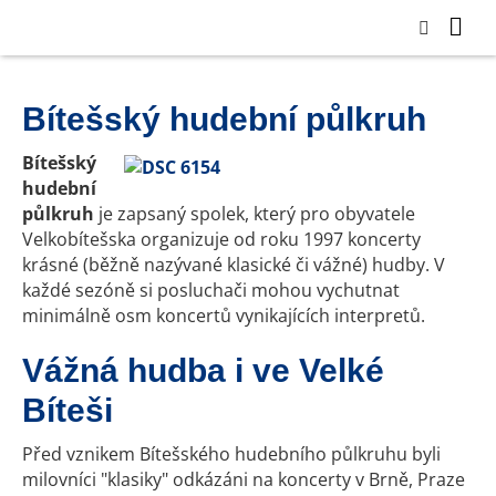
Bítešský hudební půlkruh
Bítešský
hudební
půlkruh
je zapsaný spolek, který pro obyvatele
Velkobítešska organizuje od roku 1997 koncerty
krásné (běžně nazývané klasické či vážné) hudby. V
každé sezóně si posluchači mohou vychutnat
minimálně osm koncertů vynikajících interpretů.
Vážná hudba i ve Velké
Bíteši
Před vznikem Bítešského hudebního půlkruhu byli
milovníci "klasiky" odkázáni na koncerty v Brně, Praze