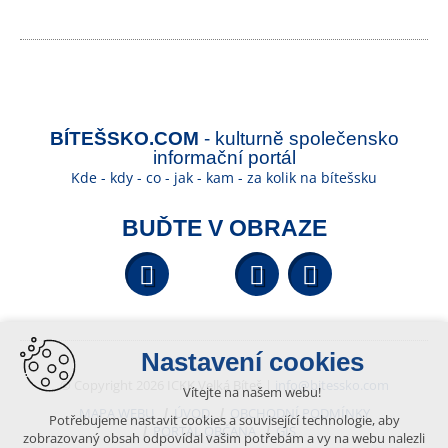
BÍTEŠSKO.COM
- kulturně společensko
informační portál
Kde - kdy - co - jak - kam - za kolik na bítešsku
BUĎTE V OBRAZE
Facebook
YouTube
Wikipedi
Nastavení cookies
© Copyright 2026 ICKK Velká Bíteš |
info@bitessko.com
Vítejte na našem webu!
MAPA WEBU
ÚVOD
OBCHODNÍ PODMÍNKY
Potřebujeme nastavit cookies a související technologie, aby
PORTÁL OBČANA
GIS
zobrazovaný obsah odpovídal vašim potřebám a vy na webu nalezli