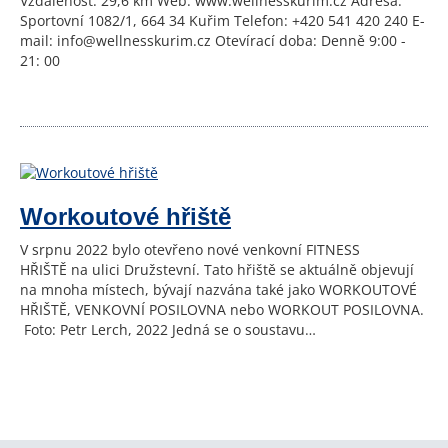
Vzdálenost: 29,6 km Web: www.wellnesskurim.cz Adresa:
Sportovní 1082/1, 664 34 Kuřim Telefon: +420 541 420 240 E-
mail: info@wellnesskurim.cz Otevírací doba: Denně 9:00 -
21: 00
Workoutové hřiště
V srpnu 2022 bylo otevřeno nové venkovní FITNESS
HŘIŠTĚ na ulici Družstevní. Tato hřiště se aktuálně objevují
na mnoha místech, bývají nazvána také jako WORKOUTOVÉ
HŘIŠTĚ, VENKOVNÍ POSILOVNA nebo WORKOUT POSILOVNA.
Foto: Petr Lerch, 2022 Jedná se o soustavu…