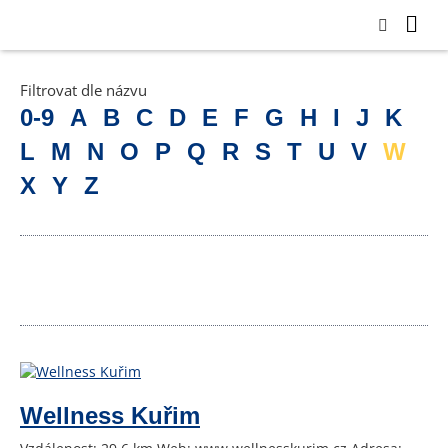
Filtrovat dle názvu
0-9
A
B
C
D
E
F
G
H
I
J
K
L
M
N
O
P
Q
R
S
T
U
V
W
X
Y
Z
Wellness Kuřim