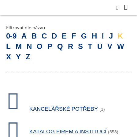
Filtrovat dle názvu
0-9
A
B
C
D
E
F
G
H
I
J
K
L
M
N
O
P
Q
R
S
T
U
V
W
X
Y
Z
KANCELÁŘSKÉ POTŘEBY
(3)
KATALOG FIREM A INSTITUCÍ
(353)