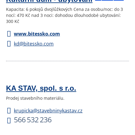
Kapacita: 6 pokojů dvojlůžkových Cena za osobu/noc: do 3
nocí: 470 Kč nad 3 noci: dohodou dlouhodobé ubytování:
300 Kč
www.bitessko.com
kd@bitessko.com
KA STAV, spol. s r.o.
Prodej stavebního materiálu.
krupicka@stavebninykastav.cz
566 532 236