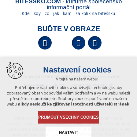
BÍTEŠSKO.COM
- kulturně společensko
informační portál
Kde - kdy - co - jak - kam - za kolik na bítešsku
BUĎTE V OBRAZE
Facebook
YouTube
Wikipedi
Nastavení cookies
© Copyright 2026 ICKK Velká Bíteš |
info@bitessko.com
Vítejte na našem webu!
MAPA WEBU
ÚVOD
OBCHODNÍ PODMÍNKY
Potřebujeme nastavit cookies a související technologie, aby
PORTÁL OBČANA
GIS
zobrazovaný obsah odpovídal vašim potřebám a vy na webu nalezli
přesně to, co potřebujete. Soubory cookies používané na našem
VYTVOŘENO V XART.CZ
webu
nikdy neslouží ke zjišťování totožnosti uživatelů stránek
.
PŘIJMOUT VŠECHNY COOKIES
Obsah tohoto portálu je chráněn autorským právem, které
vykonává vydavatel. Jakékoliv užití článků a fotografií z této podoby
webu včetně převzetí, šíření či dalšího zpřístupňování obsahu je bez
NASTAVIT
písemného souhlasu vydavatele – BÍTEŠSKO.COM -ZAKÁZÁNO.