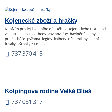
Kojenecké zboží a hračky
Nabízím prodej kvalitního dětského a kojeneckého textilu od
velkosti 56 do 158 - body, zavinovačky, bavlněné pleny,
punčocháče, pyžama, leginy, kalhoty, rifle, mikiny, zimní
fusaky, výrobky z Emitexu.
737 370 415
Kolpingova rodina Velká Bíteš
737 051 317