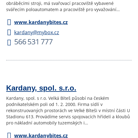
obráběcími stroji, má svařovací pracoviště vybavené
svářecím poloautomatem a pracoviště pro vyvažování…
www.kardanybites.cz
kardany@mybox.cz
566 531 777
Kardany, spol. s.r.o.
Kardany, spol. s r.o. Velká Bíteš působí na českém
podnikatelském poli od 1. 2. 2000. Firma sídlí v
rekonstruovaných prostorách ve Velké Bíteši v místní části U
Stadionu 613. Provádíme servis spojovacích hřídelí a kloubů
pro nákladní automobily tuzemských i…
www.kardanybites.cz