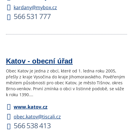
kardany@mybox.cz
566 531 777
Katov - obecní úřad
Obec Katov je jedna z obcí, které od 1. ledna roku 2005,
přešly z kraje Vysočina do kraje Jihomoravského. Pověřeným
městem působnosti pro obec Katov, je město Tišnov, okres
Brno-venkov. První zmínka o obci v listinné podobě, se váže
k roku 1390.…
www.katov.cz
obec.katov@tiscali.cz
566 538 413