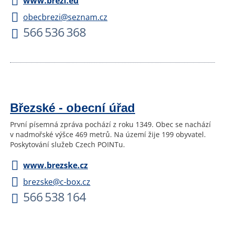
www.brezi.eu
obecbrezi@seznam.cz
566 536 368
Březské - obecní úřad
První písemná zpráva pochází z roku 1349. Obec se nachází
v nadmořské výšce 469 metrů. Na území žije 199 obyvatel.
Poskytování služeb Czech POINTu.
www.brezske.cz
brezske@c-box.cz
566 538 164