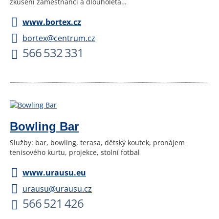
zkušení zaměstnanci a dlouholetá…
www.bortex.cz
bortex@centrum.cz
566 532 331
Bowling Bar
Služby: bar, bowling, terasa, dětský koutek, pronájem
tenisového kurtu, projekce, stolní fotbal
www.urausu.eu
urausu@urausu.cz
566 521 426