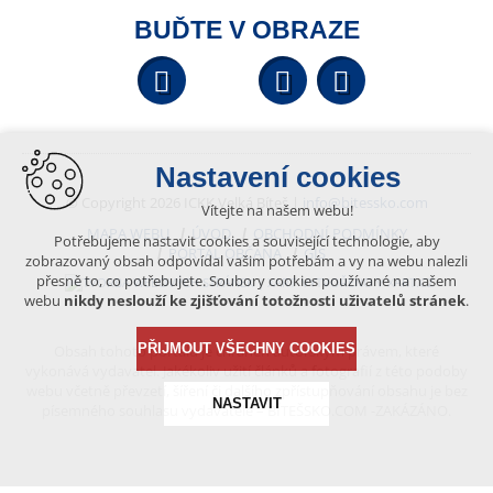
BUĎTE V OBRAZE
Facebook
YouTube
Wikipedi
Nastavení cookies
© Copyright 2026 ICKK Velká Bíteš |
info@bitessko.com
Vítejte na našem webu!
MAPA WEBU
ÚVOD
OBCHODNÍ PODMÍNKY
Potřebujeme nastavit cookies a související technologie, aby
PORTÁL OBČANA
GIS
zobrazovaný obsah odpovídal vašim potřebám a vy na webu nalezli
přesně to, co potřebujete. Soubory cookies používané na našem
VYTVOŘENO V XART.CZ
webu
nikdy neslouží ke zjišťování totožnosti uživatelů stránek
.
PŘIJMOUT VŠECHNY COOKIES
Obsah tohoto portálu je chráněn autorským právem, které
vykonává vydavatel. Jakékoliv užití článků a fotografií z této podoby
webu včetně převzetí, šíření či dalšího zpřístupňování obsahu je bez
NASTAVIT
písemného souhlasu vydavatele – BÍTEŠSKO.COM -ZAKÁZÁNO.
Technická cookies
nutná pro provozování webu