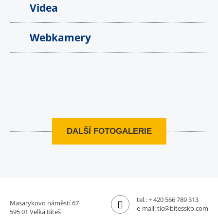
Videa
Webkamery
DALŠÍ FOTOGALERIE
tel.:
+ 420 566 789 313
Masarykovo náměstí 67
e-mail:
tic@bitessko.com
595 01 Velká Bíteš