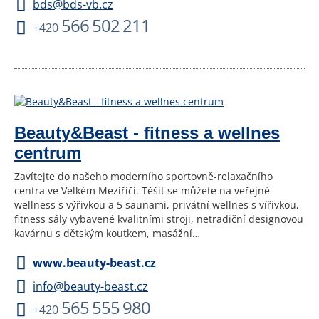
bds@bds-vb.cz
566 502 211
+420
Beauty&Beast - fitness a wellnes
centrum
Zavítejte do našeho moderního sportovně-relaxačního
centra ve Velkém Meziříčí. Těšit se můžete na veřejné
wellness s výřivkou a 5 saunami, privátní wellnes s vířivkou,
fitness sály vybavené kvalitními stroji, netradiční designovou
kavárnu s dětským koutkem, masážní…
www.beauty-beast.cz
info@beauty-beast.cz
565 555 980
+420