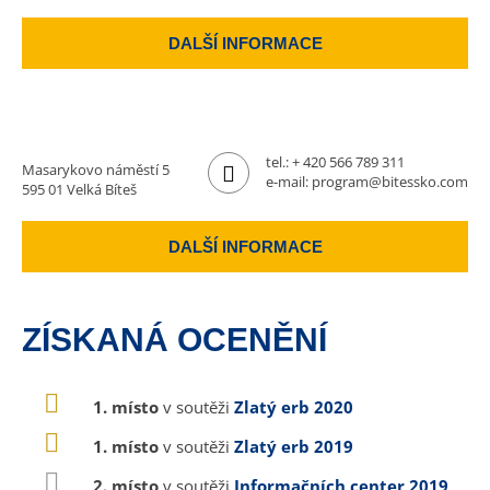
DALŠÍ INFORMACE
tel.:
+ 420 566 789 311
Masarykovo náměstí 5
e-mail:
program@bitessko.com
595 01 Velká Bíteš
DALŠÍ INFORMACE
ZÍSKANÁ OCENĚNÍ
1. místo
v soutěži
Zlatý erb 2020
1. místo
v soutěži
Zlatý erb 2019
2. místo
v soutěži
Informačních center 2019