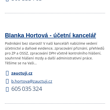
Blanka Hortová - účetní kancelář
Podnikání bez starostí! V naší kanceláři nabízíme vedení
účetnictví a daňové evidence, zpracování přiznání, přehledů
pro ZP a OSSZ, zpracování DPH včetně kontrolního hlášení,
souhrnné hlášení mzdy a další administrativní práce.
Těšíme se na Vaši…
zauctuji.cz
b.hortova@zauctuji.cz
605 035 324