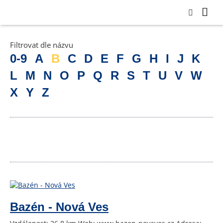
Filtrovat dle názvu
0-9
A
B
C
D
E
F
G
H
I
J
K
L
M
N
O
P
Q
R
S
T
U
V
W
X
Y
Z
Bazén - Nová Ves