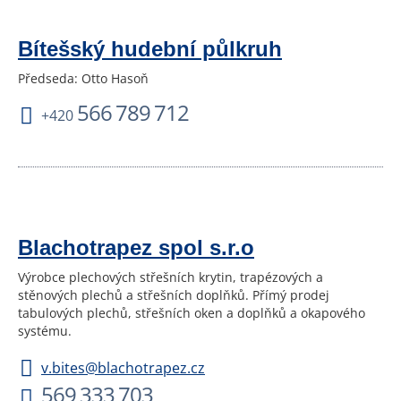
Bítešský hudební půlkruh
Předseda: Otto Hasoň
566 789 712
+420
Blachotrapez spol s.r.o
Výrobce plechových střešních krytin, trapézových a
stěnových plechů a střešních doplňků. Přímý prodej
tabulových plechů, střešních oken a doplňků a okapového
systému.
v.bites@blachotrapez.cz
569 333 703