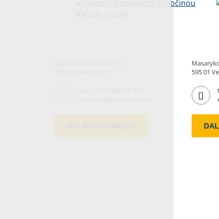
Masarykovo náměstí 67
Masaryko
595 01 Velká Bíteš
595 01 Ve
tel.:
+ 420 566 789 313
e-mail:
tic@bitessko.com
DALŠÍ INFORMACE
DAL