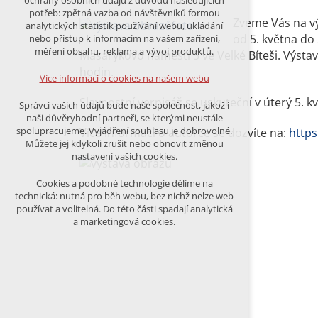
ochrany osobních údajů z důvodu následujících
nutná pro provozování webu
potřeb: zpětná vazba od návštěvníků formou
udržení kontextu stránek (session):
Zveme Vás na vý
analytických statistik používání webu, ukládání
případná přihlášení, volby jazyka, apod.
od 5. května do 
nebo přístup k informacím na vašem zařízení,
měření obsahu, reklama a vývoj produktů.
Masarykovo náměstí 5 ve Velké Bíteši. Výstav
Volitelná cookies
hodin.
analytická pro anonymizované
Více informací o cookies na našem webu
vyhodnocení návštěvnosti
marketingová cookies (Google)
Slavnostní vernisáž se uskuteční v úterý 5. k
Správci vašich údajů bude naše společnost, jakož i
naši důvěryhodní partneři, se kterými neustále
Více informací o cookies na našem webu
spolupracujeme. Vyjádření souhlasu je dobrovolné.
Více informací o autorce se dozvíte na:
https
Můžete jej kdykoli zrušit nebo obnovit změnou
nastavení vašich cookies.
PŘIJMOUT VŠECHNY COOKIES
Cookies a podobné technologie dělíme na
technická: nutná pro běh webu, bez nichž nelze web
používat a volitelná. Do této části spadají analytická
ODMÍTNOUT VŠE
a marketingová cookies.