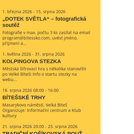
1. března 2026 - 15. srpna 2026
„DOTEK SVĚTLA“ – fotografická
soutěž
Fotografie v max. počtu 3 ks zasílat na email
program@bitessko.com, uvést jméno,
příjmení a…
1. května 2026 - 31. srpna 2026
KOLPINGOVA STEZKA
Městská šifrovací hra s několika stanovišti
po Velké Bíteši Info o startu stezky na
webu…
18. srpna 2026 08:00 - 16:00
BÍTEŠSKÉ TRHY
Masarykovo náměstí, Velká Bíteš
Organizuje: Informační centrum a Klub
kultury
21. srpna 2026 20:00 - 23. srpna 2026
TRADIČNÍ KOŠÍKOVSKÁ POUŤ