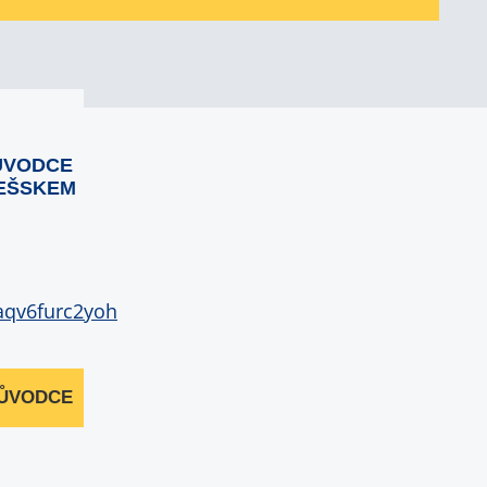
ŮVODCE
EŠSKEM
RŮVODCE