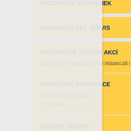
REZERVACE VSTUPENEK
POŘADATELSKÝ SERVIS
REZERVAČNÍ SYSTÉM AKCÍ
Kulturní dům
Rekreační chata
Výstavní síň
PRAKTICKÉ INFORMACE
Katalog firem a institucí
Jízdní řády
NAUČNÉ STEZKY