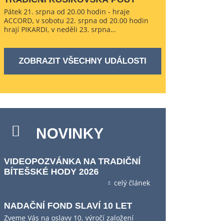
Pátek 21. srpna od 20.00 hodin - hraje
ACCORD, v sobotu 22. srpna od 20.00 hodin
hrají PIKARDI, v neděli 23. srpna…
ZOBRAZIT VŠECHNY UDÁLOSTI
NOVINKY
VIDEOPOZVÁNKA NA TRADIČNÍ
BÍTEŠSKÉ HODY 2026
celý článek
NADAČNÍ FOND SLAVÍ 10 LET
Zveme Vás na oslavy 10. výročí založení