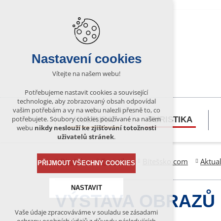
Nastavení cookies
Vítejte na našem webu!
Potřebujeme nastavit cookies a související
technologie, aby zobrazovaný obsah odpovídal
vašim potřebám a vy na webu nalezli přesně to, co
potřebujete. Soubory cookies používané na našem
KULTURA
TURISTIKA
webu
nikdy neslouží ke zjišťování totožnosti
uživatelů stránek
.
Bítešsko
Turistika
Bítešsko.com
Aktual
PŘIJMOUT VŠECHNY COOKIES
NASTAVIT
VÝSTAVA OBRAZŮ
Vaše údaje zpracováváme v souladu se zásadami
Technická cookies
27.4.2026