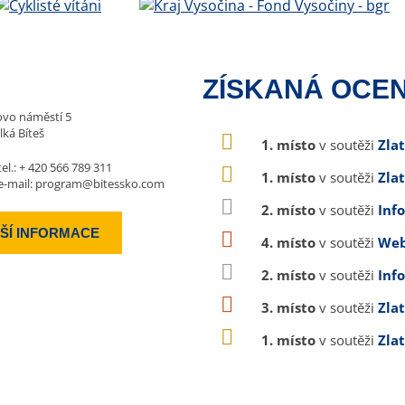
ZÍSKANÁ OCEN
vo náměstí 5
lká Bíteš
1. místo
v soutěži
Zla
tel.:
+ 420 566 789 311
1. místo
v soutěži
Zla
e-mail:
program@bitessko.com
2. místo
v soutěži
Inf
ŠÍ INFORMACE
4. místo
v soutěži
Web
2. místo
v soutěži
Inf
3. místo
v soutěži
Zla
1. místo
v soutěži
Zla