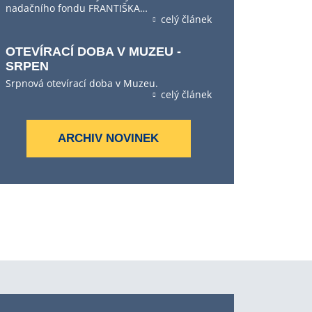
nadačního fondu FRANTIŠKA…
celý článek
OTEVÍRACÍ DOBA V MUZEU -
SRPEN
Srpnová otevírací doba v Muzeu.
celý článek
ARCHIV NOVINEK