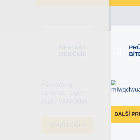
MĚSTSKÝ
PR
MĚSÍČNÍK
BÍT
DALŠÍ P
STARŠÍ ČÍSLA