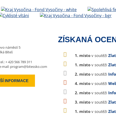
ZÍSKANÁ OCEN
vo náměstí 5
lká Bíteš
1. místo
v soutěži
Zla
tel.:
+ 420 566 789 311
1. místo
v soutěži
Zla
e-mail:
program@bitessko.com
2. místo
v soutěži
Inf
ŠÍ INFORMACE
4. místo
v soutěži
Web
2. místo
v soutěži
Inf
3. místo
v soutěži
Zla
1. místo
v soutěži
Zla