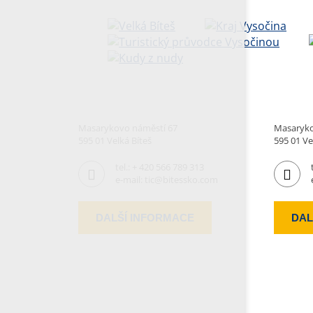
Masarykovo náměstí 67
Masaryko
595 01 Velká Bíteš
595 01 Ve
tel.:
+ 420 566 789 313
e-mail:
tic@bitessko.com
DALŠÍ INFORMACE
DAL