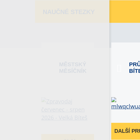
NAUČNÉ STEZKY
MĚSTSKÝ
PR
MĚSÍČNÍK
BÍT
DALŠÍ P