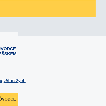
ŮVODCE
EŠSKEM
RŮVODCE