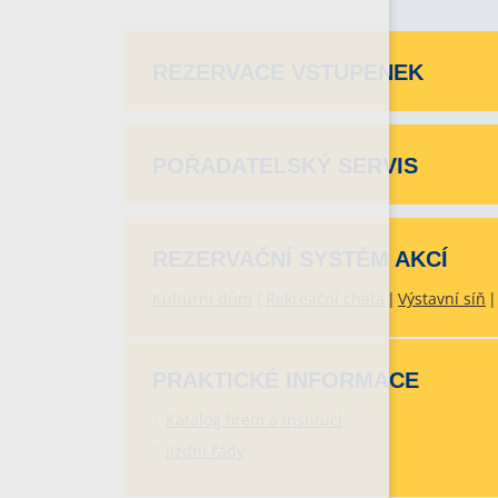
REZERVACE VSTUPENEK
POŘADATELSKÝ SERVIS
REZERVAČNÍ SYSTÉM AKCÍ
Kulturní dům
Rekreační chata
Výstavní síň
PRAKTICKÉ INFORMACE
Katalog firem a institucí
Jízdní řády