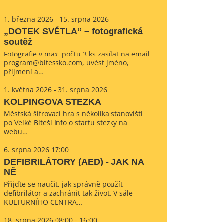
1. března 2026 - 15. srpna 2026
„DOTEK SVĚTLA“ – fotografická
soutěž
Fotografie v max. počtu 3 ks zasílat na email
program@bitessko.com, uvést jméno,
příjmení a…
1. května 2026 - 31. srpna 2026
KOLPINGOVA STEZKA
Městská šifrovací hra s několika stanovišti
po Velké Bíteši Info o startu stezky na
webu…
6. srpna 2026 17:00
DEFIBRILÁTORY (AED) - JAK NA
NĚ
Přijďte se naučit, jak správně použít
defibrilátor a zachránit tak život. V sále
KULTURNÍHO CENTRA…
18. srpna 2026 08:00 - 16:00