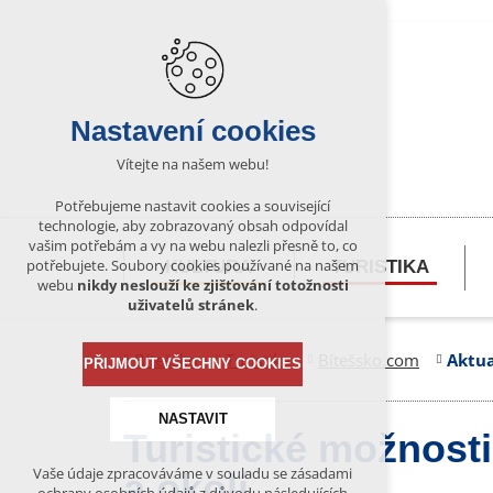
Nastavení cookies
Vítejte na našem webu!
Potřebujeme nastavit cookies a související
technologie, aby zobrazovaný obsah odpovídal
vašim potřebám a vy na webu nalezli přesně to, co
potřebujete. Soubory cookies používané na našem
KULTURA
TURISTIKA
webu
nikdy neslouží ke zjišťování totožnosti
uživatelů stránek
.
Bítešsko
Turistika
Bítešsko.com
Aktua
PŘIJMOUT VŠECHNY COOKIES
NASTAVIT
Turistické možnosti 
Vaše údaje zpracováváme v souladu se zásadami
a okolí
Technická cookies