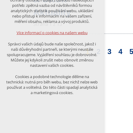
ochrany osobních údajů z důvodu následujících
nutná pro provozování webu
potřeb: zpětná vazba od návštěvníků formou
udržení kontextu stránek (session):
Aktuality
analytických statistik používání webu, ukládání
případná přihlášení, volby jazyka, apod.
nebo přístup k informacím na vašem zařízení,
měření obsahu, reklama a vývoj produktů.
Strana 1 z 13
Volitelná cookies
analytická pro anonymizované
Více informací o cookies na našem webu
vyhodnocení návštěvnosti
marketingová cookies (Google)
Správci vašich údajů bude naše společnost, jakož i
naši důvěryhodní partneři, se kterými neustále
1
2
3
4
Více informací o cookies na našem webu
spolupracujeme. Vyjádření souhlasu je dobrovolné.
Můžete jej kdykoli zrušit nebo obnovit změnou
nastavení vašich cookies.
PŘIJMOUT VŠECHNY COOKIES
Cookies a podobné technologie dělíme na
technická: nutná pro běh webu, bez nichž nelze web
používat a volitelná. Do této části spadají analytická
ODMÍTNOUT VŠE
a marketingová cookies.