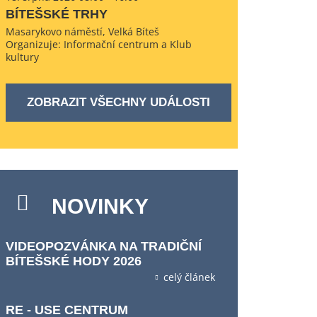
BÍTEŠSKÉ TRHY
Masarykovo náměstí, Velká Bíteš
Organizuje: Informační centrum a Klub
kultury
ZOBRAZIT VŠECHNY UDÁLOSTI
NOVINKY
VIDEOPOZVÁNKA NA TRADIČNÍ
BÍTEŠSKÉ HODY 2026
celý článek
RE - USE CENTRUM