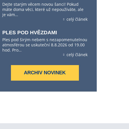
Dejte starým věcem novou šanci! Pokud
máte doma věci, které už nepoužíváte, ale
je vám…
celý článek
PLES POD HVĚZDAMI
Ples pod širým nebem s nezapomenutelnou
atmosférou se uskuteční 8.8.2026 od 19.00
hod. Pro…
celý článek
ARCHIV NOVINEK