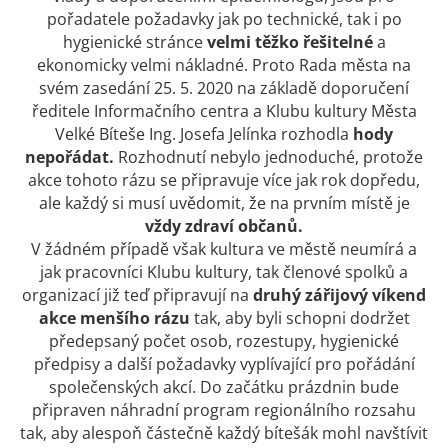
pořadatele požadavky jak po technické, tak i po
hygienické stránce
velmi těžko řešitelné
a
ekonomicky velmi nákladné. Proto Rada města na
svém zasedání 25. 5. 2020 na základě doporučení
ředitele Informačního centra a Klubu kultury Města
Velké Bíteše Ing. Josefa Jelínka rozhodla
hody
nepořádat.
Rozhodnutí nebylo jednoduché, protože
akce tohoto rázu se připravuje více jak rok dopředu,
ale každý si musí uvědomit, že na prvním místě je
vždy zdraví občanů.
V žádném případě však kultura ve městě neumírá a
jak pracovníci Klubu kultury, tak členové spolků a
organizací již teď připravují na
druhý zářijový víkend
akce menšího rázu
tak, aby byli schopni dodržet
předepsaný počet osob, rozestupy, hygienické
předpisy a další požadavky vyplívající pro pořádání
společenských akcí. Do začátku prázdnin bude
připraven náhradní program regionálního rozsahu
tak, aby alespoň částečně každý bítešák mohl navštívit