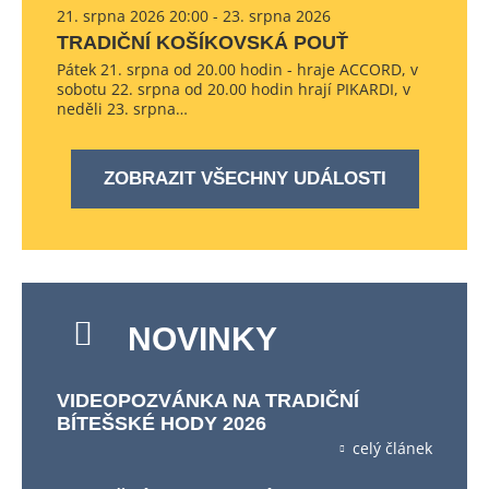
21. srpna 2026 20:00 - 23. srpna 2026
TRADIČNÍ KOŠÍKOVSKÁ POUŤ
Pátek 21. srpna od 20.00 hodin - hraje ACCORD, v
sobotu 22. srpna od 20.00 hodin hrají PIKARDI, v
neděli 23. srpna…
ZOBRAZIT VŠECHNY UDÁLOSTI
NOVINKY
VIDEOPOZVÁNKA NA TRADIČNÍ
BÍTEŠSKÉ HODY 2026
celý článek