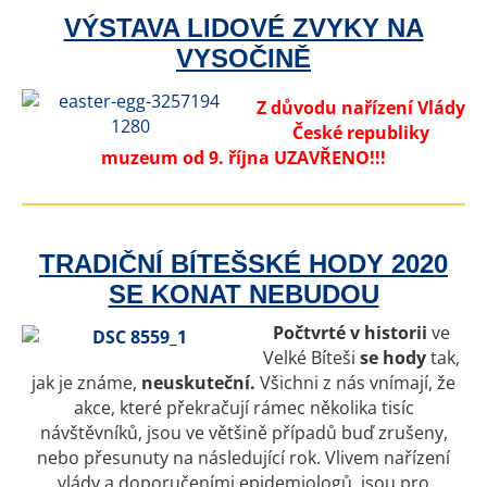
VÝSTAVA LIDOVÉ ZVYKY NA
VYSOČINĚ
Z důvodu nařízení Vlády
České republiky
muzeum od 9. října UZAVŘENO!!!
TRADIČNÍ BÍTEŠSKÉ HODY 2020
SE KONAT NEBUDOU
Počtvrté v historii
ve
Velké Bíteši
se hody
tak,
jak je známe,
neuskuteční.
Všichni z nás vnímají, že
akce, které překračují rámec několika tisíc
návštěvníků, jsou ve většině případů buď zrušeny,
nebo přesunuty na následující rok. Vlivem nařízení
vlády a doporučeními epidemiologů, jsou pro