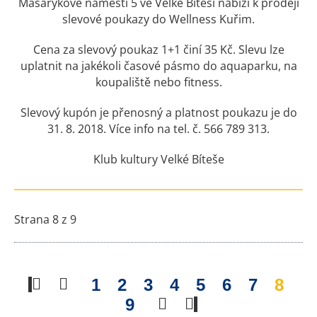
Masarykově náměstí 5 ve Velké Bíteši nabízí k prodeji
slevové poukazy do Wellness Kuřim.
Cena za slevový poukaz 1+1 činí 35 Kč. Slevu lze
uplatnit na jakékoli časové pásmo do aquaparku, na
koupaliště nebo fitness.
Slevový kupón je přenosný a platnost poukazu je do
31. 8. 2018. Více info na tel. č. 566 789 313.
Klub kultury Velké Bíteše
Strana 8 z 9
1
2
3
4
5
6
7
8
9