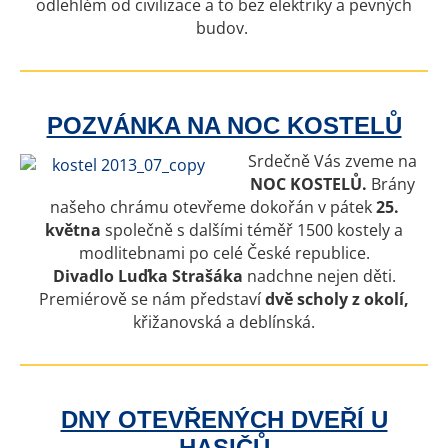
odlehlém od civilizace a to bez elektriky a pevných
budov.
POZVÁNKA NA NOC KOSTELŮ
Srdečně Vás zveme na
NOC KOSTELŮ.
Brány
našeho chrámu otevřeme dokořán v pátek
25.
května
společně s dalšími téměř 1500 kostely a
modlitebnami po celé České republice.
Divadlo Luďka Strašáka
nadchne nejen děti.
Premiérově se nám představí
dvě scholy z okolí,
křižanovská a deblínská.
DNY OTEVŘENÝCH DVEŘÍ U
HASIČŮ