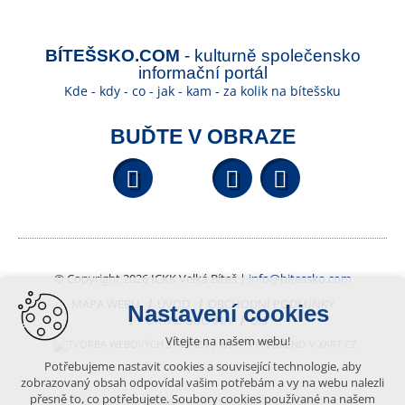
BÍTEŠSKO.COM
- kulturně společensko
informační portál
Kde - kdy - co - jak - kam - za kolik na bítešsku
BUĎTE V OBRAZE
Facebook
YouTube
Wikipedi
© Copyright 2026 ICKK Velká Bíteš |
info@bitessko.com
MAPA WEBU
ÚVOD
OBCHODNÍ PODMÍNKY
Nastavení cookies
PORTÁL OBČANA
GIS
Vítejte na našem webu!
VYTVOŘENO V XART.CZ
Potřebujeme nastavit cookies a související technologie, aby
zobrazovaný obsah odpovídal vašim potřebám a vy na webu nalezli
přesně to, co potřebujete. Soubory cookies používané na našem
Obsah tohoto portálu je chráněn autorským právem, které