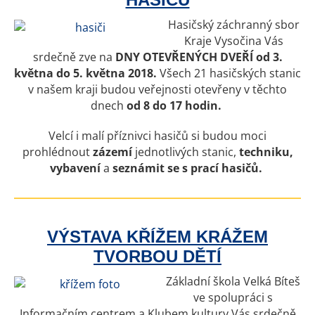
Hasičský záchranný sbor
Kraje Vysočina Vás
srdečně zve na
DNY OTEVŘENÝCH DVEŘÍ od 3.
května do 5. května 2018.
Všech 21 hasičských stanic
v našem kraji budou veřejnosti otevřeny v těchto
dnech
od 8 do 17 hodin.
Velcí i malí příznivci hasičů si budou moci
prohlédnout
zázemí
jednotlivých stanic,
techniku,
vybavení
a
seznámit se s prací hasičů.
VÝSTAVA KŘÍŽEM KRÁŽEM
TVORBOU DĚTÍ
Základní škola Velká Bíteš
ve spolupráci s
Informačním centrem a Klubem kultury Vás srdečně