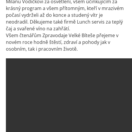
Milanu Vodičkovi za osvětlení, všem účinkujícím za
krásný program a všem přítomným, kteří v mrazivém
počasí vydrželi až do konce a studený vítr je
neodradil. Děkujeme také firmě Lunch servis za teplý
čaj a svařené víno na zahřátí.
Všem čtenářům Zpravodaje Velké Bíteše přejeme v
novém roce hodně štěstí, zdraví a pohody jak v
osobním, tak i pracovním životě.