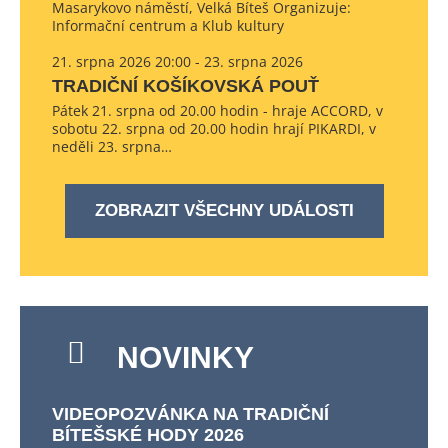
Masarykovo náměstí, Velká Bíteš Organizuje:
Informační centrum a Klub kultury
21. srpna 2026 20:00 - 23. srpna 2026
TRADIČNÍ KOŠÍKOVSKÁ POUŤ
Pátek 21. srpna od 20.00 hodin - hraje ACCORD, v
sobotu 22. srpna od 20.00 hodin hrají PIKARDI, v
neděli 23. srpna…
ZOBRAZIT VŠECHNY UDÁLOSTI
NOVINKY
VIDEOPOZVÁNKA NA TRADIČNÍ
BÍTEŠSKÉ HODY 2026