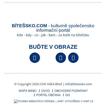
BÍTEŠSKO.COM
- kulturně společensko
informační portál
Kde - kdy - co - jak - kam - za kolik na bítešsku
BUĎTE V OBRAZE
Facebook
YouTube
Wikipedi
© Copyright 2026 ICKK Velká Bíteš |
info@bitessko.com
MAPA WEBU
ÚVOD
OBCHODNÍ PODMÍNKY
PORTÁL OBČANA
GIS
VYTVOŘENO V XART.CZ