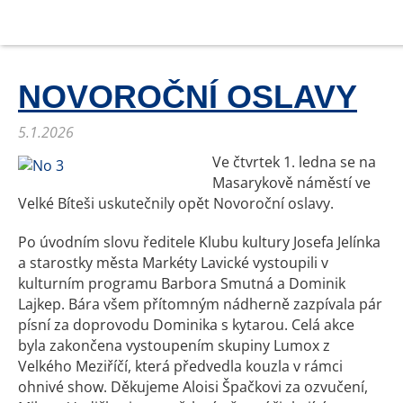
NOVOROČNÍ OSLAVY
5.1.2026
Ve čtvrtek 1. ledna se na
Masarykově náměstí ve
Velké Bíteši uskutečnily opět Novoroční oslavy.
Po úvodním slovu ředitele Klubu kultury Josefa Jelínka
a starostky města Markéty Lavické vystoupili v
kulturním programu Barbora Smutná a Dominik
Lajkep. Bára všem přítomným nádherně zazpívala pár
písní za doprovodu Dominika s kytarou. Celá akce
byla zakončena vystoupením skupiny Lumox z
Velkého Meziříčí, která předvedla kouzla v rámci
ohnivé show. Děkujeme Aloisi Špačkovi za ozvučení,