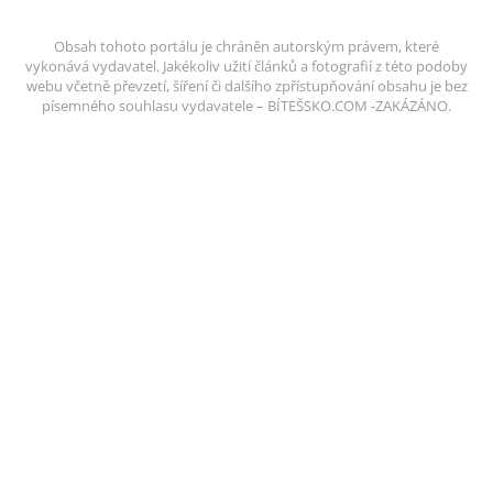
Obsah tohoto portálu je chráněn autorským právem, které
vykonává vydavatel. Jakékoliv užití článků a fotografií z této podoby
webu včetně převzetí, šíření či dalšího zpřístupňování obsahu je bez
písemného souhlasu vydavatele – BÍTEŠSKO.COM -ZAKÁZÁNO.