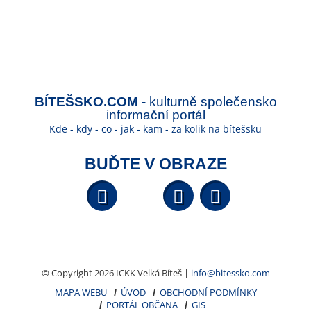
BÍTEŠSKO.COM
- kulturně společensko
informační portál
Kde - kdy - co - jak - kam - za kolik na bítešsku
BUĎTE V OBRAZE
Facebook
YouTube
Wikipedi
© Copyright 2026 ICKK Velká Bíteš |
info@bitessko.com
MAPA WEBU
ÚVOD
OBCHODNÍ PODMÍNKY
PORTÁL OBČANA
GIS