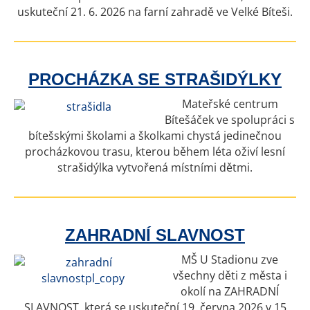
uskuteční 21. 6. 2026 na farní zahradě ve Velké Bíteši.
PROCHÁZKA SE STRAŠIDÝLKY
Mateřské centrum
Bítešáček ve spolupráci s
bítešskými školami a školkami chystá jedinečnou
procházkovou trasu, kterou během léta oživí lesní
strašidýlka vytvořená místními dětmi.
ZAHRADNÍ SLAVNOST
MŠ U Stadionu zve
všechny děti z města i
okolí na ZAHRADNÍ
SLAVNOST, která se uskuteční 19. června 2026 v 15