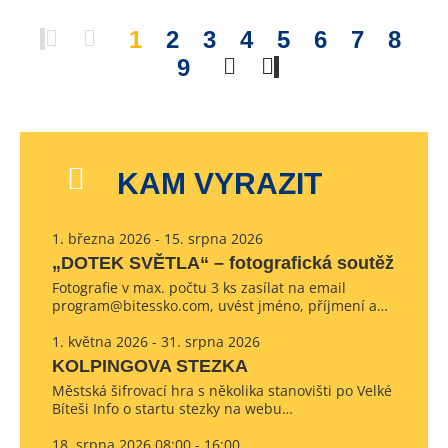
1
2
3
4
5
6
7
8
9
KAM VYRAZIT
1. března 2026 - 15. srpna 2026
„DOTEK SVĚTLA“ – fotografická soutěž
Fotografie v max. počtu 3 ks zasílat na email
program@bitessko.com, uvést jméno, příjmení a…
1. května 2026 - 31. srpna 2026
KOLPINGOVA STEZKA
Městská šifrovací hra s několika stanovišti po Velké
Bíteši Info o startu stezky na webu…
18. srpna 2026 08:00 - 16:00