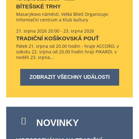
BÍTEŠSKÉ TRHY
Masarykovo náměstí, Velká Bíteš Organizuje:
Informační centrum a Klub kultury
21. srpna 2026 20:00 - 23. srpna 2026
TRADIČNÍ KOŠÍKOVSKÁ POUŤ
Pátek 21. srpna od 20.00 hodin - hraje ACCORD, v
sobotu 22. srpna od 20.00 hodin hrají PIKARDI, v
neděli 23. srpna…
ZOBRAZIT VŠECHNY UDÁLOSTI
NOVINKY