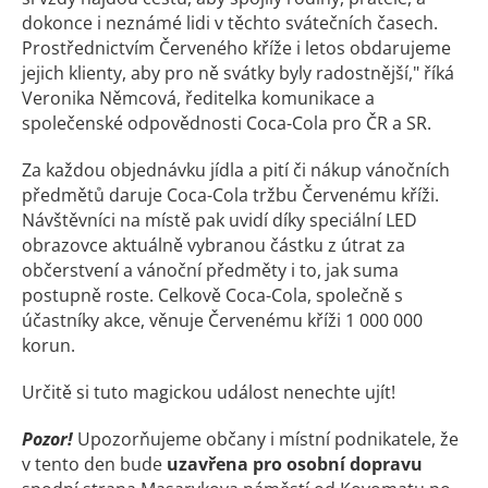
dokonce i neznámé lidi v těchto svátečních časech.
Prostřednictvím Červeného kříže i letos obdarujeme
jejich klienty, aby pro ně svátky byly radostnější," říká
Veronika Němcová, ředitelka komunikace a
společenské odpovědnosti Coca-Cola pro ČR a SR.
Za každou objednávku jídla a pití či nákup vánočních
předmětů daruje Coca-Cola tržbu Červenému kříži.
Návštěvníci na místě pak uvidí díky speciální LED
obrazovce aktuálně vybranou částku z útrat za
občerstvení a vánoční předměty i to, jak suma
postupně roste. Celkově Coca-Cola, společně s
účastníky akce, věnuje Červenému kříži 1 000 000
korun.
Určitě si tuto magickou událost nenechte ujít!
Pozor!
Upozorňujeme občany i místní podnikatele, že
v tento den bude
uzavřena pro osobní dopravu