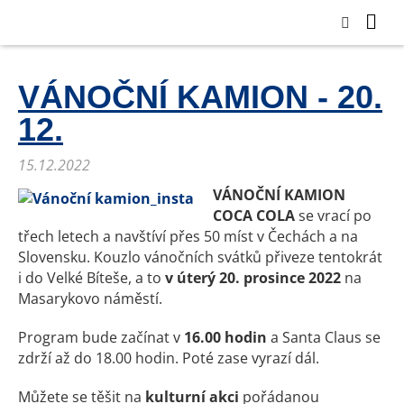
VÁNOČNÍ KAMION - 20.
12.
15.12.2022
VÁNOČNÍ KAMION
COCA COLA
se vrací po
třech letech a navštíví přes 50 míst v Čechách a na
Slovensku. Kouzlo vánočních svátků přiveze tentokrát
i do Velké Bíteše, a to
v úterý 20. prosince 2022
na
Masarykovo náměstí.
Program bude začínat v
16.00 hodin
a Santa Claus se
zdrží až do 18.00 hodin. Poté zase vyrazí dál.
Můžete se těšit na
kulturní akci
pořádanou