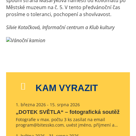
spodní strana Masarykova náměstí od Kovomatu po
Městské muzeum na č. 5. V tento předvánoční čas
prosíme o toleranci, pochopení a shovívavost.
Silvie Kotačková, Informační centrum a Klub kultury
KAM VYRAZIT
1. března 2026 - 15. srpna 2026
„DOTEK SVĚTLA“ – fotografická soutěž
Fotografie v max. počtu 3 ks zasílat na email
program@bitessko.com, uvést jméno, příjmení a…
1. května 2026 - 31. srpna 2026