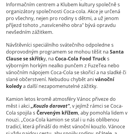
Informačním centrem a Klubem kultury společně s
organizátory společnosti Coca-cola. Akce je určená
pro všechny, nejen pro rodiny s dětmi, a už jenom
příjezd tohoto „nasvíceného obra" bývá opravdu
nevšedním zážitkem.
Návštěvníci speciálního svátečního odpoledne s
doprovodným programem se mohou těšit na
Santa
Clause se skřítk
y, na
Coca-Cola Food Truck
s
výborným horkým nealko punčem z FuzeTea nebo
vánočním nápojem Coca-Cola se skořicí a na sladké či
slané občerstvení. Nebudou chybět ani
vánoční
koledy
a další nezapomenutelné zážitky.
Kamion letos kromě atmosféry Vánoc přiveze do
měst i akci
„Kouzlo darovat"
, v jejímž rámci se Coca-
Cola spojila s
Červeným křížem
, aby pomohla lidem v
nouzi. „Coca-Cola kamion se stal i u nás oblíbenou
tradicí, která přináší do měst vánoční kouzlo. Vánoce
si vždy najdou cestu, aby spojily rodiny, přátele, a