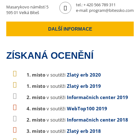
tel.:
+ 420 566 789 311
Masarykovo náměstí 5
e-mail:
program@bitessko.com
595 01 Velká Bíteš
DALŠÍ INFORMACE
ZÍSKANÁ OCENĚNÍ
1. místo
v soutěži
Zlatý erb 2020
1. místo
v soutěži
Zlatý erb 2019
2. místo
v soutěži
Informačních center 2019
4. místo
v soutěži
WebTop100 2019
2. místo
v soutěži
Informačních center 2018
3. místo
v soutěži
Zlatý erb 2018