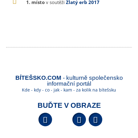
1. místo
v soutěži
Zlatý erb 2017
BÍTEŠSKO.COM
- kulturně společensko
informační portál
Kde - kdy - co - jak - kam - za kolik na bítešsku
BUĎTE V OBRAZE
Facebook
YouTube
Wikipedi