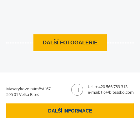
DALŠÍ FOTOGALERIE
tel.:
+ 420 566 789 313
Masarykovo náměstí 67
e-mail:
tic@bitessko.com
595 01 Velká Bíteš
DALŠÍ INFORMACE