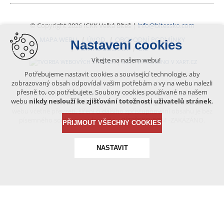
© Copyright 2026 ICKK Velká Bíteš |
info@bitessko.com
MAPA WEBU
ÚVOD
OBCHODNÍ PODMÍNKY
Nastavení cookies
PORTÁL OBČANA
GIS
Vítejte na našem webu!
VYTVOŘENO V XART.CZ
Potřebujeme nastavit cookies a související technologie, aby
zobrazovaný obsah odpovídal vašim potřebám a vy na webu nalezli
přesně to, co potřebujete. Soubory cookies používané na našem
Obsah tohoto portálu je chráněn autorským právem, které
webu
nikdy neslouží ke zjišťování totožnosti uživatelů stránek
.
vykonává vydavatel. Jakékoliv užití článků a fotografií z této podoby
webu včetně převzetí, šíření či dalšího zpřístupňování obsahu je bez
písemného souhlasu vydavatele – BÍTEŠSKO.COM -ZAKÁZÁNO.
PŘIJMOUT VŠECHNY COOKIES
NASTAVIT
Technická cookies
nutná pro provozování webu
udržení kontextu stránek (session): případná přihlášení,
volby jazyka, apod.
Volitelná cookies