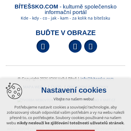
BÍTEŠSKO.COM
- kulturně společensko
informační portál
Kde - kdy - co - jak - kam - za kolik na bítešsku
BUĎTE V OBRAZE
Facebook
YouTube
Wikipedi
© Copyright 2026 ICKK Velká Bíteš |
info@bitessko.com
MAPA WEBU
ÚVOD
OBCHODNÍ PODMÍNKY
Nastavení cookies
PORTÁL OBČANA
GIS
Vítejte na našem webu!
VYTVOŘENO V XART.CZ
Potřebujeme nastavit cookies a související technologie, aby
zobrazovaný obsah odpovídal vašim potřebám a vy na webu nalezli
přesně to, co potřebujete. Soubory cookies používané na našem
Obsah tohoto portálu je chráněn autorským právem, které
webu
nikdy neslouží ke zjišťování totožnosti uživatelů stránek
.
vykonává vydavatel. Jakékoliv užití článků a fotografií z této podoby
webu včetně převzetí, šíření či dalšího zpřístupňování obsahu je bez