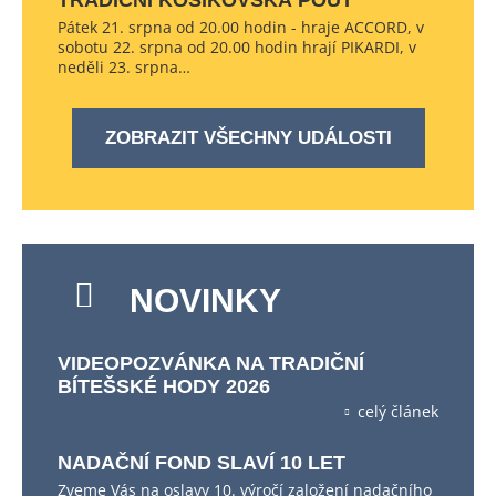
TRADIČNÍ KOŠÍKOVSKÁ POUŤ
Pátek 21. srpna od 20.00 hodin - hraje ACCORD, v
sobotu 22. srpna od 20.00 hodin hrají PIKARDI, v
neděli 23. srpna…
ZOBRAZIT VŠECHNY UDÁLOSTI
NOVINKY
VIDEOPOZVÁNKA NA TRADIČNÍ
BÍTEŠSKÉ HODY 2026
celý článek
NADAČNÍ FOND SLAVÍ 10 LET
Zveme Vás na oslavy 10. výročí založení nadačního