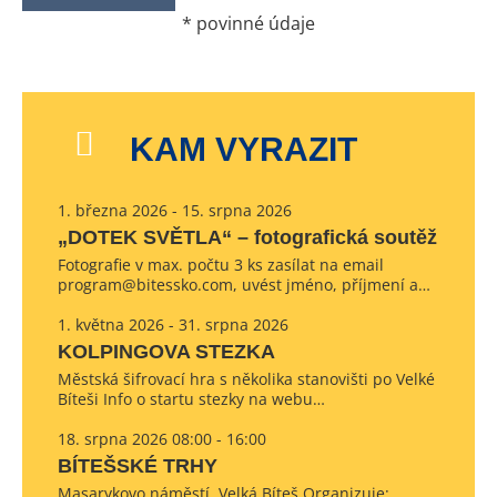
*
povinné údaje
KAM VYRAZIT
1. března 2026 - 15. srpna 2026
„DOTEK SVĚTLA“ – fotografická soutěž
Fotografie v max. počtu 3 ks zasílat na email
program@bitessko.com, uvést jméno, příjmení a…
1. května 2026 - 31. srpna 2026
KOLPINGOVA STEZKA
Městská šifrovací hra s několika stanovišti po Velké
Bíteši Info o startu stezky na webu…
18. srpna 2026 08:00 - 16:00
BÍTEŠSKÉ TRHY
Masarykovo náměstí, Velká Bíteš Organizuje: