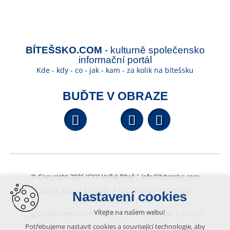
BÍTEŠSKO.COM
- kulturně společensko
informační portál
Kde - kdy - co - jak - kam - za kolik na bítešsku
BUĎTE V OBRAZE
Facebook
YouTube
Wikipedi
© Copyright 2026 ICKK Velká Bíteš |
info@bitessko.com
MAPA WEBU
ÚVOD
OBCHODNÍ PODMÍNKY
Nastavení cookies
PORTÁL OBČANA
GIS
Vítejte na našem webu!
VYTVOŘENO V XART.CZ
Potřebujeme nastavit cookies a související technologie, aby