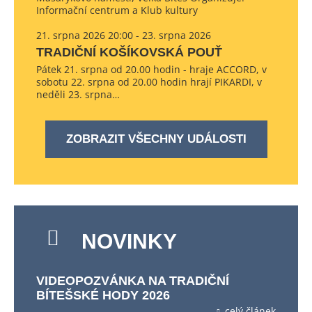
Informační centrum a Klub kultury
21. srpna 2026 20:00 - 23. srpna 2026
TRADIČNÍ KOŠÍKOVSKÁ POUŤ
Pátek 21. srpna od 20.00 hodin - hraje ACCORD, v
sobotu 22. srpna od 20.00 hodin hrají PIKARDI, v
neděli 23. srpna…
ZOBRAZIT VŠECHNY UDÁLOSTI
NOVINKY
VIDEOPOZVÁNKA NA TRADIČNÍ
BÍTEŠSKÉ HODY 2026
celý článek