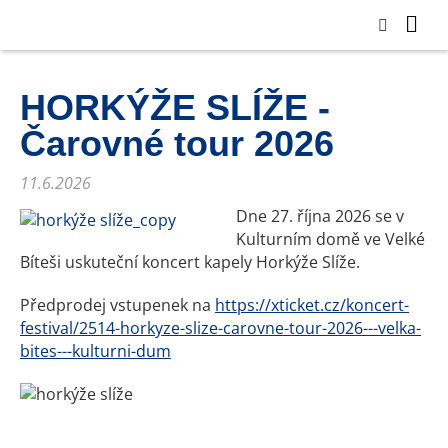
HORKÝŽE SLÍŽE -
Čarovné tour 2026
11.6.2026
Dne 27. října 2026 se v
Kulturním domě ve Velké
Bíteši uskuteční koncert kapely Horkýže Slíže.
Předprodej vstupenek na
https://xticket.cz/koncert-
festival/2514-horkyze-slize-carovne-tour-2026---velka-
bites---kulturni-dum