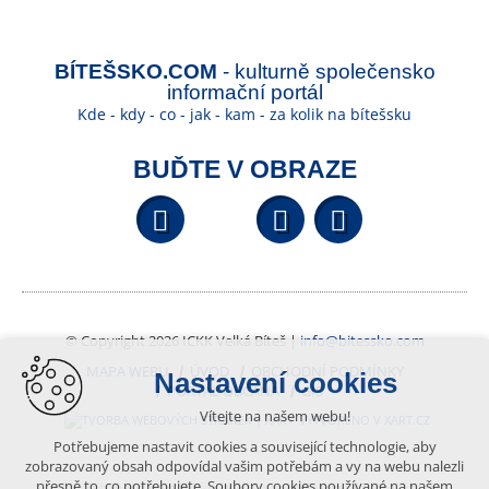
BÍTEŠSKO.COM
- kulturně společensko
informační portál
Kde - kdy - co - jak - kam - za kolik na bítešsku
BUĎTE V OBRAZE
Facebook
YouTube
Wikipedi
© Copyright 2026 ICKK Velká Bíteš |
info@bitessko.com
MAPA WEBU
ÚVOD
OBCHODNÍ PODMÍNKY
Nastavení cookies
PORTÁL OBČANA
GIS
Vítejte na našem webu!
VYTVOŘENO V XART.CZ
Potřebujeme nastavit cookies a související technologie, aby
zobrazovaný obsah odpovídal vašim potřebám a vy na webu nalezli
přesně to, co potřebujete. Soubory cookies používané na našem
Obsah tohoto portálu je chráněn autorským právem, které