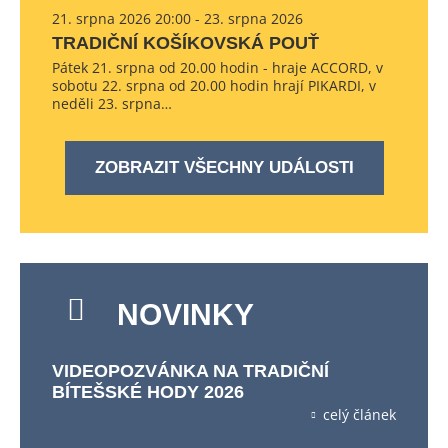
21. srpna 2026 20:00 - 23. srpna 2026
TRADIČNÍ KOŠÍKOVSKÁ POUŤ
Pátek 21. srpna od 20.00 hodin - hraje ACCORD, v
sobotu 22. srpna od 20.00 hodin hrají PIKARDI, v
neděli 23. srpna…
ZOBRAZIT VŠECHNY UDÁLOSTI
NOVINKY
VIDEOPOZVÁNKA NA TRADIČNÍ
BÍTEŠSKÉ HODY 2026
celý článek