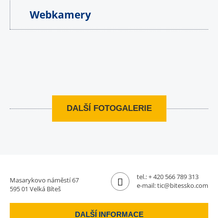
Webkamery
DALŠÍ FOTOGALERIE
tel.:
+ 420 566 789 313
Masarykovo náměstí 67
e-mail:
tic@bitessko.com
595 01 Velká Bíteš
DALŠÍ INFORMACE