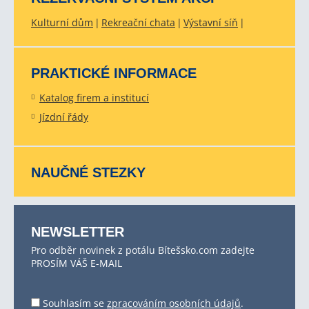
Kulturní dům
Rekreační chata
Výstavní síň
PRAKTICKÉ INFORMACE
Katalog firem a institucí
Jízdní řády
NAUČNÉ STEZKY
NEWSLETTER
Pro odběr novinek z potálu Bítešsko.com zadejte
PROSÍM VÁŠ E-MAIL
Souhlasím se
zpracováním osobních údajů
.