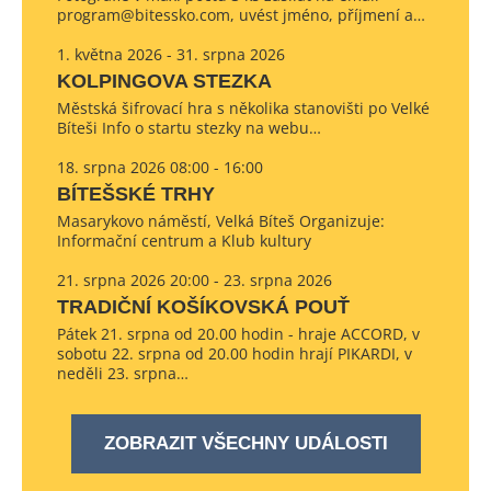
program@bitessko.com, uvést jméno, příjmení a…
1. května 2026 - 31. srpna 2026
KOLPINGOVA STEZKA
Městská šifrovací hra s několika stanovišti po Velké
Bíteši Info o startu stezky na webu…
18. srpna 2026 08:00 - 16:00
BÍTEŠSKÉ TRHY
Masarykovo náměstí, Velká Bíteš Organizuje:
Informační centrum a Klub kultury
21. srpna 2026 20:00 - 23. srpna 2026
TRADIČNÍ KOŠÍKOVSKÁ POUŤ
Pátek 21. srpna od 20.00 hodin - hraje ACCORD, v
sobotu 22. srpna od 20.00 hodin hrají PIKARDI, v
neděli 23. srpna…
ZOBRAZIT VŠECHNY UDÁLOSTI