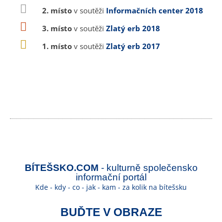
2. místo
v soutěži
Informačních center 2018
3. místo
v soutěži
Zlatý erb 2018
1. místo
v soutěži
Zlatý erb 2017
BÍTEŠSKO.COM
- kulturně společensko
informační portál
Kde - kdy - co - jak - kam - za kolik na bítešsku
BUĎTE V OBRAZE