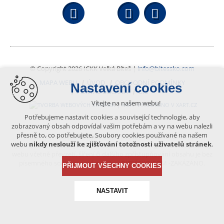
Facebook
YouTube
Wikipedi
© Copyright 2026 ICKK Velká Bíteš |
info@bitessko.com
MAPA WEBU
ÚVOD
OBCHODNÍ PODMÍNKY
Nastavení cookies
PORTÁL OBČANA
GIS
Vítejte na našem webu!
VYTVOŘENO V XART.CZ
Potřebujeme nastavit cookies a související technologie, aby
zobrazovaný obsah odpovídal vašim potřebám a vy na webu nalezli
přesně to, co potřebujete. Soubory cookies používané na našem
Obsah tohoto portálu je chráněn autorským právem, které
webu
nikdy neslouží ke zjišťování totožnosti uživatelů stránek
.
vykonává vydavatel. Jakékoliv užití článků a fotografií z této podoby
webu včetně převzetí, šíření či dalšího zpřístupňování obsahu je bez
písemného souhlasu vydavatele – BÍTEŠSKO.COM -ZAKÁZÁNO.
PŘIJMOUT VŠECHNY COOKIES
NASTAVIT
Technická cookies